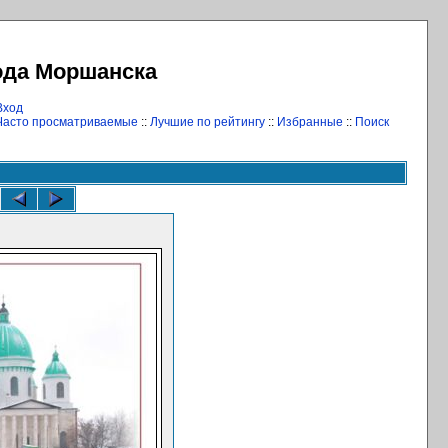
ода Моршанска
Вход
Часто просматриваемые
::
Лучшие по рейтингу
::
Избранные
::
Поиск