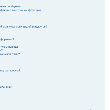
чные сообщения!
l от кого-то с этой конференции!
й в списках моих друзей и недругов?
и форумам?
стую страницу!
и?
ные мной темы?
тему или форум?
ференции?