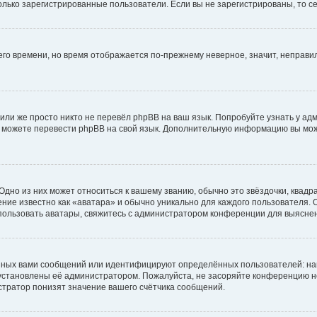
 только зарегистрированные пользователи. Если вы не зарегистрированы, то с
него времени, но время отображается по-прежнему неверное, значит, неправ
или же просто никто не перевёл phpBB на ваш язык. Попробуйте узнать у ад
ами можете перевести phpBB на свой язык. Дополнительную информацию вы мо
дно из них может относиться к вашему званию, обычно это звёздочки, квадр
ние известно как «аватара» и обычно уникально для каждого пользователя. О
использовать аватары, свяжитесь с администратором конференции для выясне
нных вами сообщений или идентифицируют определённых пользователей: на
установлены её администратором. Пожалуйста, не засоряйте конференцию н
тратор понизят значение вашего счётчика сообщений.