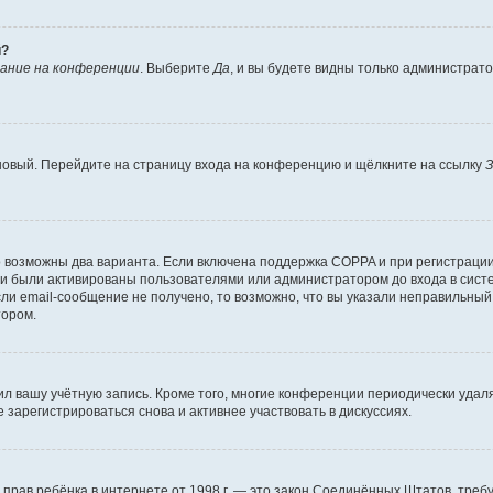
й?
ание на конференции
. Выберите
Да
, и вы будете видны только администрат
 новый. Перейдите на страницу входа на конференцию и щёлкните на ссылку
З
о возможны два варианта. Если включена поддержка COPPA и при регистрации 
и были активированы пользователями или администратором до входа в систе
и email-сообщение не получено, то возможно, что вы указали неправильный 
тором.
ил вашу учётную запись. Кроме того, многие конференции периодически уда
зарегистрироваться снова и активнее участвовать в дискуссиях.
тных прав ребёнка в интернете от 1998 г. — это закон Соединённых Штатов, т