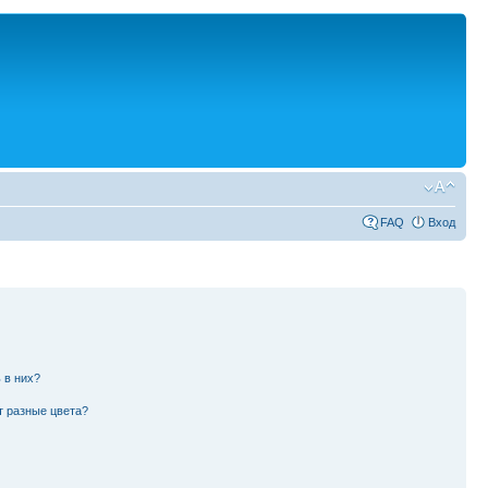
FAQ
Вход
 в них?
т разные цвета?