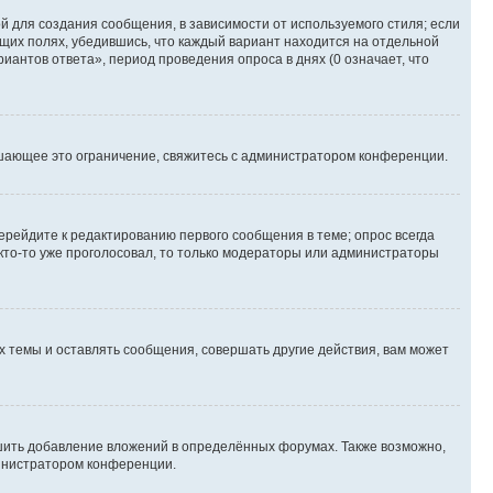
 для создания сообщения, в зависимости от используемого стиля; если
ющих полях, убедившись, что каждый вариант находится на отдельной
иантов ответа», период проведения опроса в днях (0 означает, что
шающее это ограничение, свяжитесь с администратором конференции.
ерейдите к редактированию первого сообщения в теме; опрос всегда
 кто-то уже проголосовал, то только модераторы или администраторы
 темы и оставлять сообщения, совершать другие действия, вам может
шить добавление вложений в определённых форумах. Также возможно,
министратором конференции.