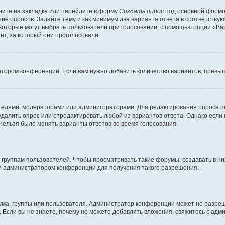
ите на закладке или перейдите в форму
Создать опрос
под основной формой
ние опросов. Задайте тему и как минимум два варианта ответа в соответству
 которые могут выбрать пользователи при голосовании, с помощью опции «Вар
т, за который они проголосовали.
атором конференции. Если вам нужно добавить количество вариантов, превы
дателями, модераторами или администраторами. Для редактирования опроса п
 удалить опрос или отредактировать любой из вариантов ответа. Однако если
 нельзя было менять варианты ответов во время голосования.
руппам пользователей. Чтобы просматривать такие форумы, создавать в них
и администратором конференции для получения такого разрешения.
ма, группы или пользователя. Администратор конференции может не разре
 Если вы не знаете, почему не можете добавлять вложения, свяжитесь с ад