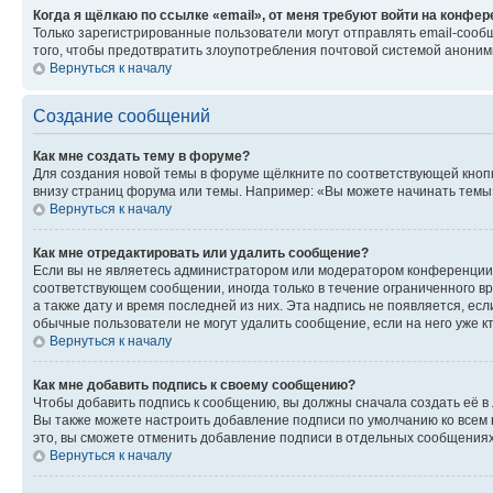
Когда я щёлкаю по ссылке «email», от меня требуют войти на конфе
Только зарегистрированные пользователи могут отправлять email-сооб
того, чтобы предотвратить злоупотребления почтовой системой анони
Вернуться к началу
Создание сообщений
Как мне создать тему в форуме?
Для создания новой темы в форуме щёлкните по соответствующей кнопк
внизу страниц форума или темы. Например: «Вы можете начинать темы»,
Вернуться к началу
Как мне отредактировать или удалить сообщение?
Если вы не являетесь администратором или модератором конференции, 
соответствующем сообщении, иногда только в течение ограниченного вр
а также дату и время последней из них. Эта надпись не появляется, е
обычные пользователи не могут удалить сообщение, если на него уже кт
Вернуться к началу
Как мне добавить подпись к своему сообщению?
Чтобы добавить подпись к сообщению, вы должны сначала создать её в
Вы также можете настроить добавление подписи по умолчанию ко всем
это, вы сможете отменить добавление подписи в отдельных сообщения
Вернуться к началу