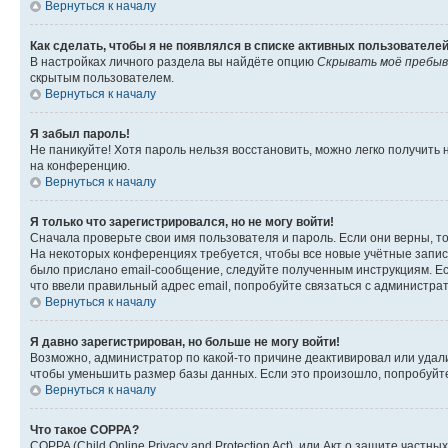
Вернуться к началу
Как сделать, чтобы я не появлялся в списке активных пользователе
В настройках личного раздела вы найдёте опцию
Скрывать моё пребыв
скрытым пользователем.
Вернуться к началу
Я забыл пароль!
Не паникуйте! Хотя пароль нельзя восстановить, можно легко получить
на конференцию.
Вернуться к началу
Я только что зарегистрировался, но не могу войти!
Сначала проверьте свои имя пользователя и пароль. Если они верны, т
На некоторых конференциях требуется, чтобы все новые учётные запис
было прислано email-сообщение, следуйте полученным инструкциям. Есл
что ввели правильный адрес email, попробуйте связаться с администра
Вернуться к началу
Я давно зарегистрирован, но больше не могу войти!
Возможно, администратор по какой-то причине деактивировал или удал
чтобы уменьшить размер базы данных. Если это произошло, попробуйте 
Вернуться к началу
Что такое COPPA?
COPPA (Child Online Privacy and Protection Act), или Акт о защите час