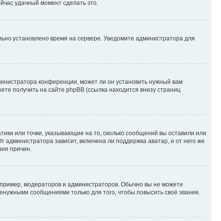
ейчас удачный момент сделать это.
ильно установлено время на сервере. Уведомите администратора для
министратора конференции, может ли он установить нужный вам
жете получить на сайте phpBB (ссылка находится внизу страниц
атики или точки, указывающие на то, сколько сообщений вы оставили или
т администратора зависит, включена ли поддержка аватар, и от него же
ния причин.
пример, модераторов и администраторов. Обычно вы не можете
енужными сообщениями только для того, чтобы повысить своё звание.