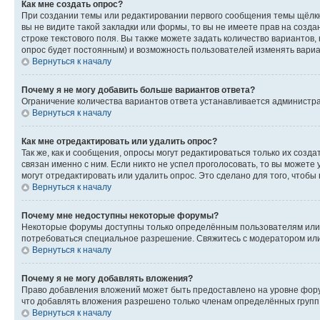
Как мне создать опрос?
При создании темы или редактировании первого сообщения темы щёлкн
вы не видите такой закладки или формы, то вы не имеете прав на созда
строке текстового поля. Вы также можете задать количество вариантов,
опрос будет постоянным) и возможность пользователей изменять вариан
Вернуться к началу
Почему я не могу добавить больше вариантов ответа?
Ограничение количества вариантов ответа устанавливается администр
Вернуться к началу
Как мне отредактировать или удалить опрос?
Так же, как и сообщения, опросы могут редактироваться только их соз
связан именно с ним. Если никто не успел проголосовать, то вы можете
могут отредактировать или удалить опрос. Это сделано для того, чтобы
Вернуться к началу
Почему мне недоступны некоторые форумы?
Некоторые форумы доступны только определённым пользователям или г
потребоваться специальное разрешение. Свяжитесь с модератором ил
Вернуться к началу
Почему я не могу добавлять вложения?
Право добавления вложений может быть предоставлено на уровне фору
что добавлять вложения разрешено только членам определённых групп.
Вернуться к началу