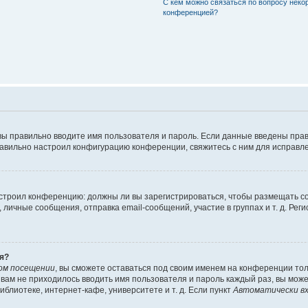
С кем можно связаться по вопросу неко
конференцией?
вы правильно вводите имя пользователя и пароль. Если данные введены прав
равильно настроил конфигурацию конференции, свяжитесь с ним для исправле
 настроил конференцию: должны ли вы зарегистрироваться, чтобы размещать 
чные сообщения, отправка email-сообщений, участие в группах и т. д. Регис
я?
ом посещении
, вы сможете оставаться под своим именем на конференции тол
ы вам не приходилось вводить имя пользователя и пароль каждый раз, вы мож
блиотеке, интернет-кафе, университете и т. д. Если пункт
Автоматически вх