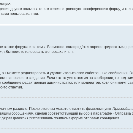
ренцию!
щения другим пользователям через встроенную в конференцию форму, и толь
мными пользователями.
е в окне форума или темы. Возможно, вам придётся зарегистрироваться, пр
 «Вы можете голосовать в опросах» и т. п.
вы можете редактировать и удалять только свои собственные сообщения. В
емени после его создания. Если кто-то уже ответил на сообщение, то под ни
сли сообщение редактировал администратор или модератор, хотя они могут са
о-то ответил.
 личном разделе. После этого вы можете отметить флажком пункт
Присоедини
 вашим сообщениям, сделав соответствующий выбор в параграфе «Отправка 
х, убрав флажок
Присоединить подпись
в форме отправки сообщения.