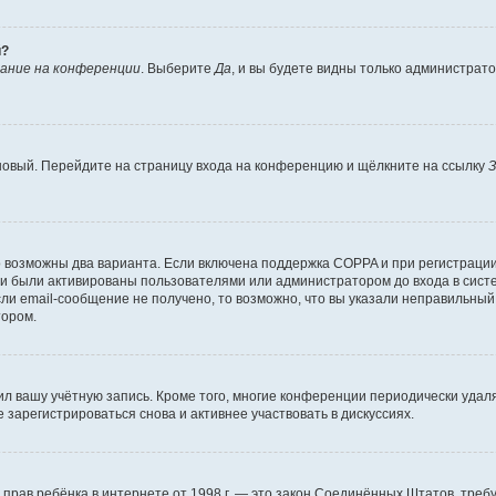
й?
ание на конференции
. Выберите
Да
, и вы будете видны только администрат
 новый. Перейдите на страницу входа на конференцию и щёлкните на ссылку
З
о возможны два варианта. Если включена поддержка COPPA и при регистрации 
и были активированы пользователями или администратором до входа в систе
и email-сообщение не получено, то возможно, что вы указали неправильный 
тором.
ил вашу учётную запись. Кроме того, многие конференции периодически уда
зарегистрироваться снова и активнее участвовать в дискуссиях.
тных прав ребёнка в интернете от 1998 г. — это закон Соединённых Штатов, т