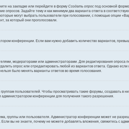
ите на закладке или перейдите в форму
Создать опрос
под основной формой
ние опросов. Задайте тему и как минимум два варианта ответа в соответству
 которые могут выбрать пользователи при голосовании, с помощью опции «Вар
т, за который они проголосовали.
атором конференции. Если вам нужно добавить количество вариантов, превы
дателями, модераторами или администраторами. Для редактирования опроса п
 удалить опрос или отредактировать любой из вариантов ответа. Однако если
 нельзя было менять варианты ответов во время голосования.
руппам пользователей. Чтобы просматривать такие форумы, создавать в них
и администратором конференции для получения такого разрешения.
ма, группы или пользователя. Администратор конференции может не разре
 Если вы не знаете, почему не можете добавлять вложения, свяжитесь с ад