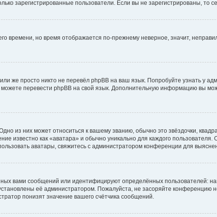
 только зарегистрированные пользователи. Если вы не зарегистрированы, то с
него времени, но время отображается по-прежнему неверное, значит, неправ
или же просто никто не перевёл phpBB на ваш язык. Попробуйте узнать у ад
ами можете перевести phpBB на свой язык. Дополнительную информацию вы мо
дно из них может относиться к вашему званию, обычно это звёздочки, квадр
ние известно как «аватара» и обычно уникально для каждого пользователя. О
использовать аватары, свяжитесь с администратором конференции для выясне
нных вами сообщений или идентифицируют определённых пользователей: на
установлены её администратором. Пожалуйста, не засоряйте конференцию н
тратор понизят значение вашего счётчика сообщений.