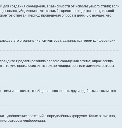
 для создания сообщения, в зависимости от используемого стиля; если
ющих полях, убедившись, что каждый вариант находится на отдельной
иантов ответа», период проведения опроса в днях (0 означает, что
шающее это ограничение, свяжитесь с администратором конференции.
ерейдите к редактированию первого сообщения в теме; опрос всегда
 кто-то уже проголосовал, то только модераторы или администраторы
 темы и оставлять сообщения, совершать другие действия, вам может
шить добавление вложений в определённых форумах. Также возможно,
министратором конференции.