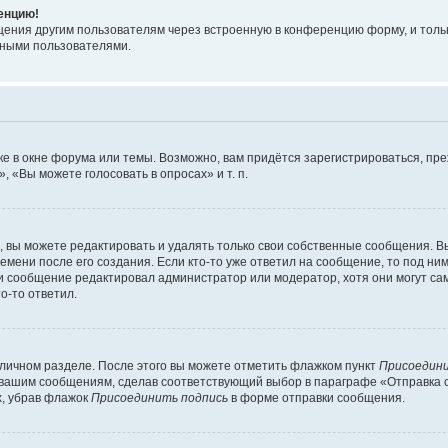
ренцию!
щения другим пользователям через встроенную в конференцию форму, и толь
мными пользователями.
е в окне форума или темы. Возможно, вам придётся зарегистрироваться, пр
 «Вы можете голосовать в опросах» и т. п.
вы можете редактировать и удалять только свои собственные сообщения. В
емени после его создания. Если кто-то уже ответил на сообщение, то под ни
сли сообщение редактировал администратор или модератор, хотя они могут са
о-то ответил.
 личном разделе. После этого вы можете отметить флажком пункт
Присоедини
 вашим сообщениям, сделав соответствующий выбор в параграфе «Отправка 
х, убрав флажок
Присоединить подпись
в форме отправки сообщения.