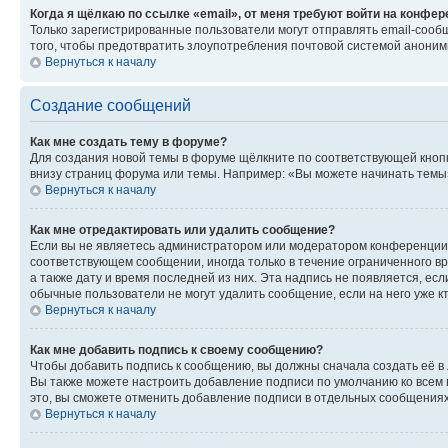
Когда я щёлкаю по ссылке «email», от меня требуют войти на конфе
Только зарегистрированные пользователи могут отправлять email-сооб
того, чтобы предотвратить злоупотребления почтовой системой анони
Вернуться к началу
Создание сообщений
Как мне создать тему в форуме?
Для создания новой темы в форуме щёлкните по соответствующей кнопк
внизу страниц форума или темы. Например: «Вы можете начинать темы»,
Вернуться к началу
Как мне отредактировать или удалить сообщение?
Если вы не являетесь администратором или модератором конференции, 
соответствующем сообщении, иногда только в течение ограниченного вр
а также дату и время последней из них. Эта надпись не появляется, е
обычные пользователи не могут удалить сообщение, если на него уже кт
Вернуться к началу
Как мне добавить подпись к своему сообщению?
Чтобы добавить подпись к сообщению, вы должны сначала создать её в
Вы также можете настроить добавление подписи по умолчанию ко всем
это, вы сможете отменить добавление подписи в отдельных сообщения
Вернуться к началу