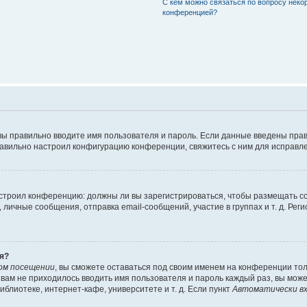
С кем можно связаться по вопросу неко
конференцией?
вы правильно вводите имя пользователя и пароль. Если данные введены прав
равильно настроил конфигурацию конференции, свяжитесь с ним для исправле
 настроил конференцию: должны ли вы зарегистрироваться, чтобы размещать 
чные сообщения, отправка email-сообщений, участие в группах и т. д. Регис
я?
ом посещении
, вы сможете оставаться под своим именем на конференции тол
ы вам не приходилось вводить имя пользователя и пароль каждый раз, вы мож
блиотеке, интернет-кафе, университете и т. д. Если пункт
Автоматически вх