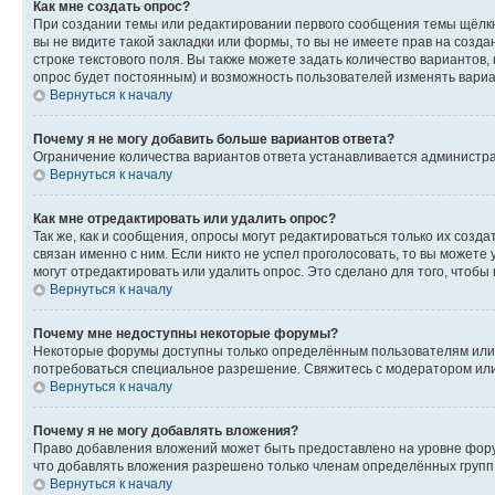
Как мне создать опрос?
При создании темы или редактировании первого сообщения темы щёлкн
вы не видите такой закладки или формы, то вы не имеете прав на созда
строке текстового поля. Вы также можете задать количество вариантов,
опрос будет постоянным) и возможность пользователей изменять вариан
Вернуться к началу
Почему я не могу добавить больше вариантов ответа?
Ограничение количества вариантов ответа устанавливается администр
Вернуться к началу
Как мне отредактировать или удалить опрос?
Так же, как и сообщения, опросы могут редактироваться только их соз
связан именно с ним. Если никто не успел проголосовать, то вы можете
могут отредактировать или удалить опрос. Это сделано для того, чтобы
Вернуться к началу
Почему мне недоступны некоторые форумы?
Некоторые форумы доступны только определённым пользователям или г
потребоваться специальное разрешение. Свяжитесь с модератором ил
Вернуться к началу
Почему я не могу добавлять вложения?
Право добавления вложений может быть предоставлено на уровне фору
что добавлять вложения разрешено только членам определённых групп.
Вернуться к началу