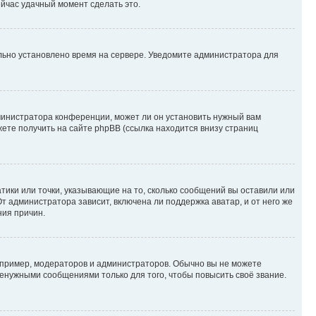
ейчас удачный момент сделать это.
ильно установлено время на сервере. Уведомите администратора для
министратора конференции, может ли он установить нужный вам
жете получить на сайте phpBB (ссылка находится внизу страниц
атики или точки, указывающие на то, сколько сообщений вы оставили или
т администратора зависит, включена ли поддержка аватар, и от него же
ния причин.
пример, модераторов и администраторов. Обычно вы не можете
енужными сообщениями только для того, чтобы повысить своё звание.