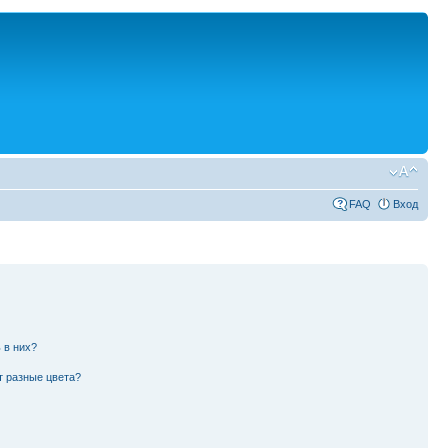
FAQ
Вход
 в них?
т разные цвета?