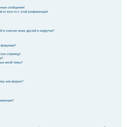
чные сообщения!
l от кого-то с этой конференции!
й в списках моих друзей и недругов?
и форумам?
стую страницу!
и?
ные мной темы?
тему или форум?
ференции?