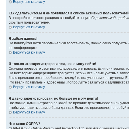
Вернуться к началу
Как сделать, чтобы я не появлялся в списке активных пользователе
В настройках личного раздела вы найдёте опцию
Скрывать моё пребыв
скрытым пользователем.
Вернуться к началу
Я забыл пароль!
Не паникуйте! Хотя пароль нельзя восстановить, можно легко получить
на конференцию.
Вернуться к началу
Я только что зарегистрировался, но не могу войти!
Сначала проверьте свои имя пользователя и пароль. Если они верны, т
На некоторых конференциях требуется, чтобы все новые учётные запис
было прислано email-сообщение, следуйте полученным инструкциям. Есл
что ввели правильный адрес email, попробуйте связаться с администра
Вернуться к началу
Я давно зарегистрирован, но больше не могу войти!
Возможно, администратор по какой-то причине деактивировал или удал
чтобы уменьшить размер базы данных. Если это произошло, попробуйте 
Вернуться к началу
Что такое COPPA?
COPPA (Child Online Privacy and Protection Act), или Акт о защите час