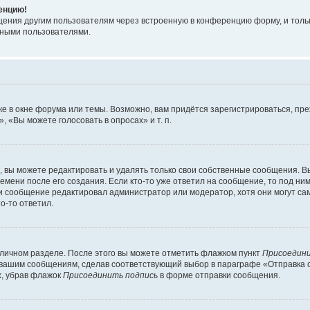
ренцию!
щения другим пользователям через встроенную в конференцию форму, и толь
мными пользователями.
е в окне форума или темы. Возможно, вам придётся зарегистрироваться, пр
 «Вы можете голосовать в опросах» и т. п.
вы можете редактировать и удалять только свои собственные сообщения. В
емени после его создания. Если кто-то уже ответил на сообщение, то под ни
сли сообщение редактировал администратор или модератор, хотя они могут са
о-то ответил.
 личном разделе. После этого вы можете отметить флажком пункт
Присоедини
 вашим сообщениям, сделав соответствующий выбор в параграфе «Отправка 
х, убрав флажок
Присоединить подпись
в форме отправки сообщения.