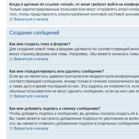
Когда я щёлкаю по ссылке «email», от меня требуют войти на конфе
Только зарегистрированные пользователи могут отправлять email-сооб
того, чтобы предотвратить злоупотребления почтовой системой анони
Вернуться к началу
Создание сообщений
Как мне создать тему в форуме?
Для создания новой темы в форуме щёлкните по соответствующей кнопк
внизу страниц форума или темы. Например: «Вы можете начинать темы»,
Вернуться к началу
Как мне отредактировать или удалить сообщение?
Если вы не являетесь администратором или модератором конференции, 
соответствующем сообщении, иногда только в течение ограниченного вр
а также дату и время последней из них. Эта надпись не появляется, е
обычные пользователи не могут удалить сообщение, если на него уже кт
Вернуться к началу
Как мне добавить подпись к своему сообщению?
Чтобы добавить подпись к сообщению, вы должны сначала создать её в
Вы также можете настроить добавление подписи по умолчанию ко всем
это, вы сможете отменить добавление подписи в отдельных сообщения
Вернуться к началу