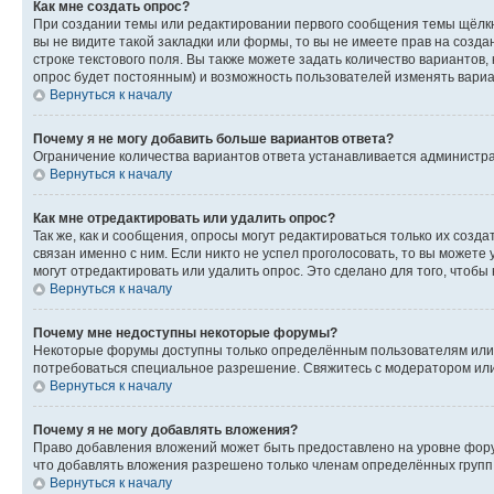
Как мне создать опрос?
При создании темы или редактировании первого сообщения темы щёлкн
вы не видите такой закладки или формы, то вы не имеете прав на созда
строке текстового поля. Вы также можете задать количество вариантов,
опрос будет постоянным) и возможность пользователей изменять вариан
Вернуться к началу
Почему я не могу добавить больше вариантов ответа?
Ограничение количества вариантов ответа устанавливается администр
Вернуться к началу
Как мне отредактировать или удалить опрос?
Так же, как и сообщения, опросы могут редактироваться только их соз
связан именно с ним. Если никто не успел проголосовать, то вы можете
могут отредактировать или удалить опрос. Это сделано для того, чтобы
Вернуться к началу
Почему мне недоступны некоторые форумы?
Некоторые форумы доступны только определённым пользователям или г
потребоваться специальное разрешение. Свяжитесь с модератором ил
Вернуться к началу
Почему я не могу добавлять вложения?
Право добавления вложений может быть предоставлено на уровне фору
что добавлять вложения разрешено только членам определённых групп.
Вернуться к началу