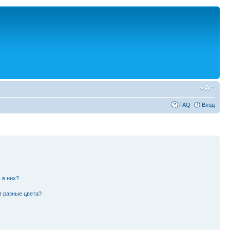
FAQ
Вход
 в них?
т разные цвета?