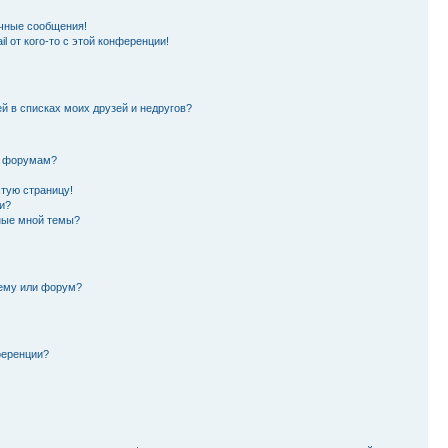
чные сообщения!
l от кого-то с этой конференции!
й в списках моих друзей и недругов?
и форумам?
стую страницу!
и?
ные мной темы?
тему или форум?
ференции?