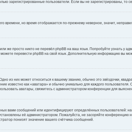
 только зарегистрированные пользователи. Если вы не зарегистрированы, то с
него времени, но время отображается по-прежнему неверное, значит, неправ
или же просто никто не перевёл phpBB на ваш язык. Попробуйте узнать у ад
ами можете перевести phpBB на свой язык. Дополнительную информацию вы мо
дно из них может относиться к вашему званию, обычно это звёздочки, квадр
ние известно как «аватара» и обычно уникально для каждого пользователя. О
использовать аватары, свяжитесь с администратором конференции для выясне
нных вами сообщений или идентифицируют определённых пользователей: на
установлены её администратором. Пожалуйста, не засоряйте конференцию н
тратор понизят значение вашего счётчика сообщений.