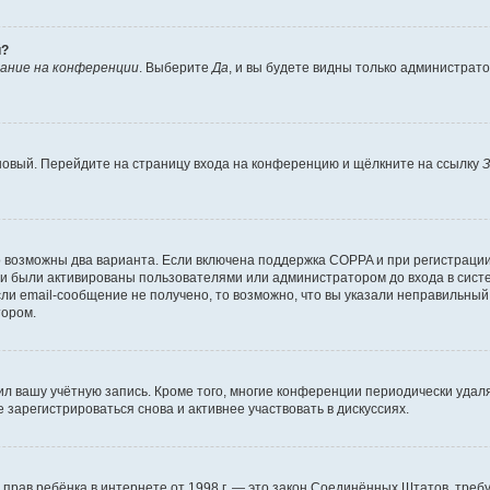
й?
ание на конференции
. Выберите
Да
, и вы будете видны только администрат
 новый. Перейдите на страницу входа на конференцию и щёлкните на ссылку
З
о возможны два варианта. Если включена поддержка COPPA и при регистрации 
и были активированы пользователями или администратором до входа в систе
и email-сообщение не получено, то возможно, что вы указали неправильный 
тором.
ил вашу учётную запись. Кроме того, многие конференции периодически уда
зарегистрироваться снова и активнее участвовать в дискуссиях.
тных прав ребёнка в интернете от 1998 г. — это закон Соединённых Штатов, т