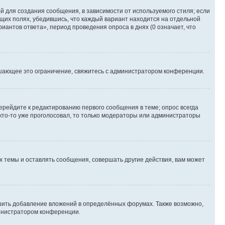
 для создания сообщения, в зависимости от используемого стиля; если
ющих полях, убедившись, что каждый вариант находится на отдельной
иантов ответа», период проведения опроса в днях (0 означает, что
шающее это ограничение, свяжитесь с администратором конференции.
ерейдите к редактированию первого сообщения в теме; опрос всегда
 кто-то уже проголосовал, то только модераторы или администраторы
 темы и оставлять сообщения, совершать другие действия, вам может
шить добавление вложений в определённых форумах. Также возможно,
министратором конференции.