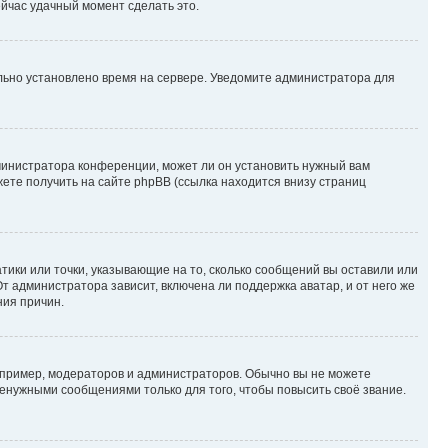
ейчас удачный момент сделать это.
ильно установлено время на сервере. Уведомите администратора для
министратора конференции, может ли он установить нужный вам
жете получить на сайте phpBB (ссылка находится внизу страниц
атики или точки, указывающие на то, сколько сообщений вы оставили или
т администратора зависит, включена ли поддержка аватар, и от него же
ния причин.
пример, модераторов и администраторов. Обычно вы не можете
енужными сообщениями только для того, чтобы повысить своё звание.