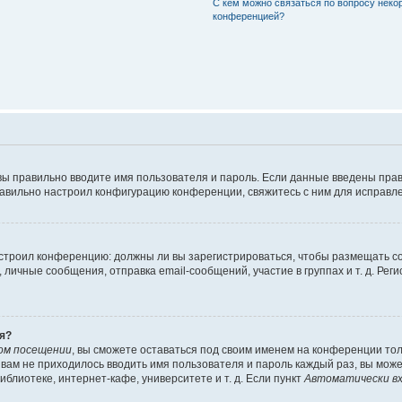
С кем можно связаться по вопросу неко
конференцией?
вы правильно вводите имя пользователя и пароль. Если данные введены прав
равильно настроил конфигурацию конференции, свяжитесь с ним для исправле
 настроил конференцию: должны ли вы зарегистрироваться, чтобы размещать 
чные сообщения, отправка email-сообщений, участие в группах и т. д. Регис
я?
ом посещении
, вы сможете оставаться под своим именем на конференции тол
ы вам не приходилось вводить имя пользователя и пароль каждый раз, вы мож
блиотеке, интернет-кафе, университете и т. д. Если пункт
Автоматически вх