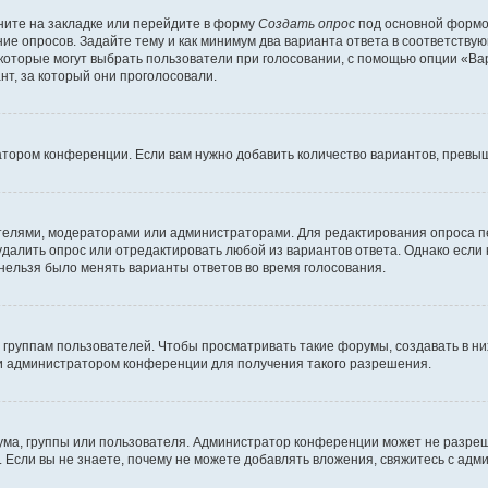
ите на закладке или перейдите в форму
Создать опрос
под основной формой
ние опросов. Задайте тему и как минимум два варианта ответа в соответству
 которые могут выбрать пользователи при голосовании, с помощью опции «Вар
т, за который они проголосовали.
атором конференции. Если вам нужно добавить количество вариантов, превы
дателями, модераторами или администраторами. Для редактирования опроса п
 удалить опрос или отредактировать любой из вариантов ответа. Однако если
 нельзя было менять варианты ответов во время голосования.
руппам пользователей. Чтобы просматривать такие форумы, создавать в них
и администратором конференции для получения такого разрешения.
ма, группы или пользователя. Администратор конференции может не разре
 Если вы не знаете, почему не можете добавлять вложения, свяжитесь с ад