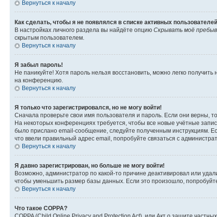
Вернуться к началу
Как сделать, чтобы я не появлялся в списке активных пользователе
В настройках личного раздела вы найдёте опцию
Скрывать моё пребыв
скрытым пользователем.
Вернуться к началу
Я забыл пароль!
Не паникуйте! Хотя пароль нельзя восстановить, можно легко получить
на конференцию.
Вернуться к началу
Я только что зарегистрировался, но не могу войти!
Сначала проверьте свои имя пользователя и пароль. Если они верны, т
На некоторых конференциях требуется, чтобы все новые учётные запис
было прислано email-сообщение, следуйте полученным инструкциям. Есл
что ввели правильный адрес email, попробуйте связаться с администра
Вернуться к началу
Я давно зарегистрирован, но больше не могу войти!
Возможно, администратор по какой-то причине деактивировал или удал
чтобы уменьшить размер базы данных. Если это произошло, попробуйте 
Вернуться к началу
Что такое COPPA?
COPPA (Child Online Privacy and Protection Act), или Акт о защите час