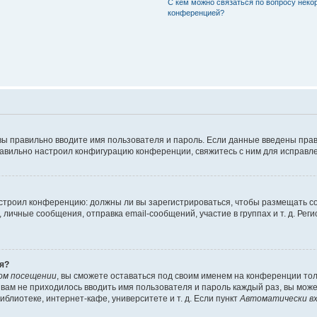
С кем можно связаться по вопросу неко
конференцией?
вы правильно вводите имя пользователя и пароль. Если данные введены прав
равильно настроил конфигурацию конференции, свяжитесь с ним для исправле
 настроил конференцию: должны ли вы зарегистрироваться, чтобы размещать 
чные сообщения, отправка email-сообщений, участие в группах и т. д. Регис
я?
ом посещении
, вы сможете оставаться под своим именем на конференции тол
ы вам не приходилось вводить имя пользователя и пароль каждый раз, вы мож
блиотеке, интернет-кафе, университете и т. д. Если пункт
Автоматически вх