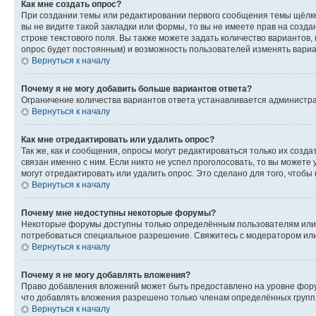
Как мне создать опрос?
При создании темы или редактировании первого сообщения темы щёлкн
вы не видите такой закладки или формы, то вы не имеете прав на созда
строке текстового поля. Вы также можете задать количество вариантов,
опрос будет постоянным) и возможность пользователей изменять вариан
Вернуться к началу
Почему я не могу добавить больше вариантов ответа?
Ограничение количества вариантов ответа устанавливается администр
Вернуться к началу
Как мне отредактировать или удалить опрос?
Так же, как и сообщения, опросы могут редактироваться только их соз
связан именно с ним. Если никто не успел проголосовать, то вы можете
могут отредактировать или удалить опрос. Это сделано для того, чтобы
Вернуться к началу
Почему мне недоступны некоторые форумы?
Некоторые форумы доступны только определённым пользователям или г
потребоваться специальное разрешение. Свяжитесь с модератором ил
Вернуться к началу
Почему я не могу добавлять вложения?
Право добавления вложений может быть предоставлено на уровне фору
что добавлять вложения разрешено только членам определённых групп.
Вернуться к началу