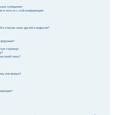
чные сообщения!
l от кого-то с этой конференции!
й в списках моих друзей и недругов?
и форумам?
стую страницу!
и?
ные мной темы?
тему или форум?
ференции?