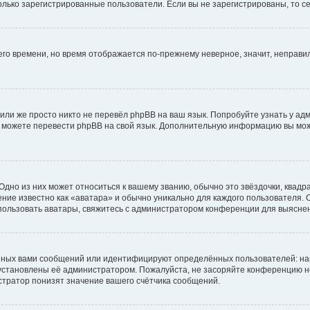
 только зарегистрированные пользователи. Если вы не зарегистрированы, то с
него времени, но время отображается по-прежнему неверное, значит, неправ
или же просто никто не перевёл phpBB на ваш язык. Попробуйте узнать у ад
ами можете перевести phpBB на свой язык. Дополнительную информацию вы мо
дно из них может относиться к вашему званию, обычно это звёздочки, квадр
ние известно как «аватара» и обычно уникально для каждого пользователя. О
использовать аватары, свяжитесь с администратором конференции для выясне
нных вами сообщений или идентифицируют определённых пользователей: на
установлены её администратором. Пожалуйста, не засоряйте конференцию н
тратор понизят значение вашего счётчика сообщений.