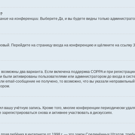
й?
ание на конференции
. Выберите
Да
, и вы будете видны только администрат
 новый. Перейдите на страницу входа на конференцию и щёлкните на ссылку
З
о возможны два варианта. Если включена поддержка COPPA и при регистрации 
и были активированы пользователями или администратором до входа в систе
и email-сообщение не получено, то возможно, что вы указали неправильный 
тором.
ил вашу учётную запись. Кроме того, многие конференции периодически уда
зарегистрироваться снова и активнее участвовать в дискуссиях.
тных прав ребёнка в интернете от 1998 г. — это закон Соединённых Штатов, т