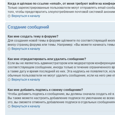
Когда я щёлкаю по ссылке «email», от меня требуют войти на конфе
Только зарегистрированные пользователи могут отправлять email-сооб
того, чтобы предотвратить злоупотребления почтовой системой анони
Вернуться к началу
Создание сообщений
Как мне создать тему в форуме?
Для создания новой темы в форуме щёлкните по соответствующей кнопк
внизу страниц форума или темы. Например: «Вы можете начинать темы»,
Вернуться к началу
Как мне отредактировать или удалить сообщение?
Если вы не являетесь администратором или модератором конференции, 
соответствующем сообщении, иногда только в течение ограниченного вр
а также дату и время последней из них. Эта надпись не появляется, е
обычные пользователи не могут удалить сообщение, если на него уже кт
Вернуться к началу
Как мне добавить подпись к своему сообщению?
Чтобы добавить подпись к сообщению, вы должны сначала создать её в
Вы также можете настроить добавление подписи по умолчанию ко всем
это, вы сможете отменить добавление подписи в отдельных сообщения
Вернуться к началу