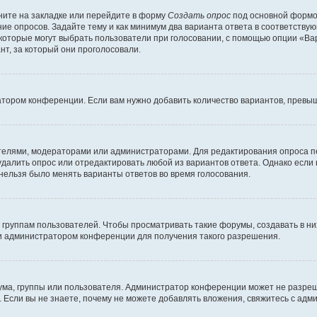
ите на закладке или перейдите в форму
Создать опрос
под основной формой
ние опросов. Задайте тему и как минимум два варианта ответа в соответству
 которые могут выбрать пользователи при голосовании, с помощью опции «Вар
т, за который они проголосовали.
атором конференции. Если вам нужно добавить количество вариантов, превы
дателями, модераторами или администраторами. Для редактирования опроса п
 удалить опрос или отредактировать любой из вариантов ответа. Однако если
 нельзя было менять варианты ответов во время голосования.
руппам пользователей. Чтобы просматривать такие форумы, создавать в них
и администратором конференции для получения такого разрешения.
ма, группы или пользователя. Администратор конференции может не разре
 Если вы не знаете, почему не можете добавлять вложения, свяжитесь с ад