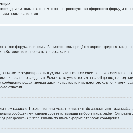
ренцию!
щения другим пользователям через встроенную в конференцию форму, и толь
мными пользователями.
е в окне форума или темы. Возможно, вам придётся зарегистрироваться, пр
 «Вы можете голосовать в опросах» и т. п.
вы можете редактировать и удалять только свои собственные сообщения. В
емени после его создания. Если кто-то уже ответил на сообщение, то под ни
сли сообщение редактировал администратор или модератор, хотя они могут са
о-то ответил.
 личном разделе. После этого вы можете отметить флажком пункт
Присоедини
 вашим сообщениям, сделав соответствующий выбор в параграфе «Отправка 
х, убрав флажок
Присоединить подпись
в форме отправки сообщения.