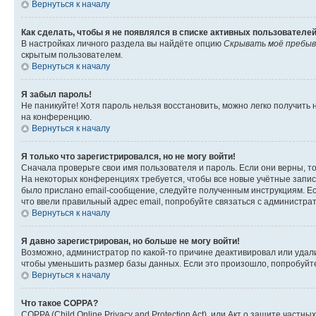
Вернуться к началу
Как сделать, чтобы я не появлялся в списке активных пользователе
В настройках личного раздела вы найдёте опцию
Скрывать моё пребыв
скрытым пользователем.
Вернуться к началу
Я забыл пароль!
Не паникуйте! Хотя пароль нельзя восстановить, можно легко получить
на конференцию.
Вернуться к началу
Я только что зарегистрировался, но не могу войти!
Сначала проверьте свои имя пользователя и пароль. Если они верны, т
На некоторых конференциях требуется, чтобы все новые учётные запис
было прислано email-сообщение, следуйте полученным инструкциям. Есл
что ввели правильный адрес email, попробуйте связаться с администра
Вернуться к началу
Я давно зарегистрирован, но больше не могу войти!
Возможно, администратор по какой-то причине деактивировал или удал
чтобы уменьшить размер базы данных. Если это произошло, попробуйте 
Вернуться к началу
Что такое COPPA?
COPPA (Child Online Privacy and Protection Act), или Акт о защите час