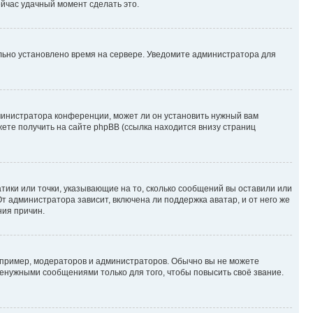
ейчас удачный момент сделать это.
ильно установлено время на сервере. Уведомите администратора для
министратора конференции, может ли он установить нужный вам
жете получить на сайте phpBB (ссылка находится внизу страниц
атики или точки, указывающие на то, сколько сообщений вы оставили или
т администратора зависит, включена ли поддержка аватар, и от него же
ния причин.
пример, модераторов и администраторов. Обычно вы не можете
енужными сообщениями только для того, чтобы повысить своё звание.