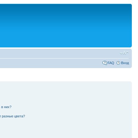
FAQ
Вход
 в них?
т разные цвета?