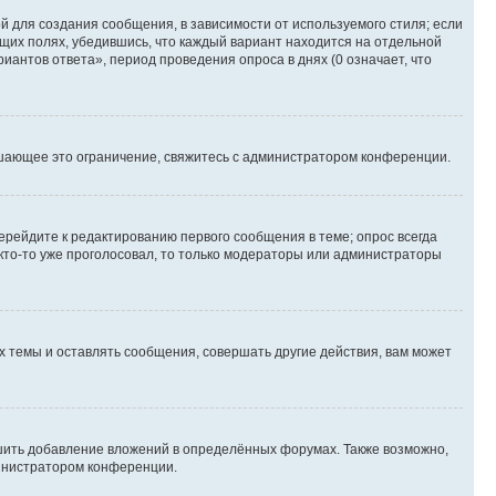
 для создания сообщения, в зависимости от используемого стиля; если
ющих полях, убедившись, что каждый вариант находится на отдельной
иантов ответа», период проведения опроса в днях (0 означает, что
шающее это ограничение, свяжитесь с администратором конференции.
ерейдите к редактированию первого сообщения в теме; опрос всегда
 кто-то уже проголосовал, то только модераторы или администраторы
 темы и оставлять сообщения, совершать другие действия, вам может
шить добавление вложений в определённых форумах. Также возможно,
министратором конференции.