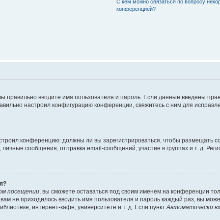
С кем можно связаться по вопросу неко
конференцией?
вы правильно вводите имя пользователя и пароль. Если данные введены прав
равильно настроил конфигурацию конференции, свяжитесь с ним для исправле
 настроил конференцию: должны ли вы зарегистрироваться, чтобы размещать 
чные сообщения, отправка email-сообщений, участие в группах и т. д. Регис
я?
ом посещении
, вы сможете оставаться под своим именем на конференции тол
ы вам не приходилось вводить имя пользователя и пароль каждый раз, вы мож
блиотеке, интернет-кафе, университете и т. д. Если пункт
Автоматически вх