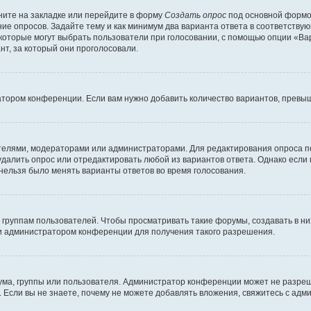
ите на закладке или перейдите в форму
Создать опрос
под основной формой
ние опросов. Задайте тему и как минимум два варианта ответа в соответству
 которые могут выбрать пользователи при голосовании, с помощью опции «Вар
т, за который они проголосовали.
атором конференции. Если вам нужно добавить количество вариантов, превы
дателями, модераторами или администраторами. Для редактирования опроса п
 удалить опрос или отредактировать любой из вариантов ответа. Однако если
 нельзя было менять варианты ответов во время голосования.
руппам пользователей. Чтобы просматривать такие форумы, создавать в них
и администратором конференции для получения такого разрешения.
ма, группы или пользователя. Администратор конференции может не разре
 Если вы не знаете, почему не можете добавлять вложения, свяжитесь с ад