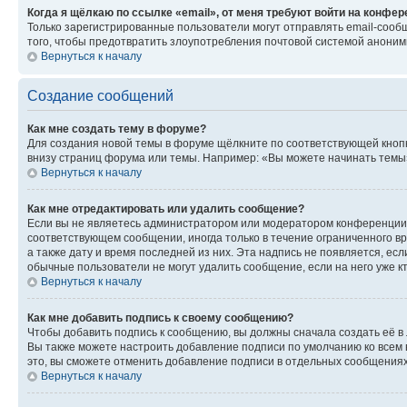
Когда я щёлкаю по ссылке «email», от меня требуют войти на конфе
Только зарегистрированные пользователи могут отправлять email-сооб
того, чтобы предотвратить злоупотребления почтовой системой анони
Вернуться к началу
Создание сообщений
Как мне создать тему в форуме?
Для создания новой темы в форуме щёлкните по соответствующей кнопк
внизу страниц форума или темы. Например: «Вы можете начинать темы»,
Вернуться к началу
Как мне отредактировать или удалить сообщение?
Если вы не являетесь администратором или модератором конференции, 
соответствующем сообщении, иногда только в течение ограниченного вр
а также дату и время последней из них. Эта надпись не появляется, е
обычные пользователи не могут удалить сообщение, если на него уже кт
Вернуться к началу
Как мне добавить подпись к своему сообщению?
Чтобы добавить подпись к сообщению, вы должны сначала создать её в
Вы также можете настроить добавление подписи по умолчанию ко всем
это, вы сможете отменить добавление подписи в отдельных сообщения
Вернуться к началу