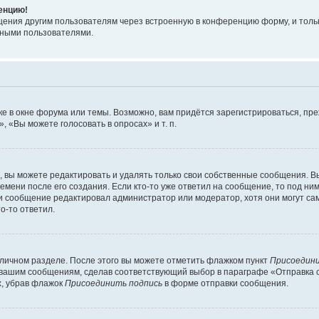
ренцию!
щения другим пользователям через встроенную в конференцию форму, и толь
мными пользователями.
е в окне форума или темы. Возможно, вам придётся зарегистрироваться, пр
 «Вы можете голосовать в опросах» и т. п.
вы можете редактировать и удалять только свои собственные сообщения. В
емени после его создания. Если кто-то уже ответил на сообщение, то под ни
сли сообщение редактировал администратор или модератор, хотя они могут са
о-то ответил.
 личном разделе. После этого вы можете отметить флажком пункт
Присоедини
 вашим сообщениям, сделав соответствующий выбор в параграфе «Отправка 
х, убрав флажок
Присоединить подпись
в форме отправки сообщения.