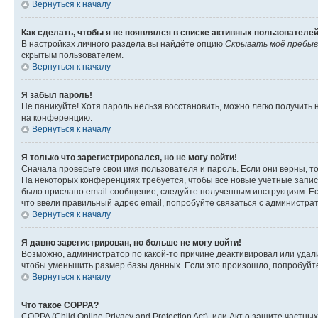
Вернуться к началу
Как сделать, чтобы я не появлялся в списке активных пользователе
В настройках личного раздела вы найдёте опцию
Скрывать моё пребыв
скрытым пользователем.
Вернуться к началу
Я забыл пароль!
Не паникуйте! Хотя пароль нельзя восстановить, можно легко получить
на конференцию.
Вернуться к началу
Я только что зарегистрировался, но не могу войти!
Сначала проверьте свои имя пользователя и пароль. Если они верны, т
На некоторых конференциях требуется, чтобы все новые учётные запис
было прислано email-сообщение, следуйте полученным инструкциям. Есл
что ввели правильный адрес email, попробуйте связаться с администра
Вернуться к началу
Я давно зарегистрирован, но больше не могу войти!
Возможно, администратор по какой-то причине деактивировал или удал
чтобы уменьшить размер базы данных. Если это произошло, попробуйте 
Вернуться к началу
Что такое COPPA?
COPPA (Child Online Privacy and Protection Act), или Акт о защите час