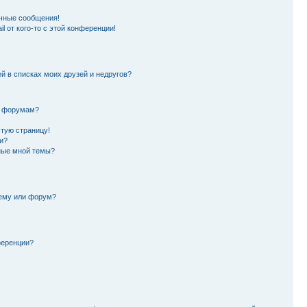
чные сообщения!
l от кого-то с этой конференции!
й в списках моих друзей и недругов?
и форумам?
стую страницу!
и?
ные мной темы?
тему или форум?
ференции?