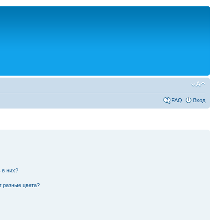
FAQ
Вход
 в них?
т разные цвета?