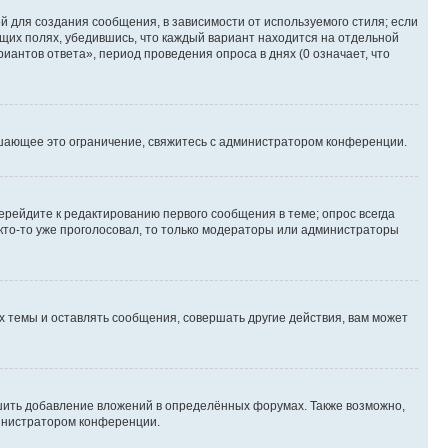
 для создания сообщения, в зависимости от используемого стиля; если
ющих полях, убедившись, что каждый вариант находится на отдельной
иантов ответа», период проведения опроса в днях (0 означает, что
шающее это ограничение, свяжитесь с администратором конференции.
ерейдите к редактированию первого сообщения в теме; опрос всегда
 кто-то уже проголосовал, то только модераторы или администраторы
 темы и оставлять сообщения, совершать другие действия, вам может
шить добавление вложений в определённых форумах. Также возможно,
министратором конференции.