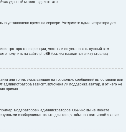
ейчас удачный момент сделать это.
ильно установлено время на сервере. Уведомите администратора для
министратора конференции, может ли он установить нужный вам
жете получить на сайте phpBB (ссылка находится внизу страниц
атики или точки, указывающие на то, сколько сообщений вы оставили или
т администратора зависит, включена ли поддержка аватар, и от него же
ния причин.
пример, модераторов и администраторов. Обычно вы не можете
енужными сообщениями только для того, чтобы повысить своё звание.