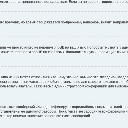
 только зарегистрированные пользователи. Если вы не зарегистрированы, то с
него времени, но время отображается по-прежнему неверное, значит, неправ
или же просто никто не перевёл phpBB на ваш язык. Попробуйте узнать у ад
ами можете перевести phpBB на свой язык. Дополнительную информацию вы мо
дно из них может относиться к вашему званию, обычно это звёздочки, квадр
ние известно как «аватара» и обычно уникально для каждого пользователя. О
использовать аватары, свяжитесь с администратором конференции для выясне
нных вами сообщений или идентифицируют определённых пользователей: на
установлены её администратором. Пожалуйста, не засоряйте конференцию н
тратор понизят значение вашего счётчика сообщений.