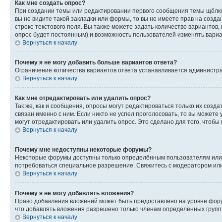
Как мне создать опрос?
При создании темы или редактировании первого сообщения темы щёлкн
вы не видите такой закладки или формы, то вы не имеете прав на созда
строке текстового поля. Вы также можете задать количество вариантов,
опрос будет постоянным) и возможность пользователей изменять вариан
Вернуться к началу
Почему я не могу добавить больше вариантов ответа?
Ограничение количества вариантов ответа устанавливается администр
Вернуться к началу
Как мне отредактировать или удалить опрос?
Так же, как и сообщения, опросы могут редактироваться только их соз
связан именно с ним. Если никто не успел проголосовать, то вы можете
могут отредактировать или удалить опрос. Это сделано для того, чтобы
Вернуться к началу
Почему мне недоступны некоторые форумы?
Некоторые форумы доступны только определённым пользователям или г
потребоваться специальное разрешение. Свяжитесь с модератором ил
Вернуться к началу
Почему я не могу добавлять вложения?
Право добавления вложений может быть предоставлено на уровне фору
что добавлять вложения разрешено только членам определённых групп.
Вернуться к началу