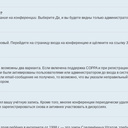
й?
ание на конференции
. Выберите
Да
, и вы будете видны только администрат
 новый. Перейдите на страницу входа на конференцию и щёлкните на ссылку
З
о возможны два варианта. Если включена поддержка COPPA и при регистрации 
и были активированы пользователями или администратором до входа в систе
и email-сообщение не получено, то возможно, что вы указали неправильный 
тором.
ил вашу учётную запись. Кроме того, многие конференции периодически уда
зарегистрироваться снова и активнее участвовать в дискуссиях.
тных прав ребёнка в интернете от 1998 г. — это закон Соединённых Штатов, т