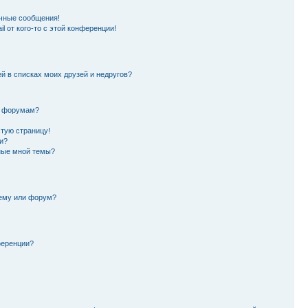
чные сообщения!
l от кого-то с этой конференции!
й в списках моих друзей и недругов?
и форумам?
стую страницу!
и?
ные мной темы?
тему или форум?
ференции?