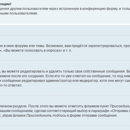
ренцию!
щения другим пользователям через встроенную в конференцию форму, и толь
мными пользователями.
е в окне форума или темы. Возможно, вам придётся зарегистрироваться, пр
 «Вы можете голосовать в опросах» и т. п.
вы можете редактировать и удалять только свои собственные сообщения. В
емени после его создания. Если кто-то уже ответил на сообщение, то под ни
сли сообщение редактировал администратор или модератор, хотя они могут са
о-то ответил.
 личном разделе. После этого вы можете отметить флажком пункт
Присоедини
 вашим сообщениям, сделав соответствующий выбор в параграфе «Отправка 
х, убрав флажок
Присоединить подпись
в форме отправки сообщения.