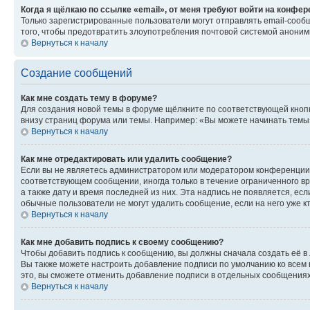
Когда я щёлкаю по ссылке «email», от меня требуют войти на конфе
Только зарегистрированные пользователи могут отправлять email-сооб
того, чтобы предотвратить злоупотребления почтовой системой анони
Вернуться к началу
Создание сообщений
Как мне создать тему в форуме?
Для создания новой темы в форуме щёлкните по соответствующей кнопк
внизу страниц форума или темы. Например: «Вы можете начинать темы»,
Вернуться к началу
Как мне отредактировать или удалить сообщение?
Если вы не являетесь администратором или модератором конференции, 
соответствующем сообщении, иногда только в течение ограниченного вр
а также дату и время последней из них. Эта надпись не появляется, е
обычные пользователи не могут удалить сообщение, если на него уже кт
Вернуться к началу
Как мне добавить подпись к своему сообщению?
Чтобы добавить подпись к сообщению, вы должны сначала создать её в
Вы также можете настроить добавление подписи по умолчанию ко всем
это, вы сможете отменить добавление подписи в отдельных сообщения
Вернуться к началу