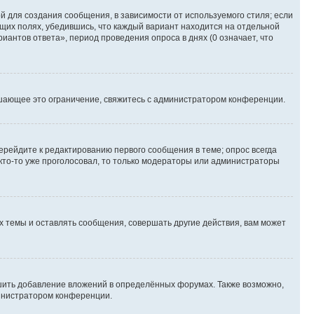
 для создания сообщения, в зависимости от используемого стиля; если
ющих полях, убедившись, что каждый вариант находится на отдельной
иантов ответа», период проведения опроса в днях (0 означает, что
шающее это ограничение, свяжитесь с администратором конференции.
ерейдите к редактированию первого сообщения в теме; опрос всегда
 кто-то уже проголосовал, то только модераторы или администраторы
 темы и оставлять сообщения, совершать другие действия, вам может
шить добавление вложений в определённых форумах. Также возможно,
министратором конференции.