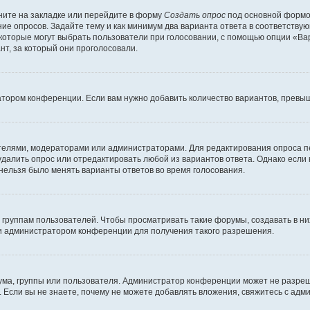
ите на закладке или перейдите в форму
Создать опрос
под основной формой
ние опросов. Задайте тему и как минимум два варианта ответа в соответству
 которые могут выбрать пользователи при голосовании, с помощью опции «Вар
т, за который они проголосовали.
атором конференции. Если вам нужно добавить количество вариантов, превы
дателями, модераторами или администраторами. Для редактирования опроса п
 удалить опрос или отредактировать любой из вариантов ответа. Однако если
 нельзя было менять варианты ответов во время голосования.
руппам пользователей. Чтобы просматривать такие форумы, создавать в них
и администратором конференции для получения такого разрешения.
ма, группы или пользователя. Администратор конференции может не разре
 Если вы не знаете, почему не можете добавлять вложения, свяжитесь с ад