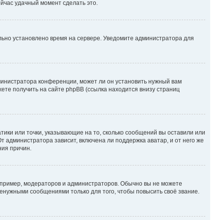
ейчас удачный момент сделать это.
ильно установлено время на сервере. Уведомите администратора для
министратора конференции, может ли он установить нужный вам
жете получить на сайте phpBB (ссылка находится внизу страниц
атики или точки, указывающие на то, сколько сообщений вы оставили или
т администратора зависит, включена ли поддержка аватар, и от него же
ния причин.
пример, модераторов и администраторов. Обычно вы не можете
енужными сообщениями только для того, чтобы повысить своё звание.