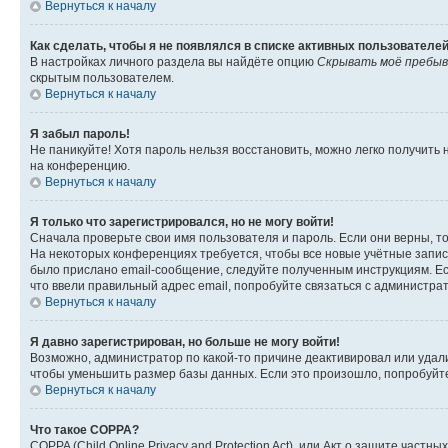
Вернуться к началу
Как сделать, чтобы я не появлялся в списке активных пользователе
В настройках личного раздела вы найдёте опцию
Скрывать моё пребыв
скрытым пользователем.
Вернуться к началу
Я забыл пароль!
Не паникуйте! Хотя пароль нельзя восстановить, можно легко получить
на конференцию.
Вернуться к началу
Я только что зарегистрировался, но не могу войти!
Сначала проверьте свои имя пользователя и пароль. Если они верны, т
На некоторых конференциях требуется, чтобы все новые учётные запис
было прислано email-сообщение, следуйте полученным инструкциям. Есл
что ввели правильный адрес email, попробуйте связаться с администра
Вернуться к началу
Я давно зарегистрирован, но больше не могу войти!
Возможно, администратор по какой-то причине деактивировал или удал
чтобы уменьшить размер базы данных. Если это произошло, попробуйте 
Вернуться к началу
Что такое COPPA?
COPPA (Child Online Privacy and Protection Act), или Акт о защите час