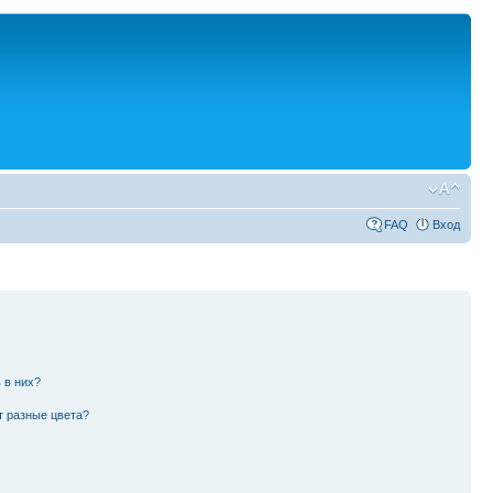
FAQ
Вход
 в них?
т разные цвета?