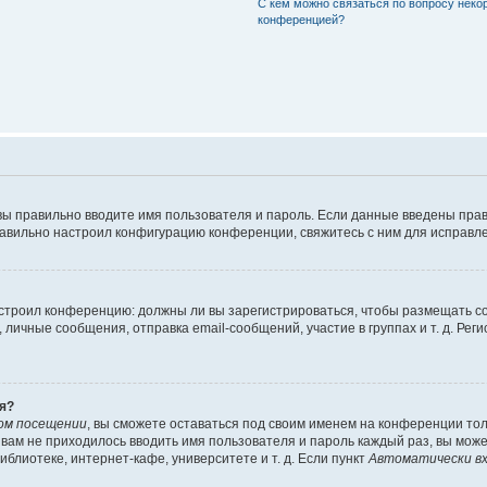
С кем можно связаться по вопросу неко
конференцией?
вы правильно вводите имя пользователя и пароль. Если данные введены прав
равильно настроил конфигурацию конференции, свяжитесь с ним для исправле
 настроил конференцию: должны ли вы зарегистрироваться, чтобы размещать 
чные сообщения, отправка email-сообщений, участие в группах и т. д. Регис
я?
ом посещении
, вы сможете оставаться под своим именем на конференции тол
ы вам не приходилось вводить имя пользователя и пароль каждый раз, вы мож
блиотеке, интернет-кафе, университете и т. д. Если пункт
Автоматически вх