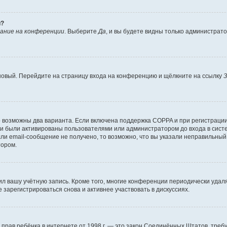
й?
ание на конференции
. Выберите
Да
, и вы будете видны только администрат
 новый. Перейдите на страницу входа на конференцию и щёлкните на ссылку
З
о возможны два варианта. Если включена поддержка COPPA и при регистрации 
и были активированы пользователями или администратором до входа в систе
и email-сообщение не получено, то возможно, что вы указали неправильный 
тором.
ил вашу учётную запись. Кроме того, многие конференции периодически уда
зарегистрироваться снова и активнее участвовать в дискуссиях.
тных прав ребёнка в интернете от 1998 г. — это закон Соединённых Штатов, т