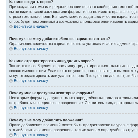
Как мне создать опрос?
При создании темы или редактировании первого сообщения темы щёлкн
вы не видите такой закладки или формы, то вы не имеете прав на созда
строке текстового поля. Вы также можете задать количество вариантов,
опрос будет постоянным) и возможность пользователей изменять вариан
Вернуться к началу
Почему я не могу добавить больше вариантов ответа?
Ограничение количества вариантов ответа устанавливается администр
Вернуться к началу
Как мне отредактировать или удалить опрос?
Так же, как и сообщения, опросы могут редактироваться только их соз
связан именно с ним. Если никто не успел проголосовать, то вы можете
могут отредактировать или удалить опрос. Это сделано для того, чтобы
Вернуться к началу
Почему мне недоступны некоторые форумы?
Некоторые форумы доступны только определённым пользователям или г
потребоваться специальное разрешение. Свяжитесь с модератором ил
Вернуться к началу
Почему я не могу добавлять вложения?
Право добавления вложений может быть предоставлено на уровне фору
что добавлять вложения разрешено только членам определённых групп.
Вернуться к началу