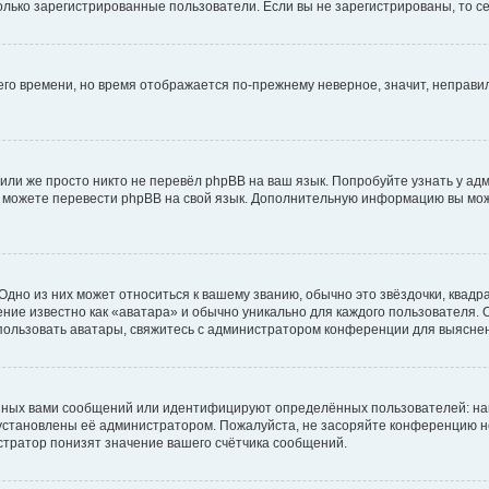
 только зарегистрированные пользователи. Если вы не зарегистрированы, то с
него времени, но время отображается по-прежнему неверное, значит, неправ
или же просто никто не перевёл phpBB на ваш язык. Попробуйте узнать у ад
ами можете перевести phpBB на свой язык. Дополнительную информацию вы мо
дно из них может относиться к вашему званию, обычно это звёздочки, квадр
ние известно как «аватара» и обычно уникально для каждого пользователя. О
использовать аватары, свяжитесь с администратором конференции для выясне
нных вами сообщений или идентифицируют определённых пользователей: на
установлены её администратором. Пожалуйста, не засоряйте конференцию н
тратор понизят значение вашего счётчика сообщений.