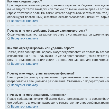
Как мне создать опрос?
При создании темы или редактировании первого сообщения темы щёлкн
вы не видите такой закладки или формы, то вы не имеете прав на созда
строке текстового поля. Вы также можете задать количество вариантов,
опрос будет постоянным) и возможность пользователей изменять вариан
Вернуться к началу
Почему я не могу добавить больше вариантов ответа?
Ограничение количества вариантов ответа устанавливается администр
Вернуться к началу
Как мне отредактировать или удалить опрос?
Так же, как и сообщения, опросы могут редактироваться только их соз
связан именно с ним. Если никто не успел проголосовать, то вы можете
могут отредактировать или удалить опрос. Это сделано для того, чтобы
Вернуться к началу
Почему мне недоступны некоторые форумы?
Некоторые форумы доступны только определённым пользователям или г
потребоваться специальное разрешение. Свяжитесь с модератором ил
Вернуться к началу
Почему я не могу добавлять вложения?
Право добавления вложений может быть предоставлено на уровне фору
что добавлять вложения разрешено только членам определённых групп.
Вернуться к началу