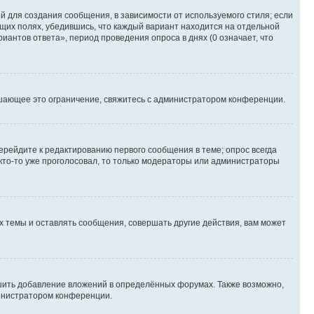
 для создания сообщения, в зависимости от используемого стиля; если
ющих полях, убедившись, что каждый вариант находится на отдельной
иантов ответа», период проведения опроса в днях (0 означает, что
шающее это ограничение, свяжитесь с администратором конференции.
ерейдите к редактированию первого сообщения в теме; опрос всегда
 кто-то уже проголосовал, то только модераторы или администраторы
 темы и оставлять сообщения, совершать другие действия, вам может
шить добавление вложений в определённых форумах. Также возможно,
министратором конференции.