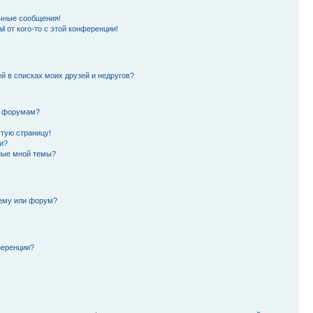
чные сообщения!
l от кого-то с этой конференции!
й в списках моих друзей и недругов?
и форумам?
стую страницу!
и?
ные мной темы?
тему или форум?
ференции?