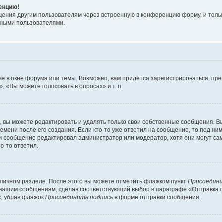
ренцию!
щения другим пользователям через встроенную в конференцию форму, и толь
мными пользователями.
е в окне форума или темы. Возможно, вам придётся зарегистрироваться, пр
 «Вы можете голосовать в опросах» и т. п.
вы можете редактировать и удалять только свои собственные сообщения. В
емени после его создания. Если кто-то уже ответил на сообщение, то под ни
сли сообщение редактировал администратор или модератор, хотя они могут са
о-то ответил.
 личном разделе. После этого вы можете отметить флажком пункт
Присоедини
 вашим сообщениям, сделав соответствующий выбор в параграфе «Отправка 
х, убрав флажок
Присоединить подпись
в форме отправки сообщения.