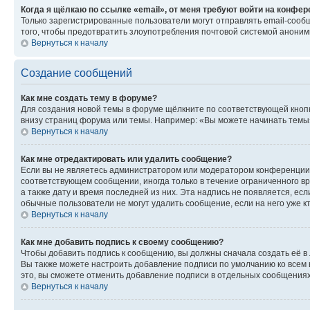
Когда я щёлкаю по ссылке «email», от меня требуют войти на конфе
Только зарегистрированные пользователи могут отправлять email-сооб
того, чтобы предотвратить злоупотребления почтовой системой анони
Вернуться к началу
Создание сообщений
Как мне создать тему в форуме?
Для создания новой темы в форуме щёлкните по соответствующей кнопк
внизу страниц форума или темы. Например: «Вы можете начинать темы»,
Вернуться к началу
Как мне отредактировать или удалить сообщение?
Если вы не являетесь администратором или модератором конференции, 
соответствующем сообщении, иногда только в течение ограниченного вр
а также дату и время последней из них. Эта надпись не появляется, е
обычные пользователи не могут удалить сообщение, если на него уже кт
Вернуться к началу
Как мне добавить подпись к своему сообщению?
Чтобы добавить подпись к сообщению, вы должны сначала создать её в
Вы также можете настроить добавление подписи по умолчанию ко всем
это, вы сможете отменить добавление подписи в отдельных сообщения
Вернуться к началу