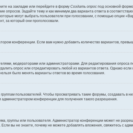
ите на закладке или перейдите в форму
Создать опрос
под основной формой
ние опросов. Задайте тему и как минимум два варианта ответа в соответству
 которые могут выбрать пользователи при голосовании, с помощью опции «Вар
т, за который они проголосовали.
атором конференции. Если вам нужно добавить количество вариантов, превы
дателями, модераторами или администраторами. Для редактирования опроса п
 удалить опрос или отредактировать любой из вариантов ответа. Однако если
 нельзя было менять варианты ответов во время голосования.
руппам пользователей. Чтобы просматривать такие форумы, создавать в них
и администратором конференции для получения такого разрешения.
ма, группы или пользователя. Администратор конференции может не разре
 Если вы не знаете, почему не можете добавлять вложения, свяжитесь с ад