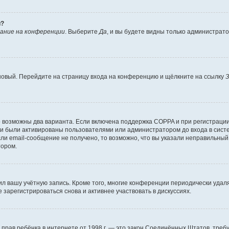
й?
ание на конференции
. Выберите
Да
, и вы будете видны только администрат
 новый. Перейдите на страницу входа на конференцию и щёлкните на ссылку
З
о возможны два варианта. Если включена поддержка COPPA и при регистрации 
и были активированы пользователями или администратором до входа в систе
и email-сообщение не получено, то возможно, что вы указали неправильный 
тором.
ил вашу учётную запись. Кроме того, многие конференции периодически уда
зарегистрироваться снова и активнее участвовать в дискуссиях.
тных прав ребёнка в интернете от 1998 г. — это закон Соединённых Штатов, т