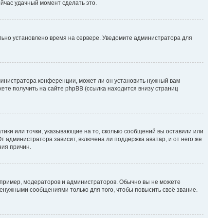
ейчас удачный момент сделать это.
ильно установлено время на сервере. Уведомите администратора для
министратора конференции, может ли он установить нужный вам
жете получить на сайте phpBB (ссылка находится внизу страниц
атики или точки, указывающие на то, сколько сообщений вы оставили или
т администратора зависит, включена ли поддержка аватар, и от него же
ния причин.
пример, модераторов и администраторов. Обычно вы не можете
енужными сообщениями только для того, чтобы повысить своё звание.