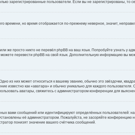
 только зарегистрированные пользователи. Если вы не зарегистрированы, то с
него времени, но время отображается по-прежнему неверное, значит, неправ
или же просто никто не перевёл phpBB на ваш язык. Попробуйте узнать у ад
ами можете перевести phpBB на свой язык. Дополнительную информацию вы мо
дно из них может относиться к вашему званию, обычно это звёздочки, квадр
ние известно как «аватара» и обычно уникально для каждого пользователя. О
использовать аватары, свяжитесь с администратором конференции для выясне
нных вами сообщений или идентифицируют определённых пользователей: на
установлены её администратором. Пожалуйста, не засоряйте конференцию н
тратор понизят значение вашего счётчика сообщений.