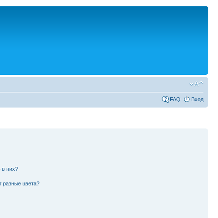
FAQ
Вход
 в них?
т разные цвета?