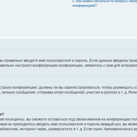
С кем можно связаться по вопросу неко
конференцией?
вы правильно вводите имя пользователя и пароль. Если данные введены прав
равильно настроил конфигурацию конференции, свяжитесь с ним для исправле
 настроил конференцию: должны ли вы зарегистрироваться, чтобы размещать 
чные сообщения, отправка email-сообщений, участие в группах и т. д. Регис
я?
ом посещении
, вы сможете оставаться под своим именем на конференции тол
ы вам не приходилось вводить имя пользователя и пароль каждый раз, вы мож
блиотеке, интернет-кафе, университете и т. д. Если пункт
Автоматически вх