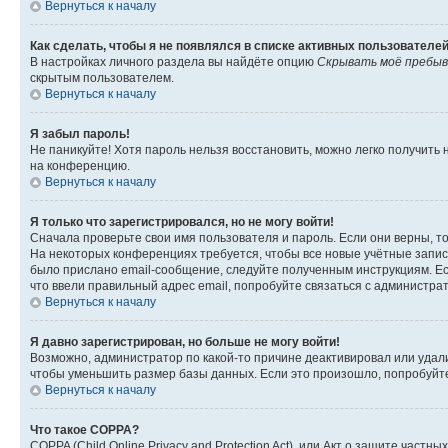
Вернуться к началу
Как сделать, чтобы я не появлялся в списке активных пользователе
В настройках личного раздела вы найдёте опцию
Скрывать моё пребыв
скрытым пользователем.
Вернуться к началу
Я забыл пароль!
Не паникуйте! Хотя пароль нельзя восстановить, можно легко получить
на конференцию.
Вернуться к началу
Я только что зарегистрировался, но не могу войти!
Сначала проверьте свои имя пользователя и пароль. Если они верны, т
На некоторых конференциях требуется, чтобы все новые учётные запис
было прислано email-сообщение, следуйте полученным инструкциям. Есл
что ввели правильный адрес email, попробуйте связаться с администра
Вернуться к началу
Я давно зарегистрирован, но больше не могу войти!
Возможно, администратор по какой-то причине деактивировал или удал
чтобы уменьшить размер базы данных. Если это произошло, попробуйте 
Вернуться к началу
Что такое COPPA?
COPPA (Child Online Privacy and Protection Act), или Акт о защите час