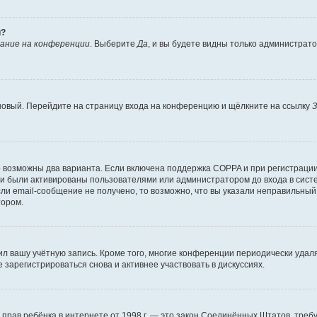
й?
ание на конференции
. Выберите
Да
, и вы будете видны только администрат
 новый. Перейдите на страницу входа на конференцию и щёлкните на ссылку
З
о возможны два варианта. Если включена поддержка COPPA и при регистрации 
и были активированы пользователями или администратором до входа в систе
и email-сообщение не получено, то возможно, что вы указали неправильный 
тором.
ил вашу учётную запись. Кроме того, многие конференции периодически уда
зарегистрироваться снова и активнее участвовать в дискуссиях.
тных прав ребёнка в интернете от 1998 г. — это закон Соединённых Штатов, т