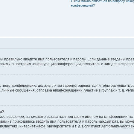
С кем можно связаться по вопросу неко
конференцией?
вы правильно вводите имя пользователя и пароль. Если данные введены прав
равильно настроил конфигурацию конференции, свяжитесь с ним для исправле
 настроил конференцию: должны ли вы зарегистрироваться, чтобы размещать 
чные сообщения, отправка email-сообщений, участие в группах и т. д. Регис
я?
ом посещении
, вы сможете оставаться под своим именем на конференции тол
ы вам не приходилось вводить имя пользователя и пароль каждый раз, вы мож
блиотеке, интернет-кафе, университете и т. д. Если пункт
Автоматически вх