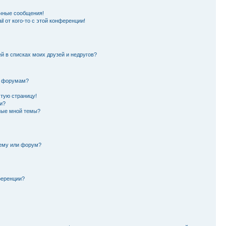
чные сообщения!
l от кого-то с этой конференции!
й в списках моих друзей и недругов?
и форумам?
стую страницу!
и?
ные мной темы?
тему или форум?
ференции?