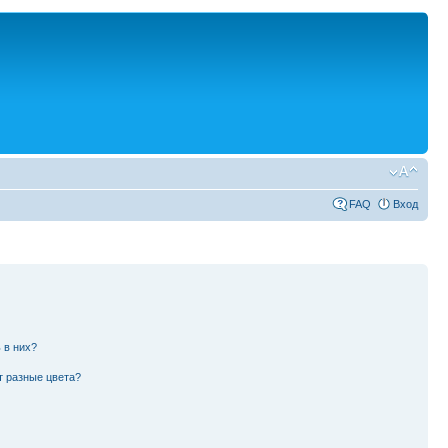
FAQ
Вход
 в них?
т разные цвета?