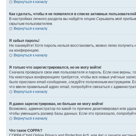
Вернуться к началу
Как сделать, чтобы я не появлялся в списке активных пользователе
В настройках личного раздела вы найдёте опцию
Скрывать моё пребыв
скрытым пользователем.
Вернуться к началу
Я забыл пароль!
Не паникуйте! Хотя пароль нельзя восстановить, можно легко получить
на конференцию.
Вернуться к началу
Я только что зарегистрировался, но не могу войти!
Сначала проверьте свои имя пользователя и пароль. Если они верны, т
На некоторых конференциях требуется, чтобы все новые учётные запис
было прислано email-сообщение, следуйте полученным инструкциям. Есл
что ввели правильный адрес email, попробуйте связаться с администра
Вернуться к началу
Я давно зарегистрирован, но больше не могу войти!
Возможно, администратор по какой-то причине деактивировал или удал
чтобы уменьшить размер базы данных. Если это произошло, попробуйте 
Вернуться к началу
Что такое COPPA?
COPPA (Child Online Privacy and Protection Act), или Акт о защите час