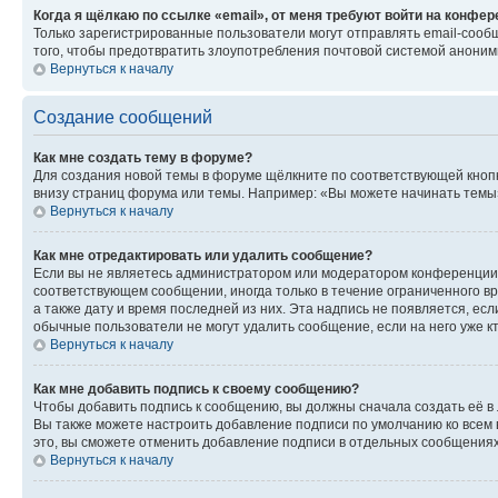
Когда я щёлкаю по ссылке «email», от меня требуют войти на конфе
Только зарегистрированные пользователи могут отправлять email-сооб
того, чтобы предотвратить злоупотребления почтовой системой анони
Вернуться к началу
Создание сообщений
Как мне создать тему в форуме?
Для создания новой темы в форуме щёлкните по соответствующей кнопк
внизу страниц форума или темы. Например: «Вы можете начинать темы»,
Вернуться к началу
Как мне отредактировать или удалить сообщение?
Если вы не являетесь администратором или модератором конференции, 
соответствующем сообщении, иногда только в течение ограниченного вр
а также дату и время последней из них. Эта надпись не появляется, е
обычные пользователи не могут удалить сообщение, если на него уже кт
Вернуться к началу
Как мне добавить подпись к своему сообщению?
Чтобы добавить подпись к сообщению, вы должны сначала создать её в
Вы также можете настроить добавление подписи по умолчанию ко всем
это, вы сможете отменить добавление подписи в отдельных сообщения
Вернуться к началу