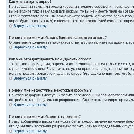
Как мне создать опрос?
При создании темы или редактировании первого сообщения темы щёлкн
вы не видите такой закладки или формы, то вы не имеете прав на созда
строке текстового поля. Вы также можете задать количество вариантов,
опрос будет постоянным) и возможность пользователей изменять вариан
Вернуться к началу
Почему я не могу добавить больше вариантов ответа?
Ограничение количества вариантов ответа устанавливается администр
Вернуться к началу
Как мне отредактировать или удалить опрос?
Так же, как и сообщения, опросы могут редактироваться только их соз
связан именно с ним. Если никто не успел проголосовать, то вы можете
могут отредактировать или удалить опрос. Это сделано для того, чтобы
Вернуться к началу
Почему мне недоступны некоторые форумы?
Некоторые форумы доступны только определённым пользователям или г
потребоваться специальное разрешение. Свяжитесь с модератором ил
Вернуться к началу
Почему я не могу добавлять вложения?
Право добавления вложений может быть предоставлено на уровне фору
что добавлять вложения разрешено только членам определённых групп.
Вернуться к началу