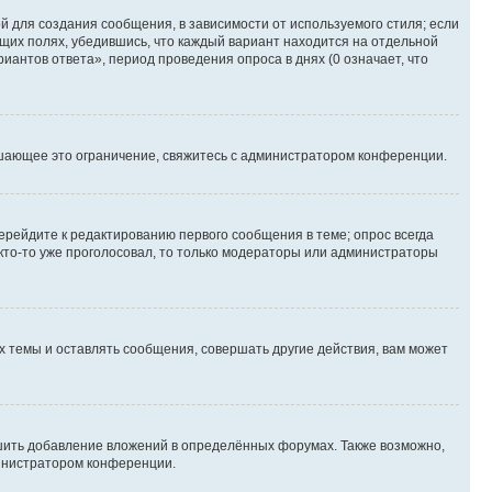
 для создания сообщения, в зависимости от используемого стиля; если
ющих полях, убедившись, что каждый вариант находится на отдельной
иантов ответа», период проведения опроса в днях (0 означает, что
шающее это ограничение, свяжитесь с администратором конференции.
ерейдите к редактированию первого сообщения в теме; опрос всегда
 кто-то уже проголосовал, то только модераторы или администраторы
 темы и оставлять сообщения, совершать другие действия, вам может
шить добавление вложений в определённых форумах. Также возможно,
министратором конференции.