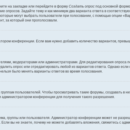
ите на закладке или перейдите в форму
Создать опрос
под основной формой
ние опросов. Задайте тему и как минимум два варианта ответа в соответству
 которые могут выбрать пользователи при голосовании, с помощью опции «Вар
т, за который они проголосовали.
атором конференции. Если вам нужно добавить количество вариантов, превы
дателями, модераторами или администраторами. Для редактирования опроса п
 удалить опрос или отредактировать любой из вариантов ответа. Однако если
 нельзя было менять варианты ответов во время голосования.
руппам пользователей. Чтобы просматривать такие форумы, создавать в них
и администратором конференции для получения такого разрешения.
ма, группы или пользователя. Администратор конференции может не разре
 Если вы не знаете, почему не можете добавлять вложения, свяжитесь с ад