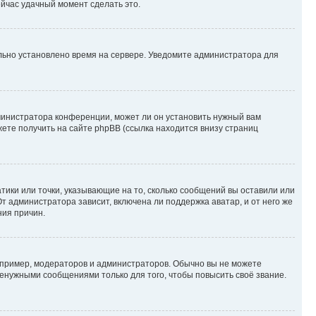
ейчас удачный момент сделать это.
ильно установлено время на сервере. Уведомите администратора для
министратора конференции, может ли он установить нужный вам
жете получить на сайте phpBB (ссылка находится внизу страниц
атики или точки, указывающие на то, сколько сообщений вы оставили или
т администратора зависит, включена ли поддержка аватар, и от него же
ния причин.
пример, модераторов и администраторов. Обычно вы не можете
енужными сообщениями только для того, чтобы повысить своё звание.