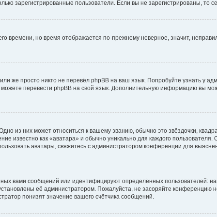
 только зарегистрированные пользователи. Если вы не зарегистрированы, то с
него времени, но время отображается по-прежнему неверное, значит, неправ
или же просто никто не перевёл phpBB на ваш язык. Попробуйте узнать у ад
ами можете перевести phpBB на свой язык. Дополнительную информацию вы мо
дно из них может относиться к вашему званию, обычно это звёздочки, квадр
ние известно как «аватара» и обычно уникально для каждого пользователя. О
использовать аватары, свяжитесь с администратором конференции для выясне
нных вами сообщений или идентифицируют определённых пользователей: на
установлены её администратором. Пожалуйста, не засоряйте конференцию н
тратор понизят значение вашего счётчика сообщений.