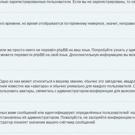
 только зарегистрированные пользователи. Если вы не зарегистрированы, то с
него времени, но время отображается по-прежнему неверное, значит, неправ
или же просто никто не перевёл phpBB на ваш язык. Попробуйте узнать у ад
ами можете перевести phpBB на свой язык. Дополнительную информацию вы мо
дно из них может относиться к вашему званию, обычно это звёздочки, квадр
ние известно как «аватара» и обычно уникально для каждого пользователя. О
использовать аватары, свяжитесь с администратором конференции для выясне
нных вами сообщений или идентифицируют определённых пользователей: на
установлены её администратором. Пожалуйста, не засоряйте конференцию н
тратор понизят значение вашего счётчика сообщений.