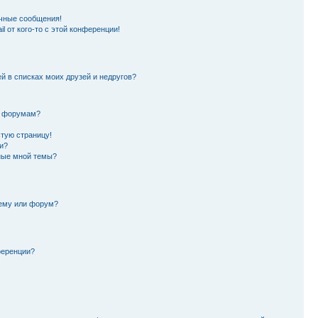
чные сообщения!
l от кого-то с этой конференции!
й в списках моих друзей и недругов?
и форумам?
стую страницу!
и?
ные мной темы?
тему или форум?
ференции?