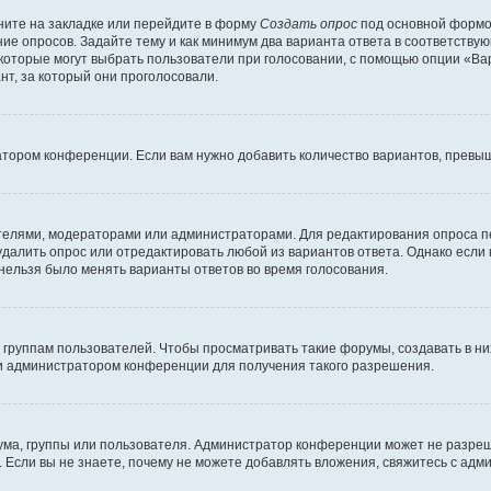
ите на закладке или перейдите в форму
Создать опрос
под основной формой
ние опросов. Задайте тему и как минимум два варианта ответа в соответству
 которые могут выбрать пользователи при голосовании, с помощью опции «Вар
т, за который они проголосовали.
атором конференции. Если вам нужно добавить количество вариантов, превы
дателями, модераторами или администраторами. Для редактирования опроса п
 удалить опрос или отредактировать любой из вариантов ответа. Однако если
 нельзя было менять варианты ответов во время голосования.
руппам пользователей. Чтобы просматривать такие форумы, создавать в них
и администратором конференции для получения такого разрешения.
ма, группы или пользователя. Администратор конференции может не разре
 Если вы не знаете, почему не можете добавлять вложения, свяжитесь с ад