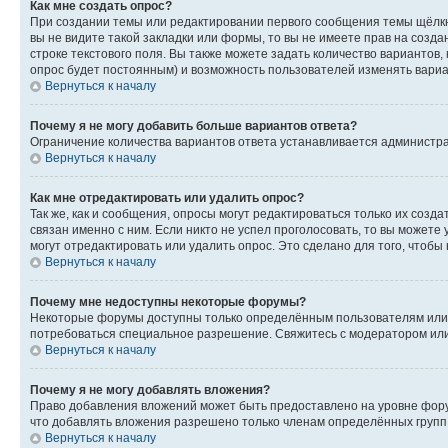
Как мне создать опрос?
При создании темы или редактировании первого сообщения темы щёлкн
вы не видите такой закладки или формы, то вы не имеете прав на созда
строке текстового поля. Вы также можете задать количество вариантов,
опрос будет постоянным) и возможность пользователей изменять вариан
Вернуться к началу
Почему я не могу добавить больше вариантов ответа?
Ограничение количества вариантов ответа устанавливается администр
Вернуться к началу
Как мне отредактировать или удалить опрос?
Так же, как и сообщения, опросы могут редактироваться только их соз
связан именно с ним. Если никто не успел проголосовать, то вы можете
могут отредактировать или удалить опрос. Это сделано для того, чтобы
Вернуться к началу
Почему мне недоступны некоторые форумы?
Некоторые форумы доступны только определённым пользователям или г
потребоваться специальное разрешение. Свяжитесь с модератором ил
Вернуться к началу
Почему я не могу добавлять вложения?
Право добавления вложений может быть предоставлено на уровне фору
что добавлять вложения разрешено только членам определённых групп.
Вернуться к началу