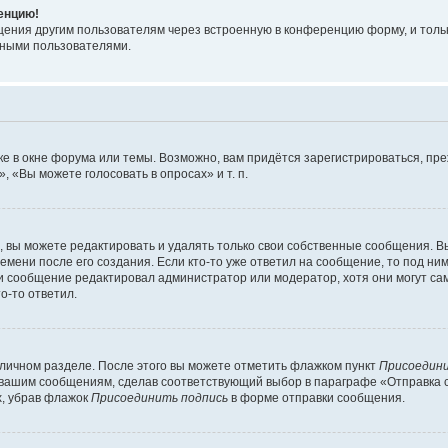
ренцию!
щения другим пользователям через встроенную в конференцию форму, и толь
мными пользователями.
е в окне форума или темы. Возможно, вам придётся зарегистрироваться, пр
 «Вы можете голосовать в опросах» и т. п.
вы можете редактировать и удалять только свои собственные сообщения. В
емени после его создания. Если кто-то уже ответил на сообщение, то под ни
сли сообщение редактировал администратор или модератор, хотя они могут са
о-то ответил.
 личном разделе. После этого вы можете отметить флажком пункт
Присоедини
 вашим сообщениям, сделав соответствующий выбор в параграфе «Отправка 
х, убрав флажок
Присоединить подпись
в форме отправки сообщения.