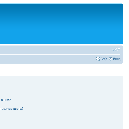
FAQ
Вход
 в них?
т разные цвета?