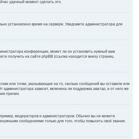
ейчас удачный момент сделать это.
ильно установлено время на сервере. Уведомите администратора для
министратора конференции, может ли он установить нужный вам
жете получить на сайте phpBB (ссылка находится внизу страниц
атики или точки, указывающие на то, сколько сообщений вы оставили или
т администратора зависит, включена ли поддержка аватар, и от него же
ния причин.
пример, модераторов и администраторов. Обычно вы не можете
енужными сообщениями только для того, чтобы повысить своё звание.