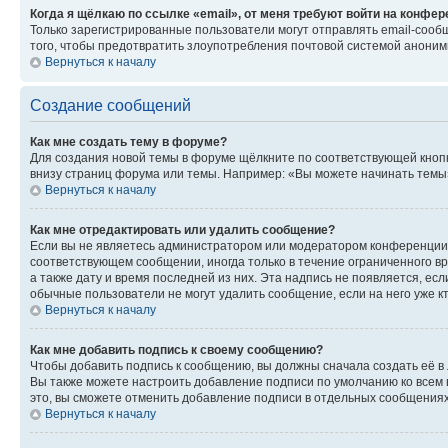
Когда я щёлкаю по ссылке «email», от меня требуют войти на конфе
Только зарегистрированные пользователи могут отправлять email-сооб
того, чтобы предотвратить злоупотребления почтовой системой анони
Вернуться к началу
Создание сообщений
Как мне создать тему в форуме?
Для создания новой темы в форуме щёлкните по соответствующей кнопк
внизу страниц форума или темы. Например: «Вы можете начинать темы»,
Вернуться к началу
Как мне отредактировать или удалить сообщение?
Если вы не являетесь администратором или модератором конференции, 
соответствующем сообщении, иногда только в течение ограниченного вр
а также дату и время последней из них. Эта надпись не появляется, е
обычные пользователи не могут удалить сообщение, если на него уже кт
Вернуться к началу
Как мне добавить подпись к своему сообщению?
Чтобы добавить подпись к сообщению, вы должны сначала создать её в
Вы также можете настроить добавление подписи по умолчанию ко всем
это, вы сможете отменить добавление подписи в отдельных сообщения
Вернуться к началу