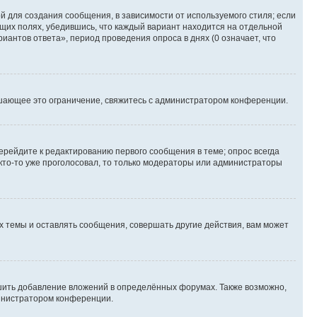
 для создания сообщения, в зависимости от используемого стиля; если
ющих полях, убедившись, что каждый вариант находится на отдельной
иантов ответа», период проведения опроса в днях (0 означает, что
шающее это ограничение, свяжитесь с администратором конференции.
ерейдите к редактированию первого сообщения в теме; опрос всегда
 кто-то уже проголосовал, то только модераторы или администраторы
 темы и оставлять сообщения, совершать другие действия, вам может
шить добавление вложений в определённых форумах. Также возможно,
министратором конференции.