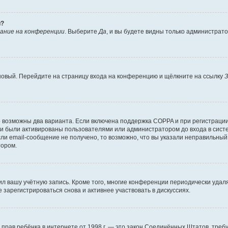
й?
ание на конференции
. Выберите
Да
, и вы будете видны только администрат
 новый. Перейдите на страницу входа на конференцию и щёлкните на ссылку
З
о возможны два варианта. Если включена поддержка COPPA и при регистрации 
и были активированы пользователями или администратором до входа в систе
и email-сообщение не получено, то возможно, что вы указали неправильный 
тором.
ил вашу учётную запись. Кроме того, многие конференции периодически уда
зарегистрироваться снова и активнее участвовать в дискуссиях.
тных прав ребёнка в интернете от 1998 г. — это закон Соединённых Штатов, т