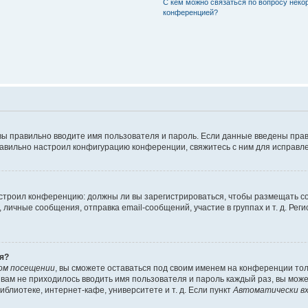
С кем можно связаться по вопросу неко
конференцией?
вы правильно вводите имя пользователя и пароль. Если данные введены прав
равильно настроил конфигурацию конференции, свяжитесь с ним для исправле
 настроил конференцию: должны ли вы зарегистрироваться, чтобы размещать 
чные сообщения, отправка email-сообщений, участие в группах и т. д. Регис
я?
ом посещении
, вы сможете оставаться под своим именем на конференции тол
ы вам не приходилось вводить имя пользователя и пароль каждый раз, вы мож
блиотеке, интернет-кафе, университете и т. д. Если пункт
Автоматически вх