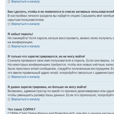
Вернуться к началу
Как сделать, чтобы я не появлялся в списке активных пользователе
В настройках личного раздела вы найдёте опцию
Скрывать моё пребыв
скрытым пользователем.
Вернуться к началу
Я забыл пароль!
Не паникуйте! Хотя пароль нельзя восстановить, можно легко получить
на конференцию.
Вернуться к началу
Я только что зарегистрировался, но не могу войти!
Сначала проверьте свои имя пользователя и пароль. Если они верны, т
На некоторых конференциях требуется, чтобы все новые учётные запис
было прислано email-сообщение, следуйте полученным инструкциям. Есл
что ввели правильный адрес email, попробуйте связаться с администра
Вернуться к началу
Я давно зарегистрирован, но больше не могу войти!
Возможно, администратор по какой-то причине деактивировал или удал
чтобы уменьшить размер базы данных. Если это произошло, попробуйте 
Вернуться к началу
Что такое COPPA?
COPPA (Child Online Privacy and Protection Act), или Акт о защите час