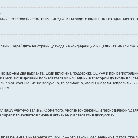
й?
ание на конференции
. Выберите
Да
, и вы будете видны только администрат
 новый. Перейдите на страницу входа на конференцию и щёлкните на ссылку
З
о возможны два варианта. Если включена поддержка COPPA и при регистрации 
и были активированы пользователями или администратором до входа в систе
и email-сообщение не получено, то возможно, что вы указали неправильный 
тором.
ил вашу учётную запись. Кроме того, многие конференции периодически уда
зарегистрироваться снова и активнее участвовать в дискуссиях.
тных прав ребёнка в интернете от 1998 г. — это закон Соединённых Штатов, т