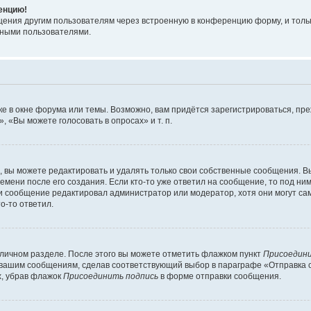
ренцию!
щения другим пользователям через встроенную в конференцию форму, и толь
мными пользователями.
е в окне форума или темы. Возможно, вам придётся зарегистрироваться, пр
 «Вы можете голосовать в опросах» и т. п.
вы можете редактировать и удалять только свои собственные сообщения. В
емени после его создания. Если кто-то уже ответил на сообщение, то под ни
сли сообщение редактировал администратор или модератор, хотя они могут са
о-то ответил.
 личном разделе. После этого вы можете отметить флажком пункт
Присоедини
 вашим сообщениям, сделав соответствующий выбор в параграфе «Отправка 
х, убрав флажок
Присоединить подпись
в форме отправки сообщения.