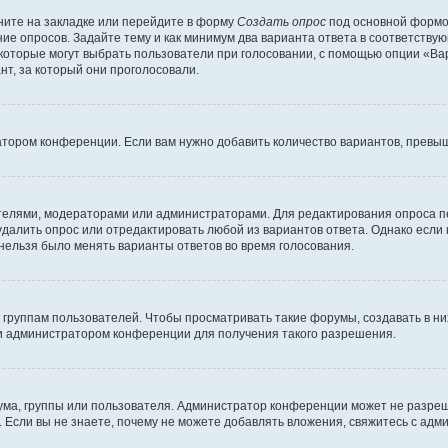
ите на закладке или перейдите в форму
Создать опрос
под основной формой
ние опросов. Задайте тему и как минимум два варианта ответа в соответству
 которые могут выбрать пользователи при голосовании, с помощью опции «Вар
т, за который они проголосовали.
атором конференции. Если вам нужно добавить количество вариантов, превы
дателями, модераторами или администраторами. Для редактирования опроса п
 удалить опрос или отредактировать любой из вариантов ответа. Однако если
 нельзя было менять варианты ответов во время голосования.
руппам пользователей. Чтобы просматривать такие форумы, создавать в них
и администратором конференции для получения такого разрешения.
ма, группы или пользователя. Администратор конференции может не разре
 Если вы не знаете, почему не можете добавлять вложения, свяжитесь с ад