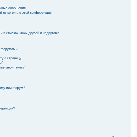
чные сообщения!
l от кого-то с этой конференции!
й в списках моих друзей и недругов?
и форумам?
стую страницу!
и?
ные мной темы?
тему или форум?
ференции?