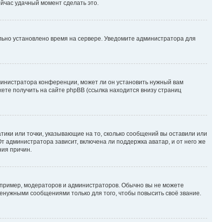
ейчас удачный момент сделать это.
ильно установлено время на сервере. Уведомите администратора для
министратора конференции, может ли он установить нужный вам
жете получить на сайте phpBB (ссылка находится внизу страниц
атики или точки, указывающие на то, сколько сообщений вы оставили или
т администратора зависит, включена ли поддержка аватар, и от него же
ния причин.
пример, модераторов и администраторов. Обычно вы не можете
енужными сообщениями только для того, чтобы повысить своё звание.