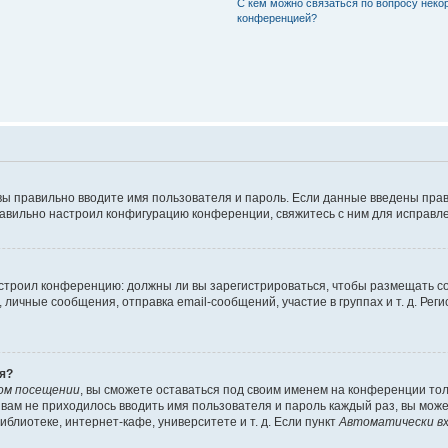
С кем можно связаться по вопросу неко
конференцией?
вы правильно вводите имя пользователя и пароль. Если данные введены прав
равильно настроил конфигурацию конференции, свяжитесь с ним для исправле
 настроил конференцию: должны ли вы зарегистрироваться, чтобы размещать 
чные сообщения, отправка email-сообщений, участие в группах и т. д. Регис
я?
ом посещении
, вы сможете оставаться под своим именем на конференции тол
ы вам не приходилось вводить имя пользователя и пароль каждый раз, вы мож
блиотеке, интернет-кафе, университете и т. д. Если пункт
Автоматически вх