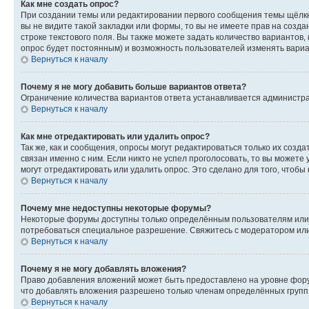
Как мне создать опрос?
При создании темы или редактировании первого сообщения темы щёлкн
вы не видите такой закладки или формы, то вы не имеете прав на созда
строке текстового поля. Вы также можете задать количество вариантов,
опрос будет постоянным) и возможность пользователей изменять вариан
Вернуться к началу
Почему я не могу добавить больше вариантов ответа?
Ограничение количества вариантов ответа устанавливается администр
Вернуться к началу
Как мне отредактировать или удалить опрос?
Так же, как и сообщения, опросы могут редактироваться только их соз
связан именно с ним. Если никто не успел проголосовать, то вы можете
могут отредактировать или удалить опрос. Это сделано для того, чтобы
Вернуться к началу
Почему мне недоступны некоторые форумы?
Некоторые форумы доступны только определённым пользователям или г
потребоваться специальное разрешение. Свяжитесь с модератором ил
Вернуться к началу
Почему я не могу добавлять вложения?
Право добавления вложений может быть предоставлено на уровне фору
что добавлять вложения разрешено только членам определённых групп.
Вернуться к началу