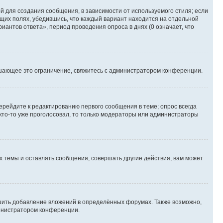
 для создания сообщения, в зависимости от используемого стиля; если
ющих полях, убедившись, что каждый вариант находится на отдельной
иантов ответа», период проведения опроса в днях (0 означает, что
шающее это ограничение, свяжитесь с администратором конференции.
ерейдите к редактированию первого сообщения в теме; опрос всегда
 кто-то уже проголосовал, то только модераторы или администраторы
 темы и оставлять сообщения, совершать другие действия, вам может
шить добавление вложений в определённых форумах. Также возможно,
министратором конференции.