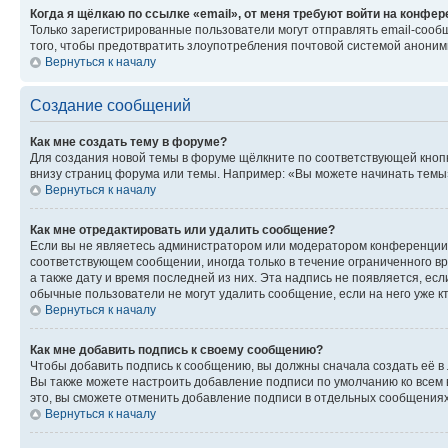
Когда я щёлкаю по ссылке «email», от меня требуют войти на конфе
Только зарегистрированные пользователи могут отправлять email-сооб
того, чтобы предотвратить злоупотребления почтовой системой анони
Вернуться к началу
Создание сообщений
Как мне создать тему в форуме?
Для создания новой темы в форуме щёлкните по соответствующей кнопк
внизу страниц форума или темы. Например: «Вы можете начинать темы»,
Вернуться к началу
Как мне отредактировать или удалить сообщение?
Если вы не являетесь администратором или модератором конференции, 
соответствующем сообщении, иногда только в течение ограниченного вр
а также дату и время последней из них. Эта надпись не появляется, е
обычные пользователи не могут удалить сообщение, если на него уже кт
Вернуться к началу
Как мне добавить подпись к своему сообщению?
Чтобы добавить подпись к сообщению, вы должны сначала создать её в
Вы также можете настроить добавление подписи по умолчанию ко всем
это, вы сможете отменить добавление подписи в отдельных сообщения
Вернуться к началу