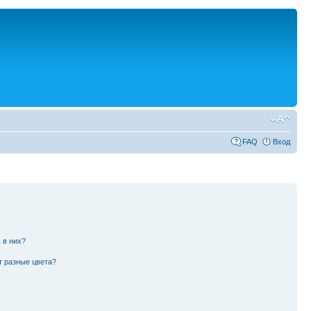
FAQ
Вход
 в них?
т разные цвета?