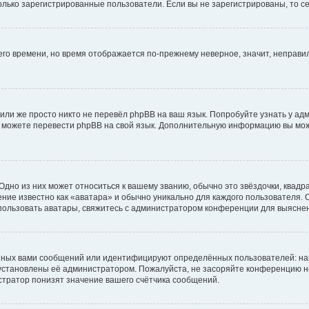
 только зарегистрированные пользователи. Если вы не зарегистрированы, то с
него времени, но время отображается по-прежнему неверное, значит, неправ
или же просто никто не перевёл phpBB на ваш язык. Попробуйте узнать у ад
ами можете перевести phpBB на свой язык. Дополнительную информацию вы мо
дно из них может относиться к вашему званию, обычно это звёздочки, квадр
ние известно как «аватара» и обычно уникально для каждого пользователя. О
использовать аватары, свяжитесь с администратором конференции для выясне
нных вами сообщений или идентифицируют определённых пользователей: на
установлены её администратором. Пожалуйста, не засоряйте конференцию н
тратор понизят значение вашего счётчика сообщений.