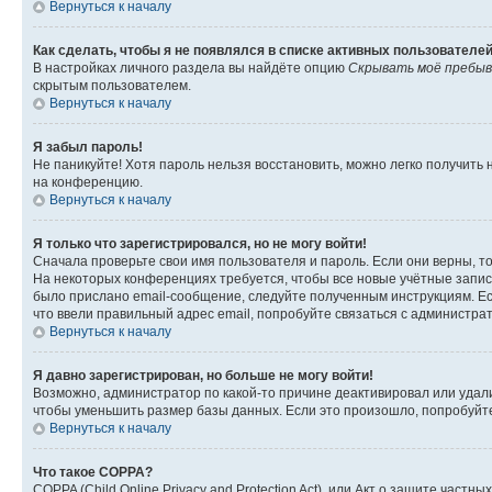
Вернуться к началу
Как сделать, чтобы я не появлялся в списке активных пользователе
В настройках личного раздела вы найдёте опцию
Скрывать моё пребыв
скрытым пользователем.
Вернуться к началу
Я забыл пароль!
Не паникуйте! Хотя пароль нельзя восстановить, можно легко получить
на конференцию.
Вернуться к началу
Я только что зарегистрировался, но не могу войти!
Сначала проверьте свои имя пользователя и пароль. Если они верны, т
На некоторых конференциях требуется, чтобы все новые учётные запис
было прислано email-сообщение, следуйте полученным инструкциям. Есл
что ввели правильный адрес email, попробуйте связаться с администра
Вернуться к началу
Я давно зарегистрирован, но больше не могу войти!
Возможно, администратор по какой-то причине деактивировал или удал
чтобы уменьшить размер базы данных. Если это произошло, попробуйте 
Вернуться к началу
Что такое COPPA?
COPPA (Child Online Privacy and Protection Act), или Акт о защите час