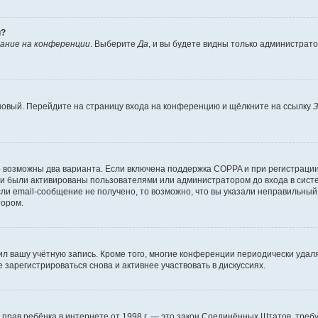
й?
ание на конференции
. Выберите
Да
, и вы будете видны только администрат
 новый. Перейдите на страницу входа на конференцию и щёлкните на ссылку
З
о возможны два варианта. Если включена поддержка COPPA и при регистрации 
и были активированы пользователями или администратором до входа в систе
и email-сообщение не получено, то возможно, что вы указали неправильный 
тором.
ил вашу учётную запись. Кроме того, многие конференции периодически уда
зарегистрироваться снова и активнее участвовать в дискуссиях.
тных прав ребёнка в интернете от 1998 г. — это закон Соединённых Штатов, т