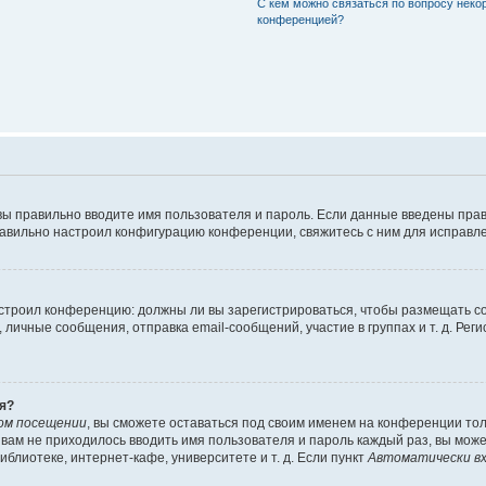
С кем можно связаться по вопросу неко
конференцией?
вы правильно вводите имя пользователя и пароль. Если данные введены прав
равильно настроил конфигурацию конференции, свяжитесь с ним для исправле
 настроил конференцию: должны ли вы зарегистрироваться, чтобы размещать 
чные сообщения, отправка email-сообщений, участие в группах и т. д. Регис
я?
ом посещении
, вы сможете оставаться под своим именем на конференции тол
ы вам не приходилось вводить имя пользователя и пароль каждый раз, вы мож
блиотеке, интернет-кафе, университете и т. д. Если пункт
Автоматически вх