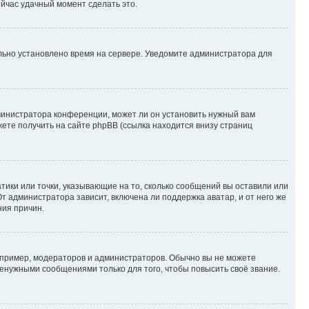
ейчас удачный момент сделать это.
ильно установлено время на сервере. Уведомите администратора для
министратора конференции, может ли он установить нужный вам
жете получить на сайте phpBB (ссылка находится внизу страниц
атики или точки, указывающие на то, сколько сообщений вы оставили или
т администратора зависит, включена ли поддержка аватар, и от него же
ния причин.
пример, модераторов и администраторов. Обычно вы не можете
енужными сообщениями только для того, чтобы повысить своё звание.