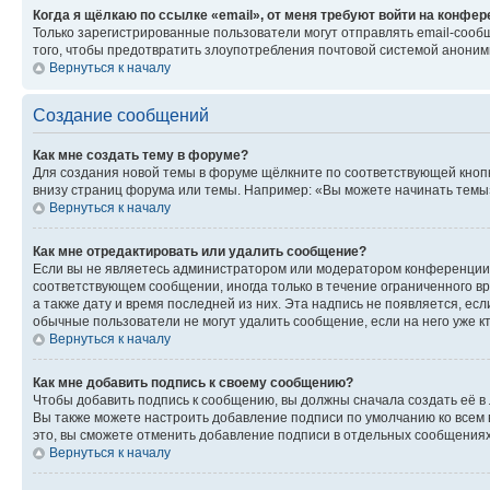
Когда я щёлкаю по ссылке «email», от меня требуют войти на конфе
Только зарегистрированные пользователи могут отправлять email-сооб
того, чтобы предотвратить злоупотребления почтовой системой анони
Вернуться к началу
Создание сообщений
Как мне создать тему в форуме?
Для создания новой темы в форуме щёлкните по соответствующей кнопк
внизу страниц форума или темы. Например: «Вы можете начинать темы»,
Вернуться к началу
Как мне отредактировать или удалить сообщение?
Если вы не являетесь администратором или модератором конференции, 
соответствующем сообщении, иногда только в течение ограниченного вр
а также дату и время последней из них. Эта надпись не появляется, е
обычные пользователи не могут удалить сообщение, если на него уже кт
Вернуться к началу
Как мне добавить подпись к своему сообщению?
Чтобы добавить подпись к сообщению, вы должны сначала создать её в
Вы также можете настроить добавление подписи по умолчанию ко всем
это, вы сможете отменить добавление подписи в отдельных сообщения
Вернуться к началу