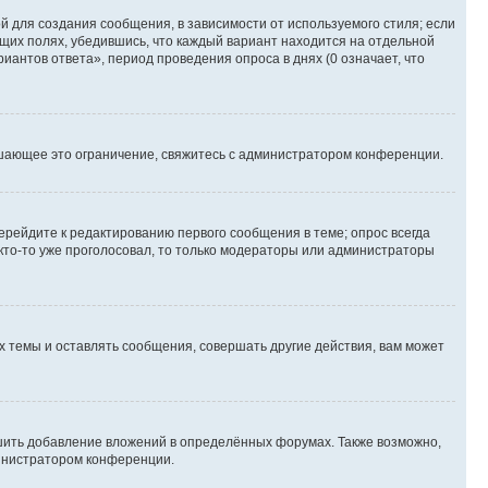
 для создания сообщения, в зависимости от используемого стиля; если
ющих полях, убедившись, что каждый вариант находится на отдельной
иантов ответа», период проведения опроса в днях (0 означает, что
шающее это ограничение, свяжитесь с администратором конференции.
ерейдите к редактированию первого сообщения в теме; опрос всегда
 кто-то уже проголосовал, то только модераторы или администраторы
 темы и оставлять сообщения, совершать другие действия, вам может
шить добавление вложений в определённых форумах. Также возможно,
министратором конференции.