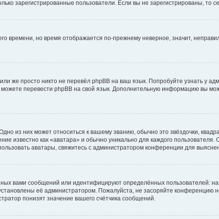
 только зарегистрированные пользователи. Если вы не зарегистрированы, то с
него времени, но время отображается по-прежнему неверное, значит, неправ
или же просто никто не перевёл phpBB на ваш язык. Попробуйте узнать у ад
ами можете перевести phpBB на свой язык. Дополнительную информацию вы мо
дно из них может относиться к вашему званию, обычно это звёздочки, квадр
ние известно как «аватара» и обычно уникально для каждого пользователя. О
использовать аватары, свяжитесь с администратором конференции для выясне
нных вами сообщений или идентифицируют определённых пользователей: на
установлены её администратором. Пожалуйста, не засоряйте конференцию н
тратор понизят значение вашего счётчика сообщений.