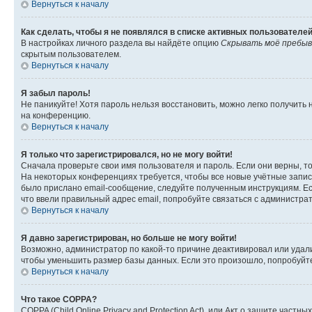
Вернуться к началу
Как сделать, чтобы я не появлялся в списке активных пользователе
В настройках личного раздела вы найдёте опцию
Скрывать моё пребыв
скрытым пользователем.
Вернуться к началу
Я забыл пароль!
Не паникуйте! Хотя пароль нельзя восстановить, можно легко получить
на конференцию.
Вернуться к началу
Я только что зарегистрировался, но не могу войти!
Сначала проверьте свои имя пользователя и пароль. Если они верны, т
На некоторых конференциях требуется, чтобы все новые учётные запис
было прислано email-сообщение, следуйте полученным инструкциям. Есл
что ввели правильный адрес email, попробуйте связаться с администра
Вернуться к началу
Я давно зарегистрирован, но больше не могу войти!
Возможно, администратор по какой-то причине деактивировал или удал
чтобы уменьшить размер базы данных. Если это произошло, попробуйте 
Вернуться к началу
Что такое COPPA?
COPPA (Child Online Privacy and Protection Act), или Акт о защите час