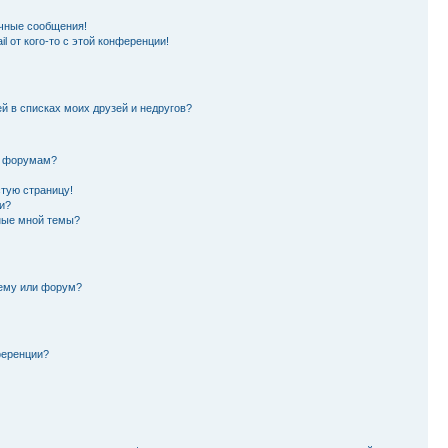
чные сообщения!
l от кого-то с этой конференции!
й в списках моих друзей и недругов?
и форумам?
стую страницу!
и?
ные мной темы?
тему или форум?
ференции?