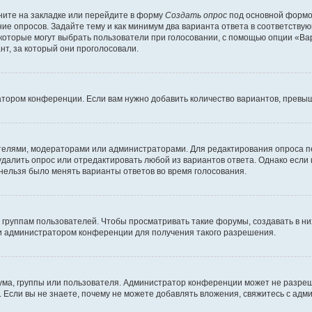
ите на закладке или перейдите в форму
Создать опрос
под основной формой
ние опросов. Задайте тему и как минимум два варианта ответа в соответству
 которые могут выбрать пользователи при голосовании, с помощью опции «Вар
т, за который они проголосовали.
атором конференции. Если вам нужно добавить количество вариантов, превы
дателями, модераторами или администраторами. Для редактирования опроса п
 удалить опрос или отредактировать любой из вариантов ответа. Однако если
 нельзя было менять варианты ответов во время голосования.
руппам пользователей. Чтобы просматривать такие форумы, создавать в них
и администратором конференции для получения такого разрешения.
ма, группы или пользователя. Администратор конференции может не разре
 Если вы не знаете, почему не можете добавлять вложения, свяжитесь с ад