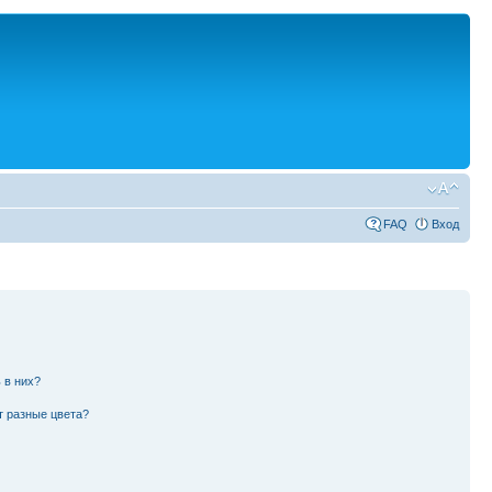
FAQ
Вход
 в них?
т разные цвета?