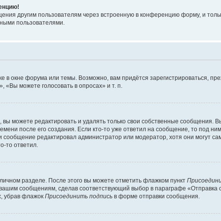
ренцию!
щения другим пользователям через встроенную в конференцию форму, и толь
мными пользователями.
е в окне форума или темы. Возможно, вам придётся зарегистрироваться, пр
 «Вы можете голосовать в опросах» и т. п.
вы можете редактировать и удалять только свои собственные сообщения. В
емени после его создания. Если кто-то уже ответил на сообщение, то под ни
сли сообщение редактировал администратор или модератор, хотя они могут са
о-то ответил.
 личном разделе. После этого вы можете отметить флажком пункт
Присоедини
 вашим сообщениям, сделав соответствующий выбор в параграфе «Отправка 
х, убрав флажок
Присоединить подпись
в форме отправки сообщения.