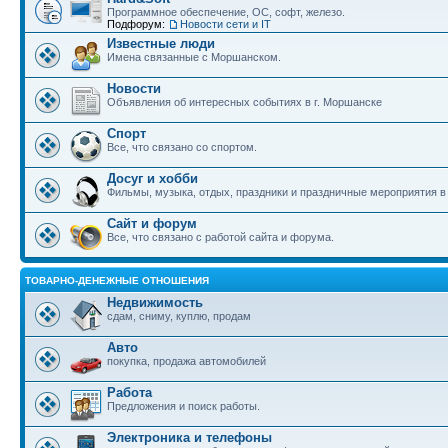
Программное обеспечение, ОС, софт, железо.
Подфорум:
Новости сети и IT
Известные люди
Имена связанные с Моршанском.
Новости
Объявления об интересных событиях в г. Моршанске
Спорт
Все, что связано со спортом.
Досуг и хобби
Фильмы, музыка, отдых, праздники и праздничные мероприятия 
Сайт и форум
Все, что связано с работой сайта и форума.
ТОВАРНО-ДЕНЕЖНЫЕ ОТНОШЕНИЯ
Недвижимость
сдам, сниму, куплю, продам
Авто
покупка, продажа автомобилей
Работа
Предложения и поиск работы.
Электроника и телефоны