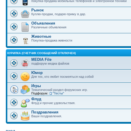
покупка-продажа мобильных телефонов и электронной техники
Рынок
Куплю-продам, подарю-приму в дар.
Объявления
Различные объявления
Животные
Покупка-продажа живности
КУРИЛКА (СЧЕТЧИК СООБЩЕНИЙ ОТКЛЮЧЕН)
MEDIA File
подфорум медиа файлов
Юмор
Для тех, кто любит посмеяться над собой
Игры
Тематический раздел форумских игр.
Подфорум:
"Тесты"
Флуд
Флуд и прочие удовольствия.
Поздравления
Ваши поздравления.