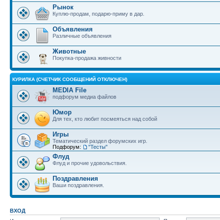
Рынок
Куплю-продам, подарю-приму в дар.
Объявления
Различные объявления
Животные
Покупка-продажа живности
КУРИЛКА (СЧЕТЧИК СООБЩЕНИЙ ОТКЛЮЧЕН)
MEDIA File
подфорум медиа файлов
Юмор
Для тех, кто любит посмеяться над собой
Игры
Тематический раздел форумских игр.
Подфорум:
"Тесты"
Флуд
Флуд и прочие удовольствия.
Поздравления
Ваши поздравления.
ВХОД