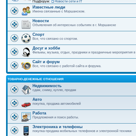
Подфорум:
Новости сети и IT
Известные люди
Имена связанные с Моршанском.
Новости
Объявления об интересных событиях в г. Моршанске
Спорт
Все, что связано со спортом.
Досуг и хобби
Фильмы, музыка, отдых, праздники и праздничные мероприятия 
Сайт и форум
Все, что связано с работой сайта и форума.
ТОВАРНО-ДЕНЕЖНЫЕ ОТНОШЕНИЯ
Недвижимость
сдам, сниму, куплю, продам
Авто
покупка, продажа автомобилей
Работа
Предложения и поиск работы.
Электроника и телефоны
покупка-продажа мобильных телефонов и электронной техники