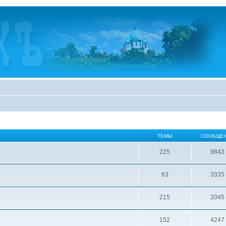
ТЕМЫ
СООБЩЕ
225
9843
63
3335
215
2045
152
4247