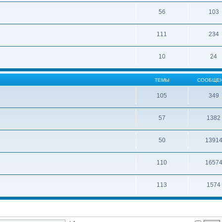
56
103
111
234
10
24
ТЕМЫ
СООБЩЕ
105
349
57
1382
50
1391
110
1657
113
1574