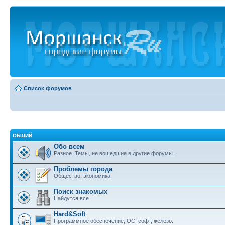
Список форумов
ОБЩИЙ
Обо всем
Разное. Темы, не вошедшие в другие форумы.
Проблемы города
Общество, экономика.
Поиск знакомых
Найдутся все
Hard&Soft
Программное обеспечение, ОС, софт, железо.