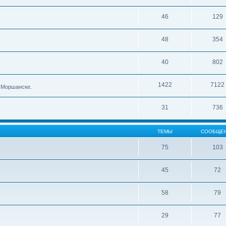
46
129
48
354
40
802
1422
7122
в Моршанске.
31
736
ТЕМЫ
СООБЩЕ
75
103
45
72
58
79
29
77