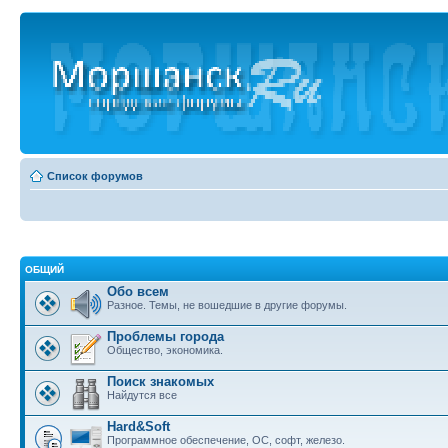
Список форумов
ОБЩИЙ
Обо всем
Разное. Темы, не вошедшие в другие форумы.
Проблемы города
Общество, экономика.
Поиск знакомых
Найдутся все
Hard&Soft
Программное обеспечение, ОС, софт, железо.