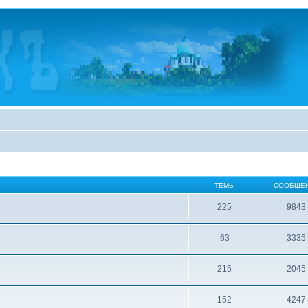
ТЕМЫ
СООБЩЕ
225
9843
63
3335
215
2045
152
4247