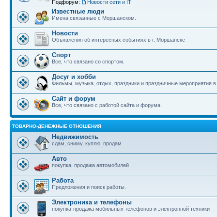
Подфорум:
Новости сети и IT
Известные люди
Имена связанные с Моршанском.
Новости
Объявления об интересных событиях в г. Моршанске
Спорт
Все, что связано со спортом.
Досуг и хобби
Фильмы, музыка, отдых, праздники и праздничные мероприятия 
Сайт и форум
Все, что связано с работой сайта и форума.
ТОВАРНО-ДЕНЕЖНЫЕ ОТНОШЕНИЯ
Недвижимость
сдам, сниму, куплю, продам
Авто
покупка, продажа автомобилей
Работа
Предложения и поиск работы.
Электроника и телефоны
покупка-продажа мобильных телефонов и электронной техники