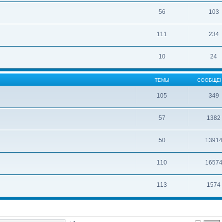
56
103
111
234
10
24
ТЕМЫ
СООБЩЕ
105
349
57
1382
50
1391
110
1657
113
1574