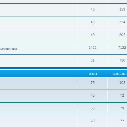
46
129
48
354
40
802
1422
7122
в Моршанске.
31
736
ТЕМЫ
СООБЩЕ
75
103
45
72
58
79
29
77