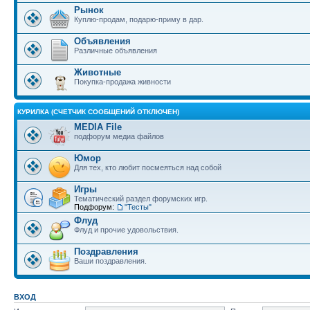
Рынок
Куплю-продам, подарю-приму в дар.
Объявления
Различные объявления
Животные
Покупка-продажа живности
КУРИЛКА (СЧЕТЧИК СООБЩЕНИЙ ОТКЛЮЧЕН)
MEDIA File
подфорум медиа файлов
Юмор
Для тех, кто любит посмеяться над собой
Игры
Тематический раздел форумских игр.
Подфорум:
"Тесты"
Флуд
Флуд и прочие удовольствия.
Поздравления
Ваши поздравления.
ВХОД