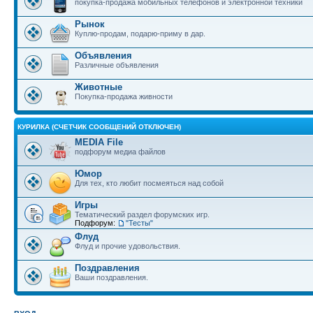
покупка-продажа мобильных телефонов и электронной техники
Рынок
Куплю-продам, подарю-приму в дар.
Объявления
Различные объявления
Животные
Покупка-продажа живности
КУРИЛКА (СЧЕТЧИК СООБЩЕНИЙ ОТКЛЮЧЕН)
MEDIA File
подфорум медиа файлов
Юмор
Для тех, кто любит посмеяться над собой
Игры
Тематический раздел форумских игр.
Подфорум:
"Тесты"
Флуд
Флуд и прочие удовольствия.
Поздравления
Ваши поздравления.