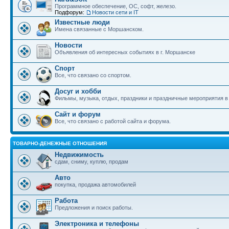
Программное обеспечение, ОС, софт, железо.
Подфорум:
Новости сети и IT
Известные люди
Имена связанные с Моршанском.
Новости
Объявления об интересных событиях в г. Моршанске
Спорт
Все, что связано со спортом.
Досуг и хобби
Фильмы, музыка, отдых, праздники и праздничные мероприятия 
Сайт и форум
Все, что связано с работой сайта и форума.
ТОВАРНО-ДЕНЕЖНЫЕ ОТНОШЕНИЯ
Недвижимость
сдам, сниму, куплю, продам
Авто
покупка, продажа автомобилей
Работа
Предложения и поиск работы.
Электроника и телефоны