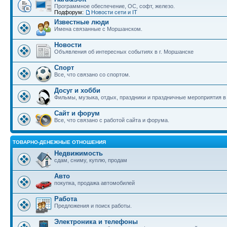
Программное обеспечение, ОС, софт, железо.
Подфорум:
Новости сети и IT
Известные люди
Имена связанные с Моршанском.
Новости
Объявления об интересных событиях в г. Моршанске
Спорт
Все, что связано со спортом.
Досуг и хобби
Фильмы, музыка, отдых, праздники и праздничные мероприятия 
Сайт и форум
Все, что связано с работой сайта и форума.
ТОВАРНО-ДЕНЕЖНЫЕ ОТНОШЕНИЯ
Недвижимость
сдам, сниму, куплю, продам
Авто
покупка, продажа автомобилей
Работа
Предложения и поиск работы.
Электроника и телефоны