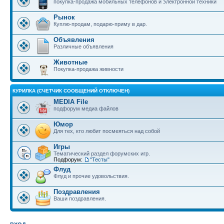
покупка-продажа мобильных телефонов и электронной техники
Рынок
Куплю-продам, подарю-приму в дар.
Объявления
Различные объявления
Животные
Покупка-продажа живности
КУРИЛКА (СЧЕТЧИК СООБЩЕНИЙ ОТКЛЮЧЕН)
MEDIA File
подфорум медиа файлов
Юмор
Для тех, кто любит посмеяться над собой
Игры
Тематический раздел форумских игр.
Подфорум:
"Тесты"
Флуд
Флуд и прочие удовольствия.
Поздравления
Ваши поздравления.