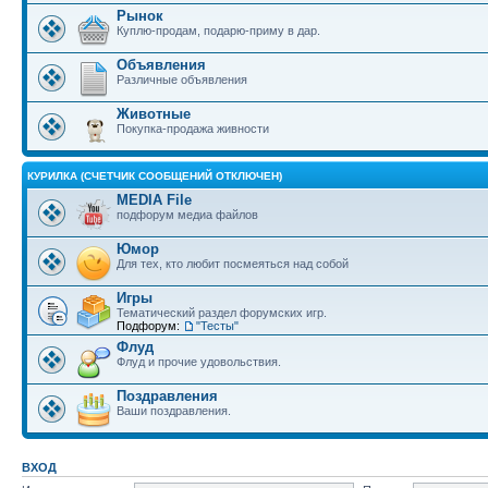
Рынок
Куплю-продам, подарю-приму в дар.
Объявления
Различные объявления
Животные
Покупка-продажа живности
КУРИЛКА (СЧЕТЧИК СООБЩЕНИЙ ОТКЛЮЧЕН)
MEDIA File
подфорум медиа файлов
Юмор
Для тех, кто любит посмеяться над собой
Игры
Тематический раздел форумских игр.
Подфорум:
"Тесты"
Флуд
Флуд и прочие удовольствия.
Поздравления
Ваши поздравления.
ВХОД