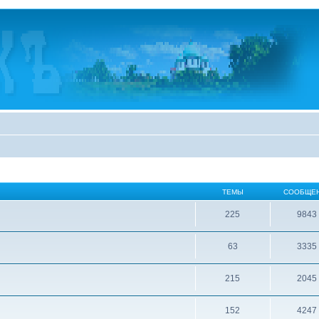
ТЕМЫ
СООБЩЕ
225
9843
63
3335
215
2045
152
4247