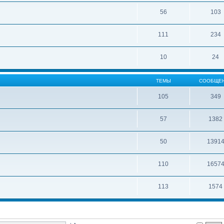
56
103
111
234
10
24
ТЕМЫ
СООБЩЕ
105
349
57
1382
50
1391
110
1657
113
1574