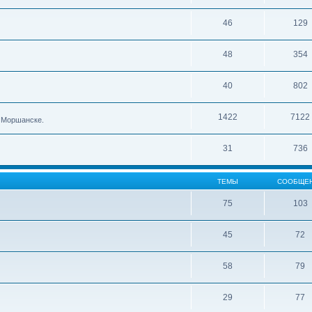
46
129
48
354
40
802
1422
7122
в Моршанске.
31
736
ТЕМЫ
СООБЩЕ
75
103
45
72
58
79
29
77