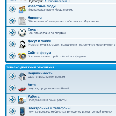
Подфорум:
Новости сети и IT
Известные люди
Имена связанные с Моршанском.
Новости
Объявления об интересных событиях в г. Моршанске
Спорт
Все, что связано со спортом.
Досуг и хобби
Фильмы, музыка, отдых, праздники и праздничные мероприятия 
Сайт и форум
Все, что связано с работой сайта и форума.
ТОВАРНО-ДЕНЕЖНЫЕ ОТНОШЕНИЯ
Недвижимость
сдам, сниму, куплю, продам
Авто
покупка, продажа автомобилей
Работа
Предложения и поиск работы.
Электроника и телефоны
покупка-продажа мобильных телефонов и электронной техники