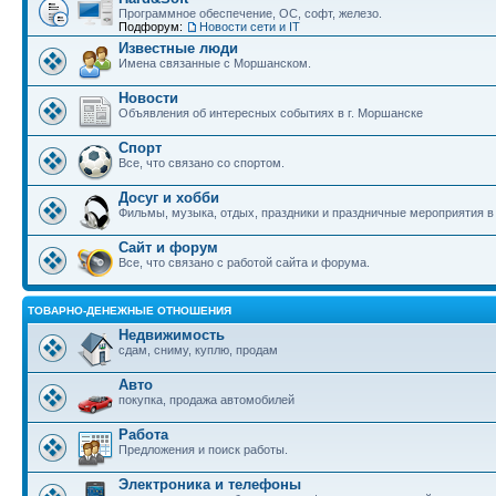
Программное обеспечение, ОС, софт, железо.
Подфорум:
Новости сети и IT
Известные люди
Имена связанные с Моршанском.
Новости
Объявления об интересных событиях в г. Моршанске
Спорт
Все, что связано со спортом.
Досуг и хобби
Фильмы, музыка, отдых, праздники и праздничные мероприятия 
Сайт и форум
Все, что связано с работой сайта и форума.
ТОВАРНО-ДЕНЕЖНЫЕ ОТНОШЕНИЯ
Недвижимость
сдам, сниму, куплю, продам
Авто
покупка, продажа автомобилей
Работа
Предложения и поиск работы.
Электроника и телефоны