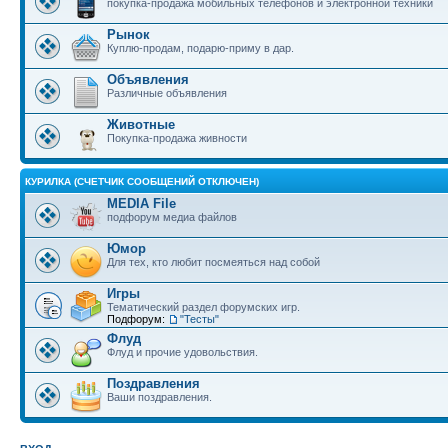
покупка-продажа мобильных телефонов и электронной техники
Рынок
Куплю-продам, подарю-приму в дар.
Объявления
Различные объявления
Животные
Покупка-продажа живности
КУРИЛКА (СЧЕТЧИК СООБЩЕНИЙ ОТКЛЮЧЕН)
MEDIA File
подфорум медиа файлов
Юмор
Для тех, кто любит посмеяться над собой
Игры
Тематический раздел форумских игр.
Подфорум:
"Тесты"
Флуд
Флуд и прочие удовольствия.
Поздравления
Ваши поздравления.