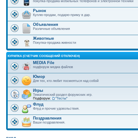
покупка-продажа мобильных телефонов и электронной техники
Рынок
Куплю-продам, подарю-приму в дар.
Объявления
Различные объявления
Животные
Покупка-продажа живности
КУРИЛКА (СЧЕТЧИК СООБЩЕНИЙ ОТКЛЮЧЕН)
MEDIA File
подфорум медиа файлов
Юмор
Для тех, кто любит посмеяться над собой
Игры
Тематический раздел форумских игр.
Подфорум:
"Тесты"
Флуд
Флуд и прочие удовольствия.
Поздравления
Ваши поздравления.