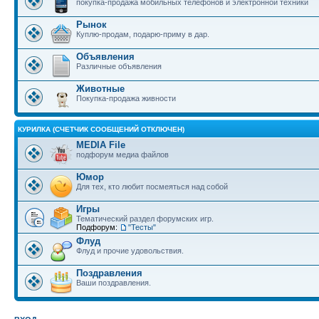
покупка-продажа мобильных телефонов и электронной техники
Рынок
Куплю-продам, подарю-приму в дар.
Объявления
Различные объявления
Животные
Покупка-продажа живности
КУРИЛКА (СЧЕТЧИК СООБЩЕНИЙ ОТКЛЮЧЕН)
MEDIA File
подфорум медиа файлов
Юмор
Для тех, кто любит посмеяться над собой
Игры
Тематический раздел форумских игр.
Подфорум:
"Тесты"
Флуд
Флуд и прочие удовольствия.
Поздравления
Ваши поздравления.