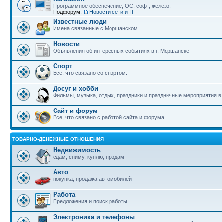
Программное обеспечение, ОС, софт, железо.
Подфорум:
Новости сети и IT
Известные люди
Имена связанные с Моршанском.
Новости
Объявления об интересных событиях в г. Моршанске
Спорт
Все, что связано со спортом.
Досуг и хобби
Фильмы, музыка, отдых, праздники и праздничные мероприятия 
Сайт и форум
Все, что связано с работой сайта и форума.
ТОВАРНО-ДЕНЕЖНЫЕ ОТНОШЕНИЯ
Недвижимость
сдам, сниму, куплю, продам
Авто
покупка, продажа автомобилей
Работа
Предложения и поиск работы.
Электроника и телефоны