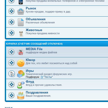
покупка-продажа мобильных телефонов и электронной техники
Рынок
Куплю-продам, подарю-приму в дар.
Объявления
Различные объявления
Животные
Покупка-продажа живности
КУРИЛКА (СЧЕТЧИК СООБЩЕНИЙ ОТКЛЮЧЕН)
MEDIA File
подфорум медиа файлов
Юмор
Для тех, кто любит посмеяться над собой
Игры
Тематический раздел форумских игр.
Подфорум:
"Тесты"
Флуд
Флуд и прочие удовольствия.
Поздравления
Ваши поздравления.