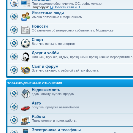
Программное обеспечение, ОС, софт, железо.
Подфорум:
Новости сети и IT
Известные люди
Имена связанные с Моршанском.
Новости
Объявления об интересных событиях в г. Моршанске
Спорт
Все, что связано со спортом.
Досуг и хобби
Фильмы, музыка, отдых, праздники и праздничные мероприятия 
Сайт и форум
Все, что связано с работой сайта и форума.
ТОВАРНО-ДЕНЕЖНЫЕ ОТНОШЕНИЯ
Недвижимость
сдам, сниму, куплю, продам
Авто
покупка, продажа автомобилей
Работа
Предложения и поиск работы.
Электроника и телефоны