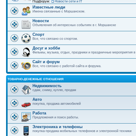
Подфорум:
Новости сети и IT
Известные люди
Имена связанные с Моршанском.
Новости
Объявления об интересных событиях в г. Моршанске
Спорт
Все, что связано со спортом.
Досуг и хобби
Фильмы, музыка, отдых, праздники и праздничные мероприятия 
Сайт и форум
Все, что связано с работой сайта и форума.
ТОВАРНО-ДЕНЕЖНЫЕ ОТНОШЕНИЯ
Недвижимость
сдам, сниму, куплю, продам
Авто
покупка, продажа автомобилей
Работа
Предложения и поиск работы.
Электроника и телефоны
покупка-продажа мобильных телефонов и электронной техники