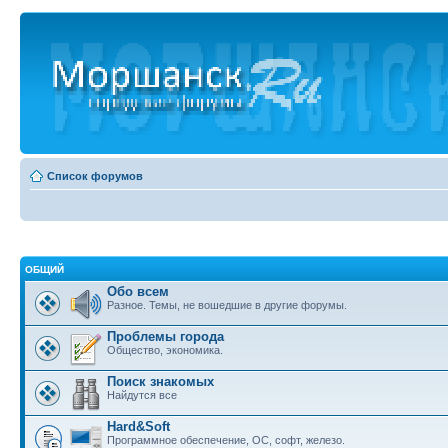
Список форумов
ОБЩИЙ
Обо всем
Разное. Темы, не вошедшие в другие форумы.
Проблемы города
Общество, экономика.
Поиск знакомых
Найдутся все
Hard&Soft
Программное обеспечение, ОС, софт, железо.