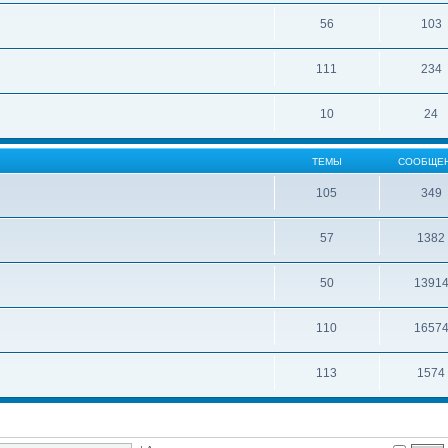
56
103
111
234
10
24
ТЕМЫ
СООБЩЕ
105
349
57
1382
50
1391
110
1657
113
1574