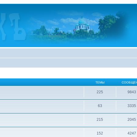
ТЕМЫ
СООБЩЕ
225
9843
63
3335
215
2045
152
4247