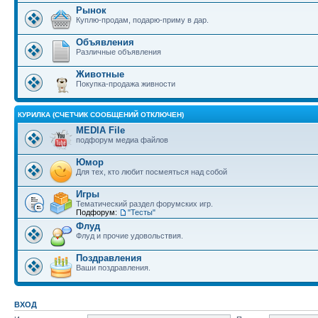
Рынок
Куплю-продам, подарю-приму в дар.
Объявления
Различные объявления
Животные
Покупка-продажа живности
КУРИЛКА (СЧЕТЧИК СООБЩЕНИЙ ОТКЛЮЧЕН)
MEDIA File
подфорум медиа файлов
Юмор
Для тех, кто любит посмеяться над собой
Игры
Тематический раздел форумских игр.
Подфорум:
"Тесты"
Флуд
Флуд и прочие удовольствия.
Поздравления
Ваши поздравления.
ВХОД