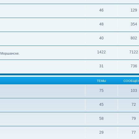
46
129
48
354
40
802
1422
7122
в Моршанске.
31
736
ТЕМЫ
СООБЩЕ
75
103
45
72
58
79
29
77