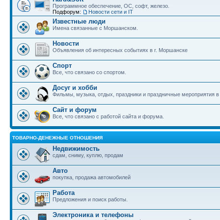
Программное обеспечение, ОС, софт, железо.
Подфорум:
Новости сети и IT
Известные люди
Имена связанные с Моршанском.
Новости
Объявления об интересных событиях в г. Моршанске
Спорт
Все, что связано со спортом.
Досуг и хобби
Фильмы, музыка, отдых, праздники и праздничные мероприятия 
Сайт и форум
Все, что связано с работой сайта и форума.
ТОВАРНО-ДЕНЕЖНЫЕ ОТНОШЕНИЯ
Недвижимость
сдам, сниму, куплю, продам
Авто
покупка, продажа автомобилей
Работа
Предложения и поиск работы.
Электроника и телефоны