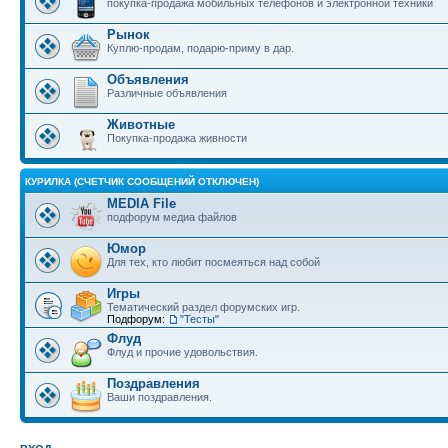
покупка-продажа мобильных телефонов и электронной техники
Рынок
Куплю-продам, подарю-приму в дар.
Объявления
Различные объявления
Животные
Покупка-продажа живности
КУРИЛКА (СЧЕТЧИК СООБЩЕНИЙ ОТКЛЮЧЕН)
MEDIA File
подфорум медиа файлов
Юмор
Для тех, кто любит посмеяться над собой
Игры
Тематический раздел форумских игр.
Подфорум:
"Тесты"
Флуд
Флуд и прочие удовольствия.
Поздравления
Ваши поздравления.