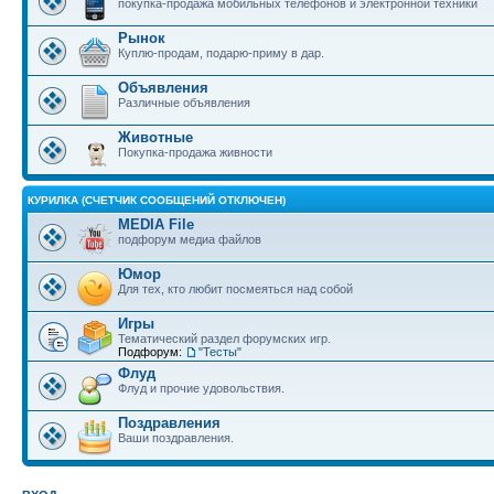
покупка-продажа мобильных телефонов и электронной техники
Рынок
Куплю-продам, подарю-приму в дар.
Объявления
Различные объявления
Животные
Покупка-продажа живности
КУРИЛКА (СЧЕТЧИК СООБЩЕНИЙ ОТКЛЮЧЕН)
MEDIA File
подфорум медиа файлов
Юмор
Для тех, кто любит посмеяться над собой
Игры
Тематический раздел форумских игр.
Подфорум:
"Тесты"
Флуд
Флуд и прочие удовольствия.
Поздравления
Ваши поздравления.