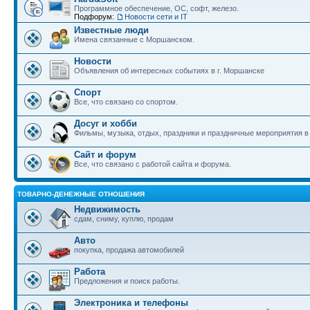
Программное обеспечение, ОС, софт, железо.
Подфорум:
Новости сети и IT
Известные люди
Имена связанные с Моршанском.
Новости
Объявления об интересных событиях в г. Моршанске
Спорт
Все, что связано со спортом.
Досуг и хобби
Фильмы, музыка, отдых, праздники и праздничные мероприятия 
Сайт и форум
Все, что связано с работой сайта и форума.
ТОВАРНО-ДЕНЕЖНЫЕ ОТНОШЕНИЯ
Недвижимость
сдам, сниму, куплю, продам
Авто
покупка, продажа автомобилей
Работа
Предложения и поиск работы.
Электроника и телефоны