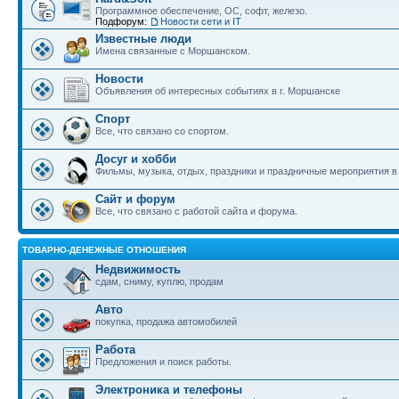
Программное обеспечение, ОС, софт, железо.
Подфорум:
Новости сети и IT
Известные люди
Имена связанные с Моршанском.
Новости
Объявления об интересных событиях в г. Моршанске
Спорт
Все, что связано со спортом.
Досуг и хобби
Фильмы, музыка, отдых, праздники и праздничные мероприятия 
Сайт и форум
Все, что связано с работой сайта и форума.
ТОВАРНО-ДЕНЕЖНЫЕ ОТНОШЕНИЯ
Недвижимость
сдам, сниму, куплю, продам
Авто
покупка, продажа автомобилей
Работа
Предложения и поиск работы.
Электроника и телефоны