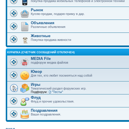
покупка-продажа мобильных телефонов и электронной техники
Рынок
Куплю-продам, подарю-приму в дар.
Объявления
Различные объявления
Животные
Покупка-продажа живности
КУРИЛКА (СЧЕТЧИК СООБЩЕНИЙ ОТКЛЮЧЕН)
MEDIA File
подфорум медиа файлов
Юмор
Для тех, кто любит посмеяться над собой
Игры
Тематический раздел форумских игр.
Подфорум:
"Тесты"
Флуд
Флуд и прочие удовольствия.
Поздравления
Ваши поздравления.