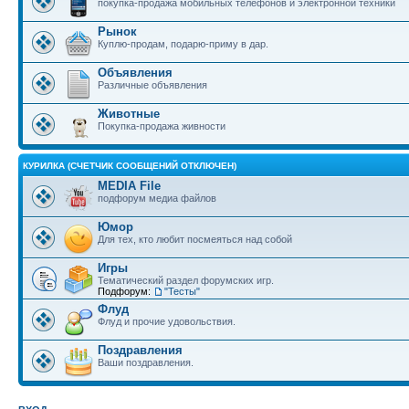
покупка-продажа мобильных телефонов и электронной техники
Рынок
Куплю-продам, подарю-приму в дар.
Объявления
Различные объявления
Животные
Покупка-продажа живности
КУРИЛКА (СЧЕТЧИК СООБЩЕНИЙ ОТКЛЮЧЕН)
MEDIA File
подфорум медиа файлов
Юмор
Для тех, кто любит посмеяться над собой
Игры
Тематический раздел форумских игр.
Подфорум:
"Тесты"
Флуд
Флуд и прочие удовольствия.
Поздравления
Ваши поздравления.