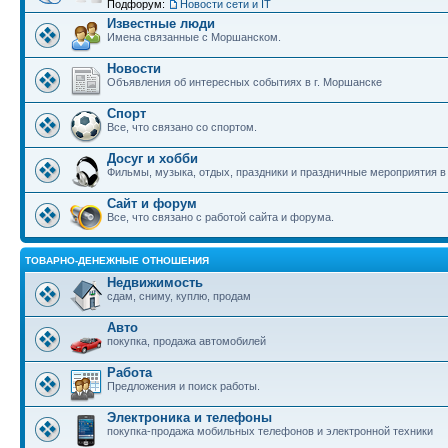
Подфорум:
Новости сети и IT
Известные люди
Имена связанные с Моршанском.
Новости
Объявления об интересных событиях в г. Моршанске
Спорт
Все, что связано со спортом.
Досуг и хобби
Фильмы, музыка, отдых, праздники и праздничные мероприятия 
Сайт и форум
Все, что связано с работой сайта и форума.
ТОВАРНО-ДЕНЕЖНЫЕ ОТНОШЕНИЯ
Недвижимость
сдам, сниму, куплю, продам
Авто
покупка, продажа автомобилей
Работа
Предложения и поиск работы.
Электроника и телефоны
покупка-продажа мобильных телефонов и электронной техники