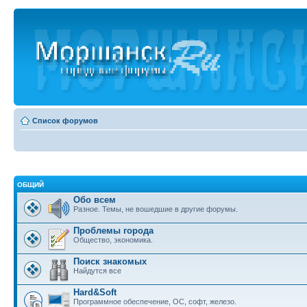
Список форумов
ОБЩИЙ
Обо всем
Разное. Темы, не вошедшие в другие форумы.
Проблемы города
Общество, экономика.
Поиск знакомых
Найдутся все
Hard&Soft
Программное обеспечение, ОС, софт, железо.