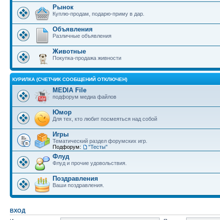
Рынок
Куплю-продам, подарю-приму в дар.
Объявления
Различные объявления
Животные
Покупка-продажа живности
КУРИЛКА (СЧЕТЧИК СООБЩЕНИЙ ОТКЛЮЧЕН)
MEDIA File
подфорум медиа файлов
Юмор
Для тех, кто любит посмеяться над собой
Игры
Тематический раздел форумских игр.
Подфорум:
"Тесты"
Флуд
Флуд и прочие удовольствия.
Поздравления
Ваши поздравления.
ВХОД