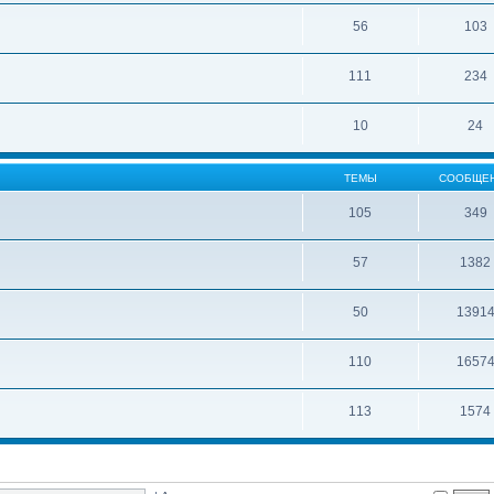
56
103
111
234
10
24
ТЕМЫ
СООБЩЕ
105
349
57
1382
50
1391
110
1657
113
1574