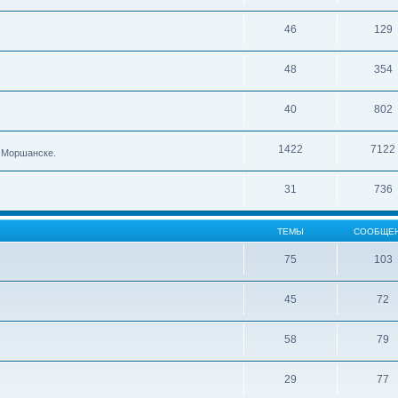
46
129
48
354
40
802
1422
7122
в Моршанске.
31
736
ТЕМЫ
СООБЩЕ
75
103
45
72
58
79
29
77