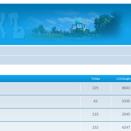
ТЕМЫ
СООБЩЕ
225
9843
63
3335
215
2045
152
4247