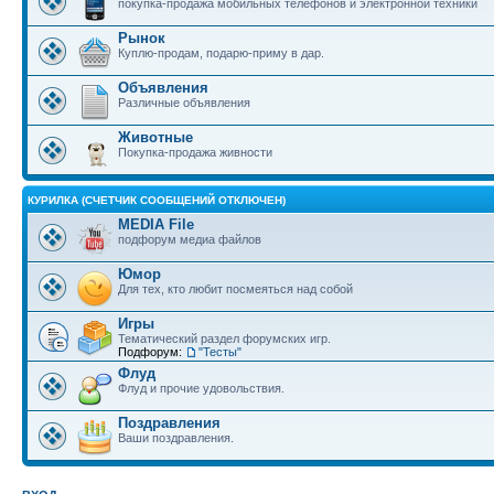
покупка-продажа мобильных телефонов и электронной техники
Рынок
Куплю-продам, подарю-приму в дар.
Объявления
Различные объявления
Животные
Покупка-продажа живности
КУРИЛКА (СЧЕТЧИК СООБЩЕНИЙ ОТКЛЮЧЕН)
MEDIA File
подфорум медиа файлов
Юмор
Для тех, кто любит посмеяться над собой
Игры
Тематический раздел форумских игр.
Подфорум:
"Тесты"
Флуд
Флуд и прочие удовольствия.
Поздравления
Ваши поздравления.