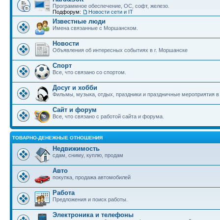
Программное обеспечение, ОС, софт, железо.
Подфорум:
Новости сети и IT
Известные люди
Имена связанные с Моршанском.
Новости
Объявления об интересных событиях в г. Моршанске
Спорт
Все, что связано со спортом.
Досуг и хобби
Фильмы, музыка, отдых, праздники и праздничные мероприятия 
Сайт и форум
Все, что связано с работой сайта и форума.
ТОВАРНО-ДЕНЕЖНЫЕ ОТНОШЕНИЯ
Недвижимость
сдам, сниму, куплю, продам
Авто
покупка, продажа автомобилей
Работа
Предложения и поиск работы.
Электроника и телефоны