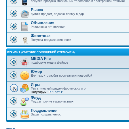
покупка-продажа мобильных телефонов и электронной техники
Рынок
Куплю-продам, подарю-приму в дар.
Объявления
Различные объявления
Животные
Покупка-продажа живности
КУРИЛКА (СЧЕТЧИК СООБЩЕНИЙ ОТКЛЮЧЕН)
MEDIA File
подфорум медиа файлов
Юмор
Для тех, кто любит посмеяться над собой
Игры
Тематический раздел форумских игр.
Подфорум:
"Тесты"
Флуд
Флуд и прочие удовольствия.
Поздравления
Ваши поздравления.