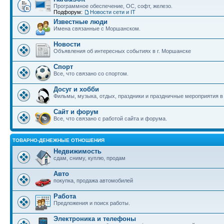
Программное обеспечение, ОС, софт, железо.
Подфорум:
Новости сети и IT
Известные люди
Имена связанные с Моршанском.
Новости
Объявления об интересных событиях в г. Моршанске
Спорт
Все, что связано со спортом.
Досуг и хобби
Фильмы, музыка, отдых, праздники и праздничные мероприятия 
Сайт и форум
Все, что связано с работой сайта и форума.
ТОВАРНО-ДЕНЕЖНЫЕ ОТНОШЕНИЯ
Недвижимость
сдам, сниму, куплю, продам
Авто
покупка, продажа автомобилей
Работа
Предложения и поиск работы.
Электроника и телефоны