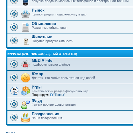
покупка-продажа мобильных телефонов и электронной техники
Рынок
Куплю-продам, подарю-приму в дар.
Объявления
Различные объявления
Животные
Покупка-продажа живности
КУРИЛКА (СЧЕТЧИК СООБЩЕНИЙ ОТКЛЮЧЕН)
MEDIA File
подфорум медиа файлов
Юмор
Для тех, кто любит посмеяться над собой
Игры
Тематический раздел форумских игр.
Подфорум:
"Тесты"
Флуд
Флуд и прочие удовольствия.
Поздравления
Ваши поздравления.