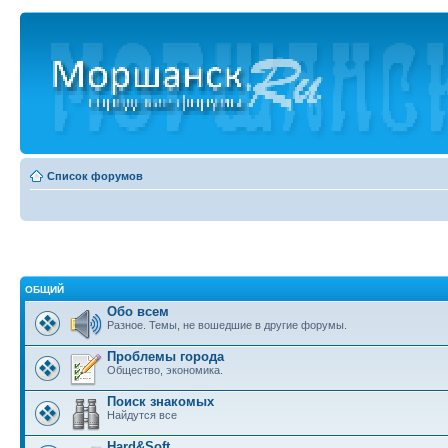
Список форумов
ОБЩИЙ
Обо всем
Разное. Темы, не вошедшие в другие форумы.
Проблемы города
Общество, экономика.
Поиск знакомых
Найдутся все
Hard&Soft