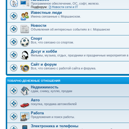
Программное обеспечение, ОС, софт, железо.
Подфорум:
Новости сети и IT
Известные люди
Имена связанные с Моршанском.
Новости
Объявления об интересных событиях в г. Моршанске
Спорт
Все, что связано со спортом.
Досуг и хобби
Фильмы, музыка, отдых, праздники и праздничные мероприятия 
Сайт и форум
Все, что связано с работой сайта и форума.
ТОВАРНО-ДЕНЕЖНЫЕ ОТНОШЕНИЯ
Недвижимость
сдам, сниму, куплю, продам
Авто
покупка, продажа автомобилей
Работа
Предложения и поиск работы.
Электроника и телефоны