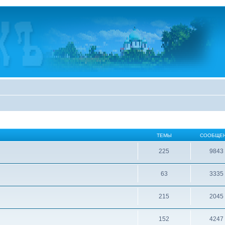
ТЕМЫ
СООБЩЕ
225
9843
63
3335
215
2045
152
4247