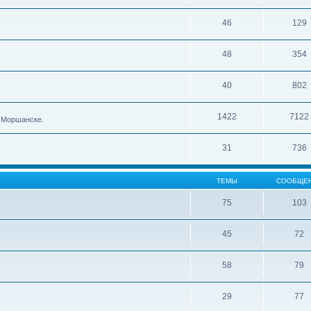
46
129
48
354
40
802
1422
7122
в Моршанске.
31
736
ТЕМЫ
СООБЩЕ
75
103
45
72
58
79
29
77