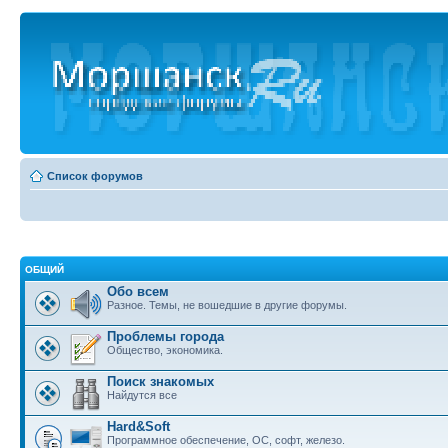
Список форумов
ОБЩИЙ
Обо всем
Разное. Темы, не вошедшие в другие форумы.
Проблемы города
Общество, экономика.
Поиск знакомых
Найдутся все
Hard&Soft
Программное обеспечение, ОС, софт, железо.