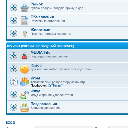
Рынок
Куплю-продам, подарю-приму в дар.
Объявления
Различные объявления
Животные
Покупка-продажа живности
КУРИЛКА (СЧЕТЧИК СООБЩЕНИЙ ОТКЛЮЧЕН)
MEDIA File
подфорум медиа файлов
Юмор
Для тех, кто любит посмеяться над собой
Игры
Тематический раздел форумских игр.
Подфорум:
"Тесты"
Флуд
Флуд и прочие удовольствия.
Поздравления
Ваши поздравления.
ВХОД