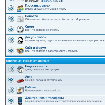
Подфорум:
Новости сети и IT
Известные люди
Имена связанные с Моршанском.
Новости
Объявления об интересных событиях в г. Моршанске
Спорт
Все, что связано со спортом.
Досуг и хобби
Фильмы, музыка, отдых, праздники и праздничные мероприятия 
Сайт и форум
Все, что связано с работой сайта и форума.
ТОВАРНО-ДЕНЕЖНЫЕ ОТНОШЕНИЯ
Недвижимость
сдам, сниму, куплю, продам
Авто
покупка, продажа автомобилей
Работа
Предложения и поиск работы.
Электроника и телефоны
покупка-продажа мобильных телефонов и электронной техники