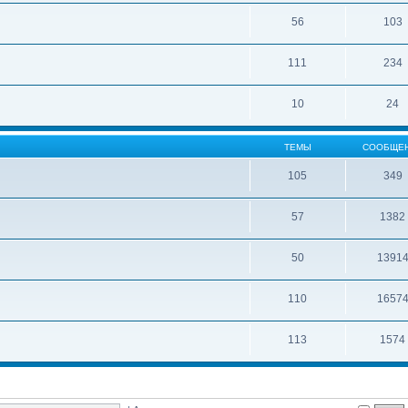
56
103
111
234
10
24
ТЕМЫ
СООБЩЕ
105
349
57
1382
50
1391
110
1657
113
1574