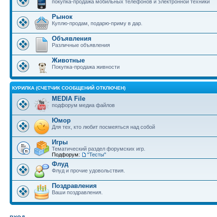
покупка-продажа мобильных телефонов и электронной техники
Рынок
Куплю-продам, подарю-приму в дар.
Объявления
Различные объявления
Животные
Покупка-продажа живности
КУРИЛКА (СЧЕТЧИК СООБЩЕНИЙ ОТКЛЮЧЕН)
MEDIA File
подфорум медиа файлов
Юмор
Для тех, кто любит посмеяться над собой
Игры
Тематический раздел форумских игр.
Подфорум:
"Тесты"
Флуд
Флуд и прочие удовольствия.
Поздравления
Ваши поздравления.