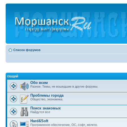
Список форумов
ОБЩИЙ
Обо всем
Разное. Темы, не вошедшие в другие форумы.
Проблемы города
Общество, экономика.
Поиск знакомых
Найдутся все
Hard&Soft
Программное обеспечение, ОС, софт, железо.