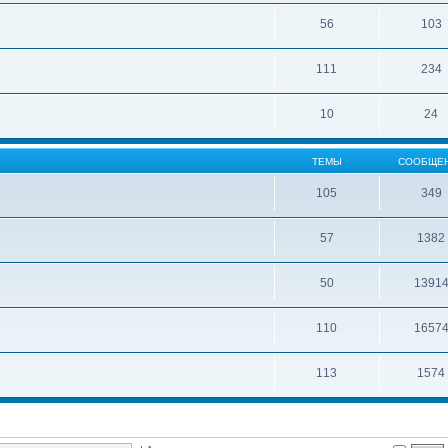
56
103
111
234
10
24
ТЕМЫ
СООБЩЕ
105
349
57
1382
50
1391
110
1657
113
1574