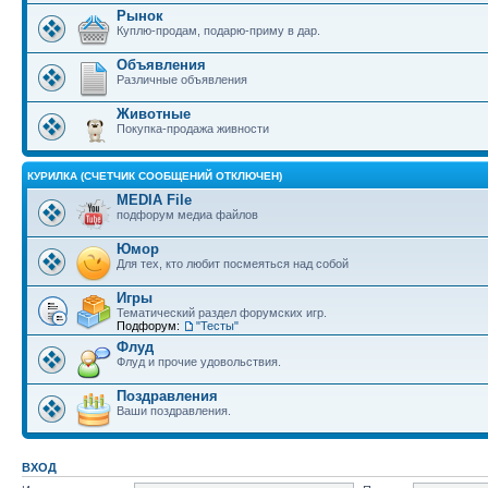
Рынок
Куплю-продам, подарю-приму в дар.
Объявления
Различные объявления
Животные
Покупка-продажа живности
КУРИЛКА (СЧЕТЧИК СООБЩЕНИЙ ОТКЛЮЧЕН)
MEDIA File
подфорум медиа файлов
Юмор
Для тех, кто любит посмеяться над собой
Игры
Тематический раздел форумских игр.
Подфорум:
"Тесты"
Флуд
Флуд и прочие удовольствия.
Поздравления
Ваши поздравления.
ВХОД