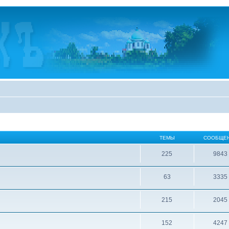
ТЕМЫ
СООБЩЕ
225
9843
63
3335
215
2045
152
4247