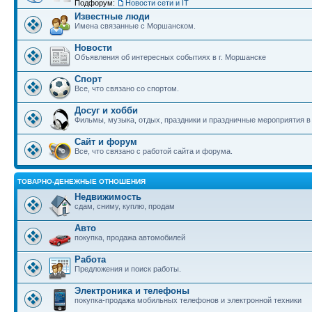
Подфорум:
Новости сети и IT
Известные люди
Имена связанные с Моршанском.
Новости
Объявления об интересных событиях в г. Моршанске
Спорт
Все, что связано со спортом.
Досуг и хобби
Фильмы, музыка, отдых, праздники и праздничные мероприятия 
Сайт и форум
Все, что связано с работой сайта и форума.
ТОВАРНО-ДЕНЕЖНЫЕ ОТНОШЕНИЯ
Недвижимость
сдам, сниму, куплю, продам
Авто
покупка, продажа автомобилей
Работа
Предложения и поиск работы.
Электроника и телефоны
покупка-продажа мобильных телефонов и электронной техники