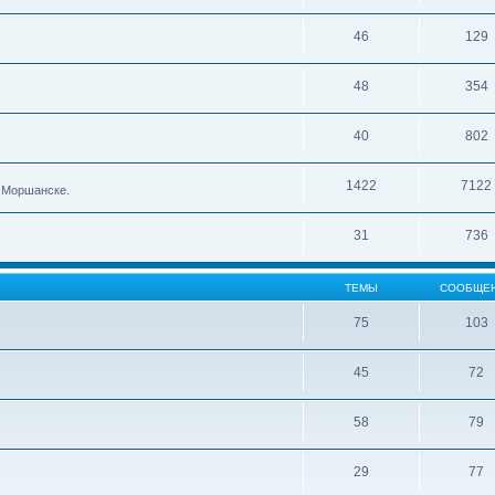
46
129
48
354
40
802
1422
7122
в Моршанске.
31
736
ТЕМЫ
СООБЩЕ
75
103
45
72
58
79
29
77