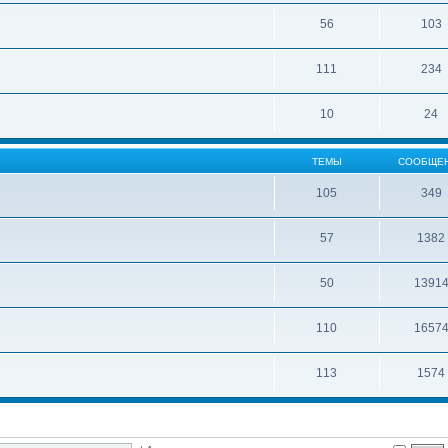
56
103
111
234
10
24
ТЕМЫ
СООБЩЕ
105
349
57
1382
50
1391
110
1657
113
1574