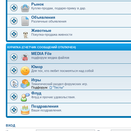
Рынок
Куплю-продам, подарю-приму в дар.
Объявления
Различные объявления
Животные
Покупка-продажа живности
КУРИЛКА (СЧЕТЧИК СООБЩЕНИЙ ОТКЛЮЧЕН)
MEDIA File
подфорум медиа файлов
Юмор
Для тех, кто любит посмеяться над собой
Игры
Тематический раздел форумских игр.
Подфорум:
"Тесты"
Флуд
Флуд и прочие удовольствия.
Поздравления
Ваши поздравления.
ВХОД