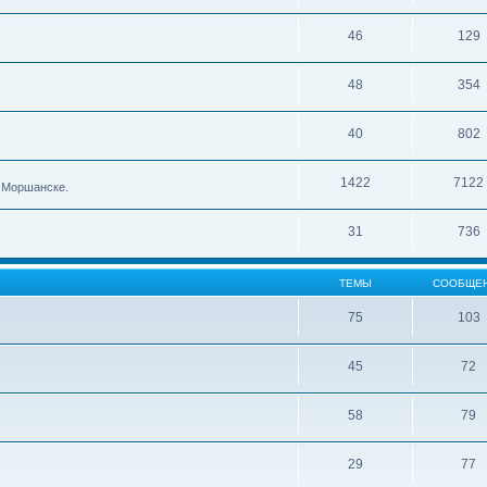
46
129
48
354
40
802
1422
7122
в Моршанске.
31
736
ТЕМЫ
СООБЩЕ
75
103
45
72
58
79
29
77