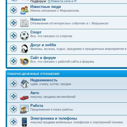
Подфорум:
Новости сети и IT
Известные люди
Имена связанные с Моршанском.
Новости
Объявления об интересных событиях в г. Моршанске
Спорт
Все, что связано со спортом.
Досуг и хобби
Фильмы, музыка, отдых, праздники и праздничные мероприятия 
Сайт и форум
Все, что связано с работой сайта и форума.
ТОВАРНО-ДЕНЕЖНЫЕ ОТНОШЕНИЯ
Недвижимость
сдам, сниму, куплю, продам
Авто
покупка, продажа автомобилей
Работа
Предложения и поиск работы.
Электроника и телефоны
покупка-продажа мобильных телефонов и электронной техники