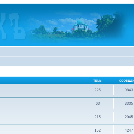
ТЕМЫ
СООБЩЕ
225
9843
63
3335
215
2045
152
4247