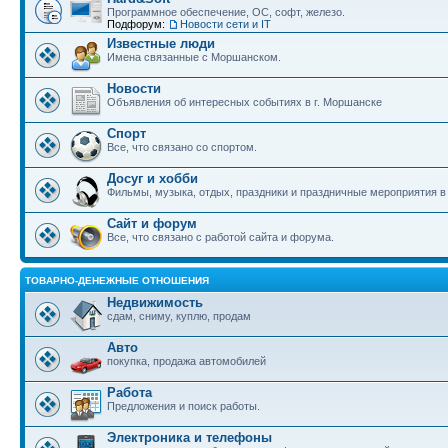
Программное обеспечение, ОС, софт, железо.
Подфорум:
Новости сети и IT
Известные люди
Имена связанные с Моршанском.
Новости
Объявления об интересных событиях в г. Моршанске
Спорт
Все, что связано со спортом.
Досуг и хобби
Фильмы, музыка, отдых, праздники и праздничные мероприятия 
Сайт и форум
Все, что связано с работой сайта и форума.
ТОВАРНО-ДЕНЕЖНЫЕ ОТНОШЕНИЯ
Недвижимость
сдам, сниму, куплю, продам
Авто
покупка, продажа автомобилей
Работа
Предложения и поиск работы.
Электроника и телефоны