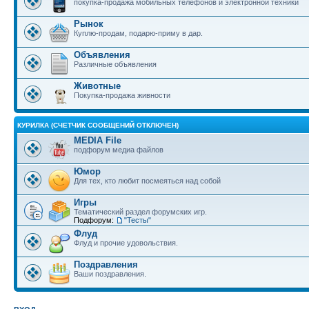
покупка-продажа мобильных телефонов и электронной техники
Рынок
Куплю-продам, подарю-приму в дар.
Объявления
Различные объявления
Животные
Покупка-продажа живности
КУРИЛКА (СЧЕТЧИК СООБЩЕНИЙ ОТКЛЮЧЕН)
MEDIA File
подфорум медиа файлов
Юмор
Для тех, кто любит посмеяться над собой
Игры
Тематический раздел форумских игр.
Подфорум:
"Тесты"
Флуд
Флуд и прочие удовольствия.
Поздравления
Ваши поздравления.