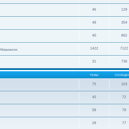
46
129
48
354
40
802
1422
7122
в Моршанске.
31
736
ТЕМЫ
СООБЩЕ
75
103
45
72
58
79
29
77