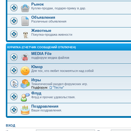
Рынок
Куплю-продам, подарю-приму в дар.
Объявления
Различные объявления
Животные
Покупка-продажа живности
КУРИЛКА (СЧЕТЧИК СООБЩЕНИЙ ОТКЛЮЧЕН)
MEDIA File
подфорум медиа файлов
Юмор
Для тех, кто любит посмеяться над собой
Игры
Тематический раздел форумских игр.
Подфорум:
"Тесты"
Флуд
Флуд и прочие удовольствия.
Поздравления
Ваши поздравления.
ВХОД