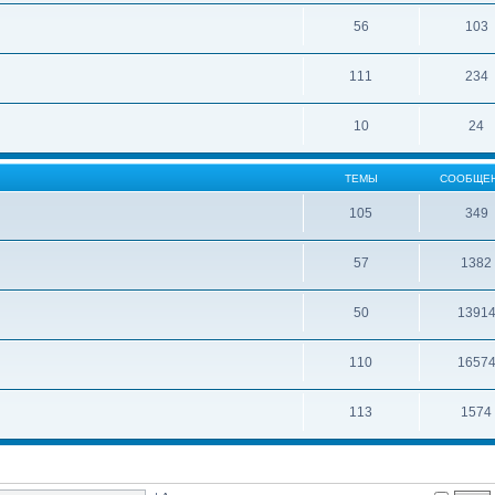
56
103
111
234
10
24
ТЕМЫ
СООБЩЕ
105
349
57
1382
50
1391
110
1657
113
1574