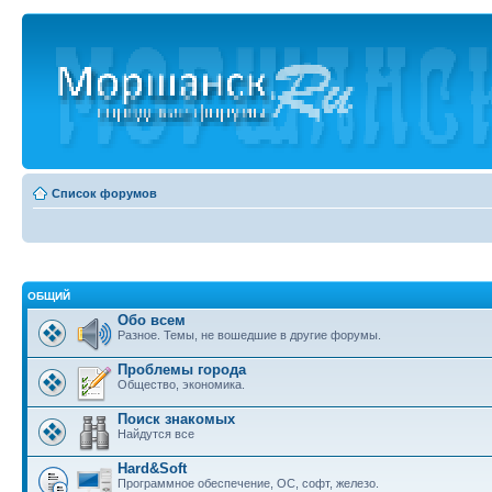
Список форумов
ОБЩИЙ
Обо всем
Разное. Темы, не вошедшие в другие форумы.
Проблемы города
Общество, экономика.
Поиск знакомых
Найдутся все
Hard&Soft
Программное обеспечение, ОС, софт, железо.