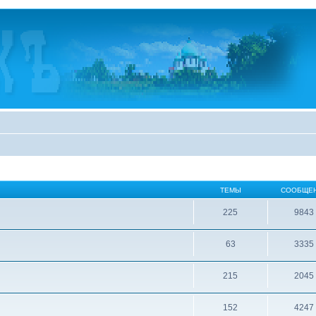
ТЕМЫ
СООБЩЕ
225
9843
63
3335
215
2045
152
4247