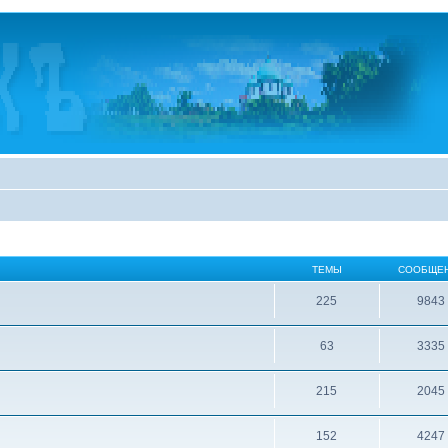
ТЕМЫ
СООБЩЕ
225
9843
63
3335
215
2045
152
4247