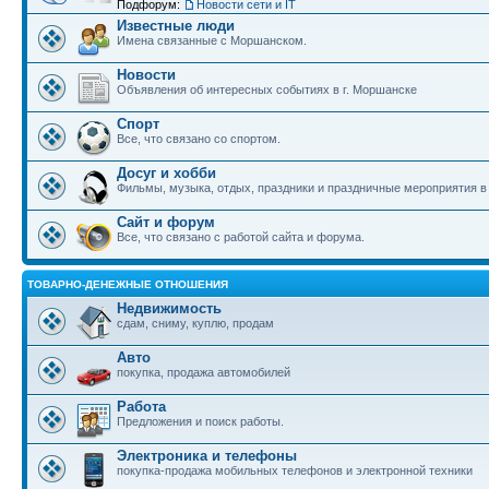
Подфорум:
Новости сети и IT
Известные люди
Имена связанные с Моршанском.
Новости
Объявления об интересных событиях в г. Моршанске
Спорт
Все, что связано со спортом.
Досуг и хобби
Фильмы, музыка, отдых, праздники и праздничные мероприятия 
Сайт и форум
Все, что связано с работой сайта и форума.
ТОВАРНО-ДЕНЕЖНЫЕ ОТНОШЕНИЯ
Недвижимость
сдам, сниму, куплю, продам
Авто
покупка, продажа автомобилей
Работа
Предложения и поиск работы.
Электроника и телефоны
покупка-продажа мобильных телефонов и электронной техники