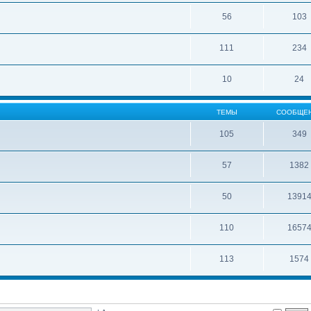
56
103
111
234
10
24
ТЕМЫ
СООБЩЕ
105
349
57
1382
50
1391
110
1657
113
1574