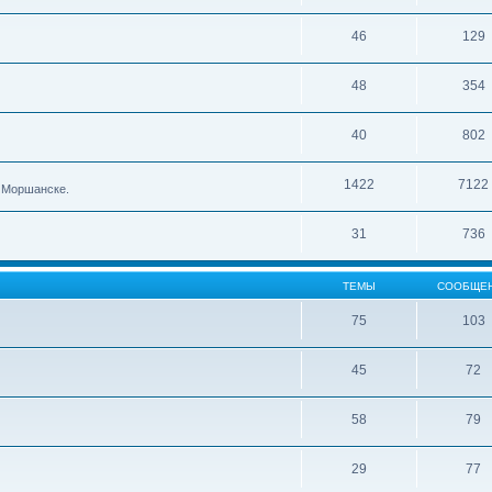
46
129
48
354
40
802
1422
7122
в Моршанске.
31
736
ТЕМЫ
СООБЩЕ
75
103
45
72
58
79
29
77