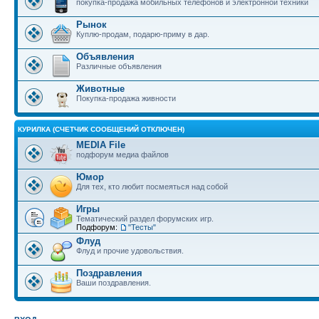
покупка-продажа мобильных телефонов и электронной техники
Рынок
Куплю-продам, подарю-приму в дар.
Объявления
Различные объявления
Животные
Покупка-продажа живности
КУРИЛКА (СЧЕТЧИК СООБЩЕНИЙ ОТКЛЮЧЕН)
MEDIA File
подфорум медиа файлов
Юмор
Для тех, кто любит посмеяться над собой
Игры
Тематический раздел форумских игр.
Подфорум:
"Тесты"
Флуд
Флуд и прочие удовольствия.
Поздравления
Ваши поздравления.