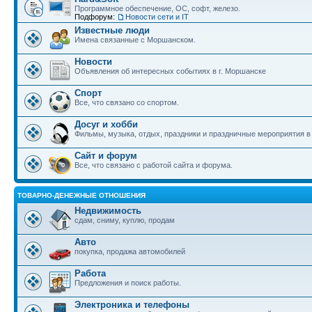
Программное обеспечение, ОС, софт, железо.
Подфорум:
Новости сети и IT
Известные люди
Имена связанные с Моршанском.
Новости
Объявления об интересных событиях в г. Моршанске
Спорт
Все, что связано со спортом.
Досуг и хобби
Фильмы, музыка, отдых, праздники и праздничные мероприятия 
Сайт и форум
Все, что связано с работой сайта и форума.
ТОВАРНО-ДЕНЕЖНЫЕ ОТНОШЕНИЯ
Недвижимость
сдам, сниму, куплю, продам
Авто
покупка, продажа автомобилей
Работа
Предложения и поиск работы.
Электроника и телефоны