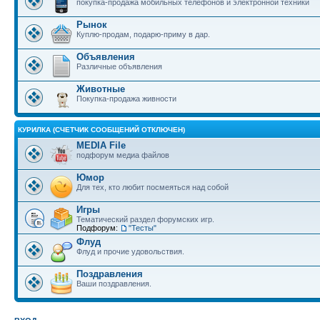
покупка-продажа мобильных телефонов и электронной техники
Рынок
Куплю-продам, подарю-приму в дар.
Объявления
Различные объявления
Животные
Покупка-продажа живности
КУРИЛКА (СЧЕТЧИК СООБЩЕНИЙ ОТКЛЮЧЕН)
MEDIA File
подфорум медиа файлов
Юмор
Для тех, кто любит посмеяться над собой
Игры
Тематический раздел форумских игр.
Подфорум:
"Тесты"
Флуд
Флуд и прочие удовольствия.
Поздравления
Ваши поздравления.