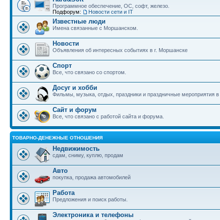
Программное обеспечение, ОС, софт, железо.
Подфорум:
Новости сети и IT
Известные люди
Имена связанные с Моршанском.
Новости
Объявления об интересных событиях в г. Моршанске
Спорт
Все, что связано со спортом.
Досуг и хобби
Фильмы, музыка, отдых, праздники и праздничные мероприятия 
Сайт и форум
Все, что связано с работой сайта и форума.
ТОВАРНО-ДЕНЕЖНЫЕ ОТНОШЕНИЯ
Недвижимость
сдам, сниму, куплю, продам
Авто
покупка, продажа автомобилей
Работа
Предложения и поиск работы.
Электроника и телефоны