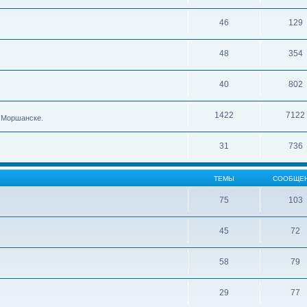
46
129
48
354
40
802
1422
7122
в Моршанске.
31
736
ТЕМЫ
СООБЩЕ
75
103
45
72
58
79
29
77