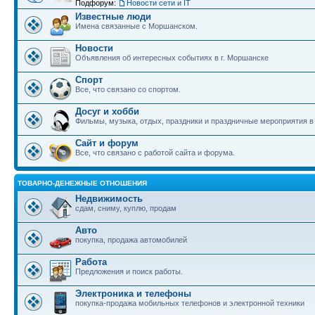
Подфорум:
Новости сети и IT
Известные люди
Имена связанные с Моршанском.
Новости
Объявления об интересных событиях в г. Моршанске
Спорт
Все, что связано со спортом.
Досуг и хобби
Фильмы, музыка, отдых, праздники и праздничные мероприятия 
Сайт и форум
Все, что связано с работой сайта и форума.
ТОВАРНО-ДЕНЕЖНЫЕ ОТНОШЕНИЯ
Недвижимость
сдам, сниму, куплю, продам
Авто
покупка, продажа автомобилей
Работа
Предложения и поиск работы.
Электроника и телефоны
покупка-продажа мобильных телефонов и электронной техники