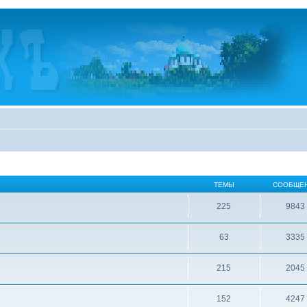
ТЕМЫ
СООБЩЕ
225
9843
63
3335
215
2045
152
4247