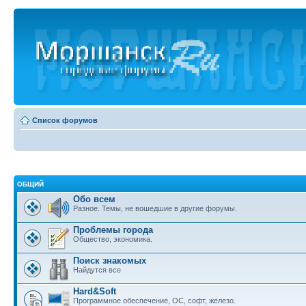
Список форумов
ОБЩИЙ
Обо всем
Разное. Темы, не вошедшие в другие форумы.
Проблемы города
Общество, экономика.
Поиск знакомых
Найдутся все
Hard&Soft
Программное обеспечение, ОС, софт, железо.