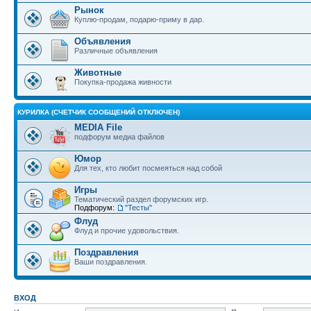
Рынок
Куплю-продам, подарю-приму в дар.
Объявления
Различные объявления
Животные
Покупка-продажа живности
КУРИЛКА (СЧЕТЧИК СООБЩЕНИЙ ОТКЛЮЧЕН)
MEDIA File
подфорум медиа файлов
Юмор
Для тех, кто любит посмеяться над собой
Игры
Тематический раздел форумских игр.
Подфорум:
"Тесты"
Флуд
Флуд и прочие удовольствия.
Поздравления
Ваши поздравления.
ВХОД