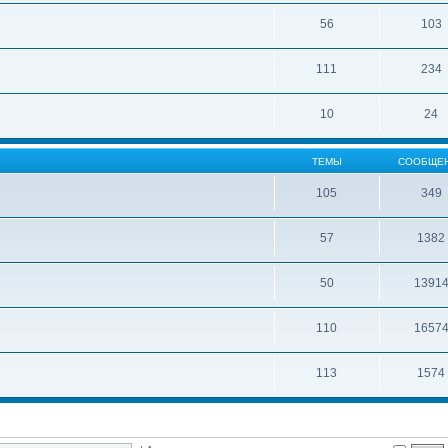
56
103
111
234
10
24
ТЕМЫ
СООБЩЕ
105
349
57
1382
50
1391
110
1657
113
1574