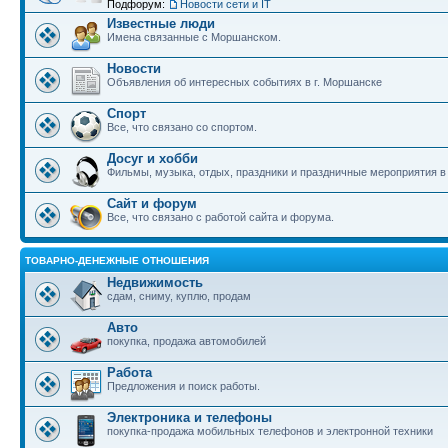
Подфорум:
Новости сети и IT
Известные люди
Имена связанные с Моршанском.
Новости
Объявления об интересных событиях в г. Моршанске
Спорт
Все, что связано со спортом.
Досуг и хобби
Фильмы, музыка, отдых, праздники и праздничные мероприятия 
Сайт и форум
Все, что связано с работой сайта и форума.
ТОВАРНО-ДЕНЕЖНЫЕ ОТНОШЕНИЯ
Недвижимость
сдам, сниму, куплю, продам
Авто
покупка, продажа автомобилей
Работа
Предложения и поиск работы.
Электроника и телефоны
покупка-продажа мобильных телефонов и электронной техники