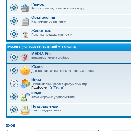
Рынок
Куплю-продам, подарю-приму в дар.
Объявления
Различные объявления
Животные
Покупка-продажа живности
КУРИЛКА (СЧЕТЧИК СООБЩЕНИЙ ОТКЛЮЧЕН)
MEDIA File
подфорум медиа файлов
Юмор
Для тех, кто любит посмеяться над собой
Игры
Тематический раздел форумских игр.
Подфорум:
"Тесты"
Флуд
Флуд и прочие удовольствия.
Поздравления
Ваши поздравления.
ВХОД