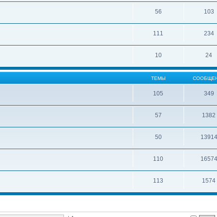
56
103
111
234
10
24
ТЕМЫ
СООБЩЕ
105
349
57
1382
50
1391
110
1657
113
1574