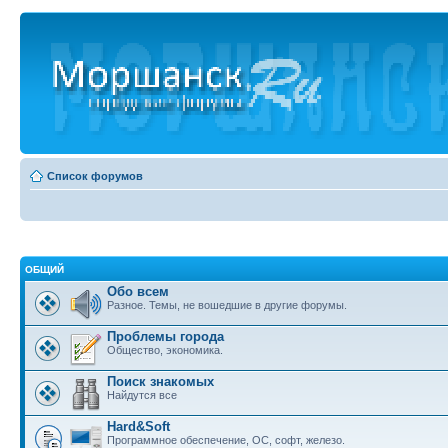
Список форумов
ОБЩИЙ
Обо всем
Разное. Темы, не вошедшие в другие форумы.
Проблемы города
Общество, экономика.
Поиск знакомых
Найдутся все
Hard&Soft
Программное обеспечение, ОС, софт, железо.