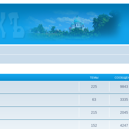
ТЕМЫ
СООБЩЕ
225
9843
63
3335
215
2045
152
4247