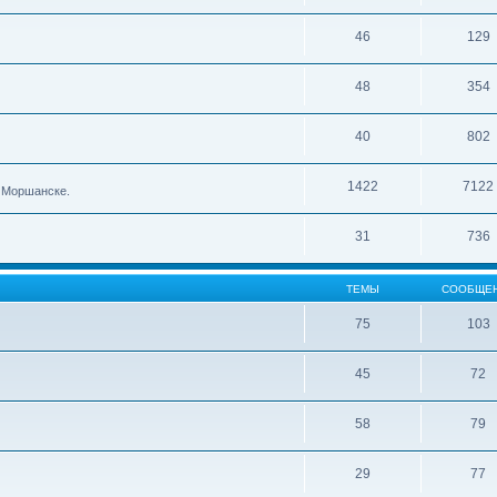
46
129
48
354
40
802
1422
7122
в Моршанске.
31
736
ТЕМЫ
СООБЩЕ
75
103
45
72
58
79
29
77