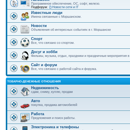
Программное обеспечение, ОС, софт, железо.
Подфорум:
Новости сети и IT
Известные люди
Имена связанные с Моршанском.
Новости
Объявления об интересных событиях в г. Моршанске
Спорт
Все, что связано со спортом.
Досуг и хобби
Фильмы, музыка, отдых, праздники и праздничные мероприятия 
Сайт и форум
Все, что связано с работой сайта и форума.
ТОВАРНО-ДЕНЕЖНЫЕ ОТНОШЕНИЯ
Недвижимость
сдам, сниму, куплю, продам
Авто
покупка, продажа автомобилей
Работа
Предложения и поиск работы.
Электроника и телефоны