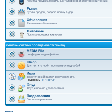
покупка-продажа мобильных телефонов и электронной техники
Рынок
Куплю-продам, подарю-приму в дар.
Объявления
Различные объявления
Животные
Покупка-продажа живности
КУРИЛКА (СЧЕТЧИК СООБЩЕНИЙ ОТКЛЮЧЕН)
MEDIA File
подфорум медиа файлов
Юмор
Для тех, кто любит посмеяться над собой
Игры
Тематический раздел форумских игр.
Подфорум:
"Тесты"
Флуд
Флуд и прочие удовольствия.
Поздравления
Ваши поздравления.