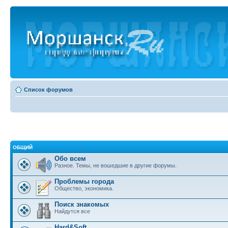
Список форумов
ОБЩИЙ
Обо всем
Разное. Темы, не вошедшие в другие форумы.
Проблемы города
Общество, экономика.
Поиск знакомых
Найдутся все
Hard&Soft