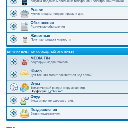
покупка-продажа мобильных телефонов и электронной техники
Рынок
Куплю-продам, подарю-приму в дар.
Объявления
Различные объявления
Животные
Покупка-продажа живности
КУРИЛКА (СЧЕТЧИК СООБЩЕНИЙ ОТКЛЮЧЕН)
MEDIA File
подфорум медиа файлов
Юмор
Для тех, кто любит посмеяться над собой
Игры
Тематический раздел форумских игр.
Подфорум:
"Тесты"
Флуд
Флуд и прочие удовольствия.
Поздравления
Ваши поздравления.