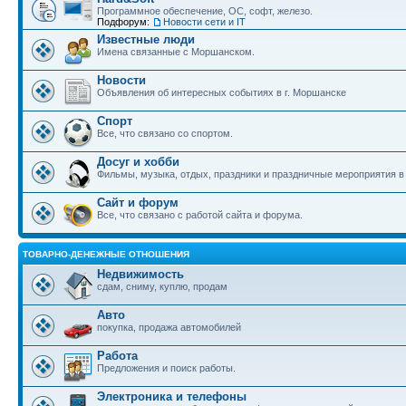
Программное обеспечение, ОС, софт, железо.
Подфорум:
Новости сети и IT
Известные люди
Имена связанные с Моршанском.
Новости
Объявления об интересных событиях в г. Моршанске
Спорт
Все, что связано со спортом.
Досуг и хобби
Фильмы, музыка, отдых, праздники и праздничные мероприятия 
Сайт и форум
Все, что связано с работой сайта и форума.
ТОВАРНО-ДЕНЕЖНЫЕ ОТНОШЕНИЯ
Недвижимость
сдам, сниму, куплю, продам
Авто
покупка, продажа автомобилей
Работа
Предложения и поиск работы.
Электроника и телефоны