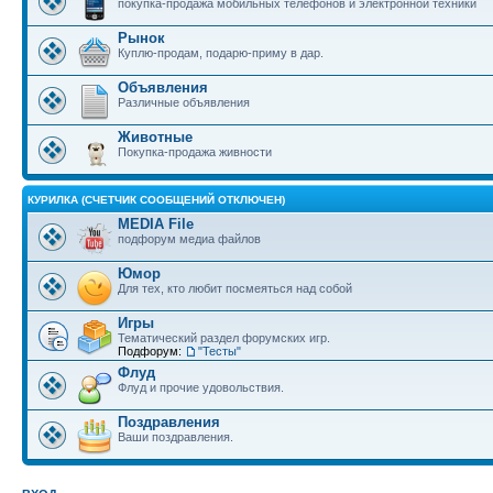
покупка-продажа мобильных телефонов и электронной техники
Рынок
Куплю-продам, подарю-приму в дар.
Объявления
Различные объявления
Животные
Покупка-продажа живности
КУРИЛКА (СЧЕТЧИК СООБЩЕНИЙ ОТКЛЮЧЕН)
MEDIA File
подфорум медиа файлов
Юмор
Для тех, кто любит посмеяться над собой
Игры
Тематический раздел форумских игр.
Подфорум:
"Тесты"
Флуд
Флуд и прочие удовольствия.
Поздравления
Ваши поздравления.