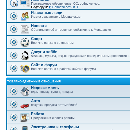
Программное обеспечение, ОС, софт, железо.
Подфорум:
Новости сети и IT
Известные люди
Имена связанные с Моршанском.
Новости
Объявления об интересных событиях в г. Моршанске
Спорт
Все, что связано со спортом.
Досуг и хобби
Фильмы, музыка, отдых, праздники и праздничные мероприятия 
Сайт и форум
Все, что связано с работой сайта и форума.
ТОВАРНО-ДЕНЕЖНЫЕ ОТНОШЕНИЯ
Недвижимость
сдам, сниму, куплю, продам
Авто
покупка, продажа автомобилей
Работа
Предложения и поиск работы.
Электроника и телефоны