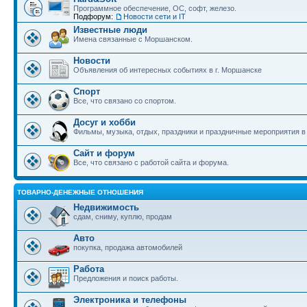
Программное обеспечение, ОС, софт, железо.
Подфорум:
Новости сети и IT
Известные люди
Имена связанные с Моршанском.
Новости
Объявления об интересных событиях в г. Моршанске
Спорт
Все, что связано со спортом.
Досуг и хобби
Фильмы, музыка, отдых, праздники и праздничные мероприятия 
Сайт и форум
Все, что связано с работой сайта и форума.
ТОВАРНО-ДЕНЕЖНЫЕ ОТНОШЕНИЯ
Недвижимость
сдам, сниму, куплю, продам
Авто
покупка, продажа автомобилей
Работа
Предложения и поиск работы.
Электроника и телефоны