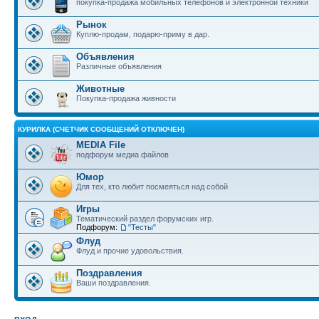
покупка-продажа мобильных телефонов и электронной техники
Рынок
Куплю-продам, подарю-приму в дар.
Объявления
Различные объявления
Животные
Покупка-продажа живности
КУРИЛКА (СЧЕТЧИК СООБЩЕНИЙ ОТКЛЮЧЕН)
MEDIA File
подфорум медиа файлов
Юмор
Для тех, кто любит посмеяться над собой
Игры
Тематический раздел форумских игр.
Подфорум:
"Тесты"
Флуд
Флуд и прочие удовольствия.
Поздравления
Ваши поздравления.