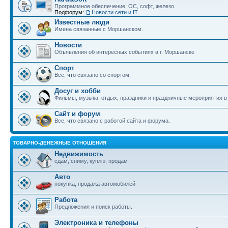
Программное обеспечение, ОС, софт, железо.
Подфорум:
Новости сети и IT
Известные люди
Имена связанные с Моршанском.
Новости
Объявления об интересных событиях в г. Моршанске
Спорт
Все, что связано со спортом.
Досуг и хобби
Фильмы, музыка, отдых, праздники и праздничные мероприятия 
Сайт и форум
Все, что связано с работой сайта и форума.
ТОВАРНО-ДЕНЕЖНЫЕ ОТНОШЕНИЯ
Недвижимость
сдам, сниму, куплю, продам
Авто
покупка, продажа автомобилей
Работа
Предложения и поиск работы.
Электроника и телефоны