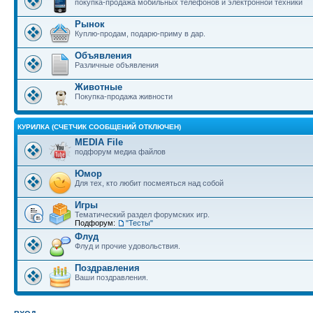
покупка-продажа мобильных телефонов и электронной техники
Рынок
Куплю-продам, подарю-приму в дар.
Объявления
Различные объявления
Животные
Покупка-продажа живности
КУРИЛКА (СЧЕТЧИК СООБЩЕНИЙ ОТКЛЮЧЕН)
MEDIA File
подфорум медиа файлов
Юмор
Для тех, кто любит посмеяться над собой
Игры
Тематический раздел форумских игр.
Подфорум:
"Тесты"
Флуд
Флуд и прочие удовольствия.
Поздравления
Ваши поздравления.