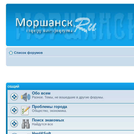
Список форумов
ОБЩИЙ
Обо всем
Разное. Темы, не вошедшие в другие форумы.
Проблемы города
Общество, экономика.
Поиск знакомых
Найдутся все
Hard&Soft