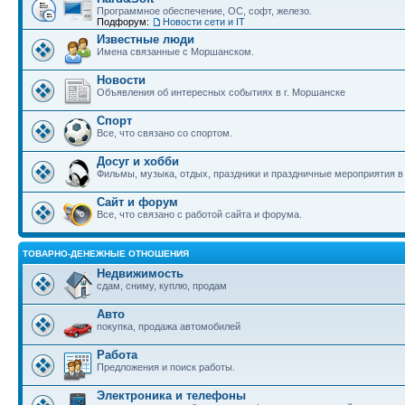
Программное обеспечение, ОС, софт, железо.
Подфорум:
Новости сети и IT
Известные люди
Имена связанные с Моршанском.
Новости
Объявления об интересных событиях в г. Моршанске
Спорт
Все, что связано со спортом.
Досуг и хобби
Фильмы, музыка, отдых, праздники и праздничные мероприятия 
Сайт и форум
Все, что связано с работой сайта и форума.
ТОВАРНО-ДЕНЕЖНЫЕ ОТНОШЕНИЯ
Недвижимость
сдам, сниму, куплю, продам
Авто
покупка, продажа автомобилей
Работа
Предложения и поиск работы.
Электроника и телефоны