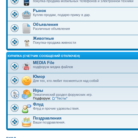
покупка-продажа мобильных телефонов и электронной техники
Рынок
Куплю-продам, подарю-приму в дар.
Объявления
Различные объявления
Животные
Покупка-продажа живности
КУРИЛКА (СЧЕТЧИК СООБЩЕНИЙ ОТКЛЮЧЕН)
MEDIA File
подфорум медиа файлов
Юмор
Для тех, кто любит посмеяться над собой
Игры
Тематический раздел форумских игр.
Подфорум:
"Тесты"
Флуд
Флуд и прочие удовольствия.
Поздравления
Ваши поздравления.