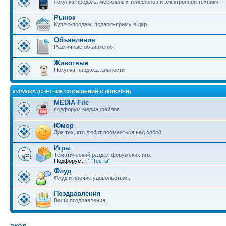
покупка-продажа мобильных телефонов и электронной техники
Рынок
Куплю-продам, подарю-приму в дар.
Объявления
Различные объявления
Животные
Покупка-продажа живности
КУРИЛКА (СЧЕТЧИК СООБЩЕНИЙ ОТКЛЮЧЕН)
MEDIA File
подфорум медиа файлов
Юмор
Для тех, кто любит посмеяться над собой
Игры
Тематический раздел форумских игр.
Подфорум:
"Тесты"
Флуд
Флуд и прочие удовольствия.
Поздравления
Ваши поздравления.