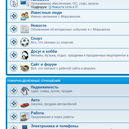
Программное обеспечение, ОС, софт, железо.
Подфорум:
Новости сети и IT
Известные люди
Имена связанные с Моршанском.
Новости
Объявления об интересных событиях в г. Моршанске
Спорт
Все, что связано со спортом.
Досуг и хобби
Фильмы, музыка, отдых, праздники и праздничные мероприятия 
Сайт и форум
Все, что связано с работой сайта и форума.
ТОВАРНО-ДЕНЕЖНЫЕ ОТНОШЕНИЯ
Недвижимость
сдам, сниму, куплю, продам
Авто
покупка, продажа автомобилей
Работа
Предложения и поиск работы.
Электроника и телефоны