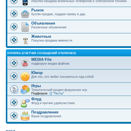
покупка-продажа мобильных телефонов и электронной техники
Рынок
Куплю-продам, подарю-приму в дар.
Объявления
Различные объявления
Животные
Покупка-продажа живности
КУРИЛКА (СЧЕТЧИК СООБЩЕНИЙ ОТКЛЮЧЕН)
MEDIA File
подфорум медиа файлов
Юмор
Для тех, кто любит посмеяться над собой
Игры
Тематический раздел форумских игр.
Подфорум:
"Тесты"
Флуд
Флуд и прочие удовольствия.
Поздравления
Ваши поздравления.