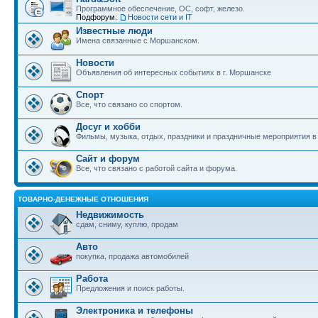
Программное обеспечение, ОС, софт, железо.
Подфорум:
Новости сети и IT
Известные люди
Имена связанные с Моршанском.
Новости
Объявления об интересных событиях в г. Моршанске
Спорт
Все, что связано со спортом.
Досуг и хобби
Фильмы, музыка, отдых, праздники и праздничные мероприятия 
Сайт и форум
Все, что связано с работой сайта и форума.
ТОВАРНО-ДЕНЕЖНЫЕ ОТНОШЕНИЯ
Недвижимость
сдам, сниму, куплю, продам
Авто
покупка, продажа автомобилей
Работа
Предложения и поиск работы.
Электроника и телефоны